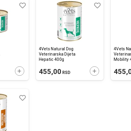
Lista
Lista
želja
želja
Uporedi
Uporedi
4Vets Natural Dog
4Vets Na
a
Veterinarska Dijeta
Veterinar
Hepatic 400g
Mobility
DODAJTE U KORPU
DODAJTE U KORP
455,00
455,
RSD
Lista
želja
Uporedi