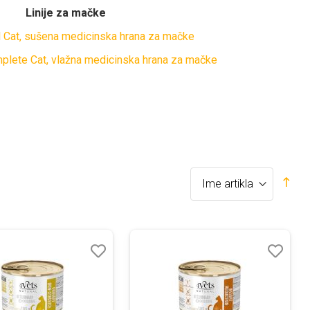
Linije za mačke
l Cat, sušena medicinska hrana za mačke
plete Cat, vlažna medicinska hrana za mačke
Set
Desc
Direc
Lista
Lista
želja
želja
Uporedi
Uporedi