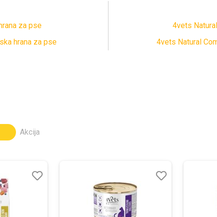
hrana za pse
4vets Natura
ska hrana za pse
4vets Natural Com
Akcija
Lista
Lista
želja
želja
Uporedi
Uporedi