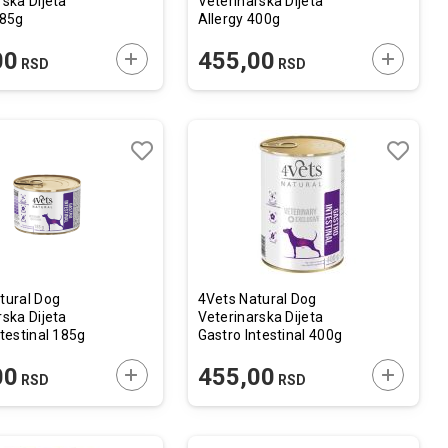
rska Dijeta
Veterinarska Dijeta
185g
Allergy 400g
U
DODAJTE U KORPU
DODAJTE
00
455,00
RSD
RSD
Lista
Lista
želja
želja
Uporedi
Uporedi
tural Dog
4Vets Natural Dog
rska Dijeta
Veterinarska Dijeta
ntestinal 185g
Gastro Intestinal 400g
U
DODAJTE U KORPU
DODAJTE
00
455,00
RSD
RSD