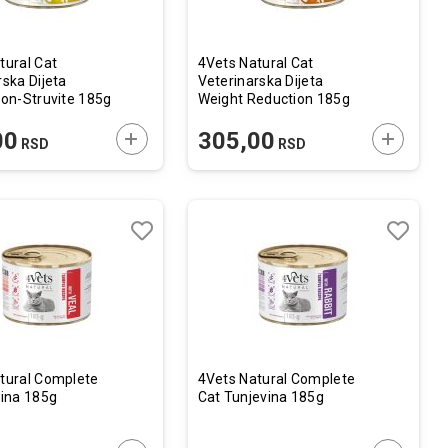
tural Cat
4Vets Natural Cat
rska Dijeta
Veterinarska Dijeta
Non-Struvite 185g
Weight Reduction 185g
U
DODAJTE U KORPU
DODAJTE
00
305,00
RSD
RSD
Lista
Lista
želja
želja
Uporedi
Uporedi
tural Complete
4Vets Natural Complete
tina 185g
Cat Tunjevina 185g