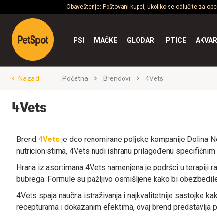
Obaveštenje: Poštovani kupci, ukoliko se odlučite za op
PSI
MAČKE
GLODARI
PTICE
AKVAR
Nazad
Početna
Brendovi
4Vets
4Vets
Brend
4Vets
je deo renomirane poljske kompanije Dolina Not
nutricionistima, 4Vets nudi ishranu prilagođenu specifičnim
Hrana iz asortimana 4Vets namenjena je podršci u terapiji r
bubrega. Formule su pažljivo osmišljene kako bi obezbedile 
4Vets spaja naučna istraživanja i najkvalitetnije sastojke k
recepturama i dokazanim efektima, ovaj brend predstavlja p