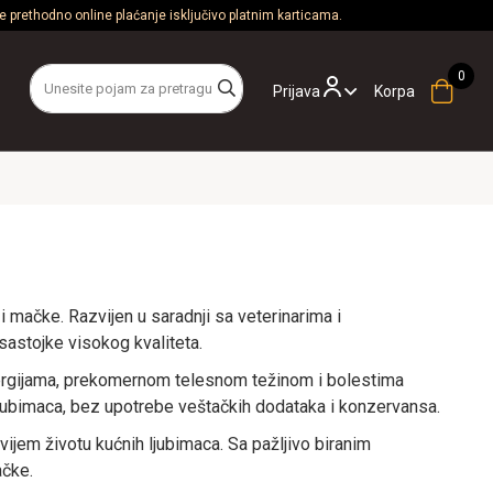
 prethodno online plaćanje isključivo platnim karticama.
Prijava
Korpa
 mačke. Razvijen u saradnji sa veterinarima i
sastojke visokog kvaliteta.
 alergijama, prekomernom telesnom težinom i bolestima
 ljubimaca, bez upotrebe veštačkih dodataka i konzervansa.
vijem životu kućnih ljubimaca. Sa pažljivo biranim
ačke.