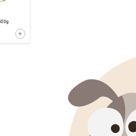
a
ght Reduction 400g
DODAJTE U KORPU