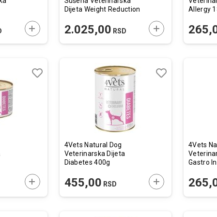
ka
Sušena Veterinarska
Veterina
Dijeta Weight Reduction
Allergy 
1kg
DODAJTE U KORPU
DODAJTE U KORP
2.025,00
265,
D
RSD
Lista
Lista
želja
želja
Uporedi
Uporedi
4Vets Natural Dog
4Vets Na
a
Veterinarska Dijeta
Veterina
Diabetes 400g
Gastro I
DODAJTE U KORPU
DODAJTE U KORP
455,00
265,
RSD