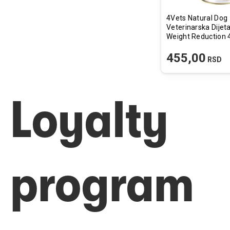
4Vets Natural Dog
Veterinarska Dijet
Wei
455,00
RSD
Loyalty
program