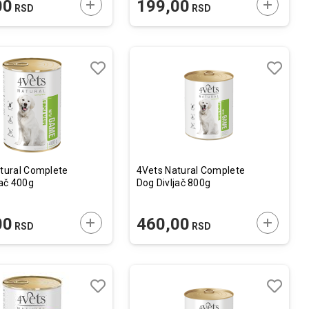
U
DODAJTE U KORPU
DODAJTE
00
199,00
RSD
RSD
Lista
Lista
želja
želja
Uporedi
Uporedi
tural Complete
4Vets Natural Complete
jač 400g
Dog Divljač 800g
U
DODAJTE U KORPU
DODAJTE
00
460,00
RSD
RSD
Lista
Lista
želja
želja
Uporedi
Uporedi