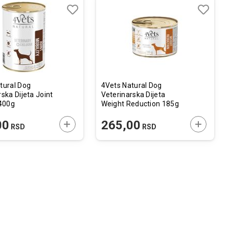
Lista
Lista
želja
želja
Uporedi
Uporedi
tural Dog
4Vets Natural Dog
ska Dijeta Joint
Veterinarska Dijeta
 400g
Weight Reduction 185g
U
DODAJTE U KORPU
DODAJTE
00
265,00
RSD
RSD