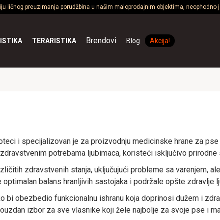
ciju ličnog preuzimanja porudžbina u našim maloprodajnim objektima, neophodno je
Brendovi
ISTIKA
TERARISTIKA
Blog
Akcija!
eci i specijalizovan je za proizvodnju medicinske hrane za pse i
 zdravstvenim potrebama ljubimaca, koristeći isključivo prirodne 
azličitih zdravstvenih stanja, uključujući probleme sa varenjem,
optimalan balans hranljivih sastojaka i podržale opšte zdravlje
ako bi obezbedio funkcionalnu ishranu koja doprinosi dužem i zdra
ouzdan izbor za sve vlasnike koji žele najbolje za svoje pse i m