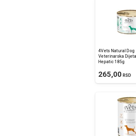
4Vets Natural Dog
Veterinarska Dijet
Hepatic 185g
265,00
RSD