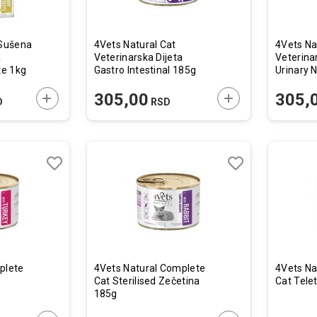
 Sušena
4Vets Natural Cat
4Vets Na
a
Veterinarska Dijeta
Veterina
te 1kg
Gastro Intestinal 185g
Urinary 
DODAJTE U KORPU
DODAJTE U KORP
305,00
305,
D
RSD
Lista
Lista
želja
želja
Uporedi
Uporedi
plete
4Vets Natural Complete
4Vets Na
Cat Sterilised Zečetina
Cat Tele
185g