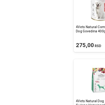
4Vets Natural Com
Dog Govedina 400
275,00
RSD
4Vets Natural Dog