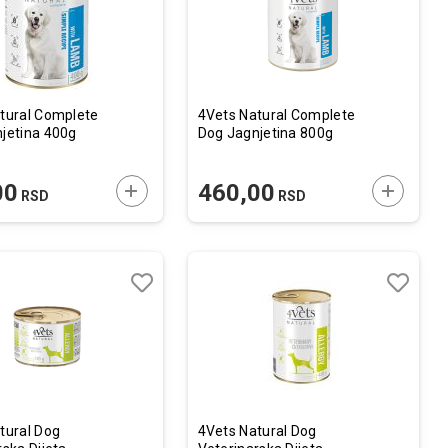
tural Complete
4Vets Natural Complete
jetina 400g
Dog Jagnjetina 800g
U
DODAJTE U KORPU
DODAJTE
00
460,00
RSD
RSD
Lista
Lista
želja
želja
Uporedi
Uporedi
tural Dog
4Vets Natural Dog