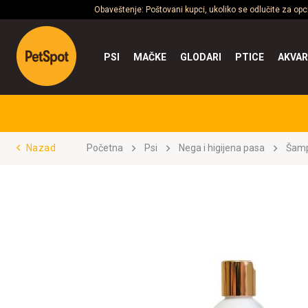
Obaveštenje: Poštovani kupci, ukoliko se odlučite za op
PSI
MAČKE
GLODARI
PTICE
AKVAR
Nazad
Početna
Psi
Nega i higijena pasa
Šamp