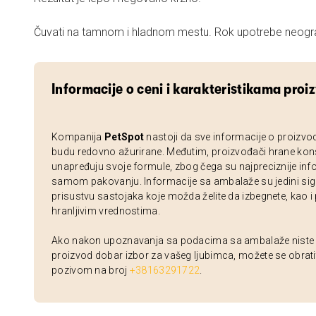
Čuvati na tamnom i hladnom mestu. Rok upotrebe neogr
Informacije o ceni i karakteristikama proi
Kompanija
PetSpot
nastoji da sve informacije o proizvo
budu redovno ažurirane. Međutim, proizvođači hrane kon
unapređuju svoje formule, zbog čega su najpreciznije inf
samom pakovanju. Informacije sa ambalaže su jedini sig
prisustvu sastojaka koje možda želite da izbegnete, kao i
hranljivim vrednostima.
Ako nakon upoznavanja sa podacima sa ambalaže niste si
proizvod dobar izbor za vašeg ljubimca, možete se obrati
pozivom na broj
+38163291722
.