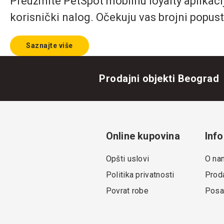
Preuzmite PetSpot mobilnu loyalty aplikaciju
korisnički nalog. Očekuju vas brojni popust
Saznajte više
Prodajni objekti Beograd
Online kupovina
Info
Opšti uslovi
O na
Politika privatnosti
Proda
Povrat robe
Posa