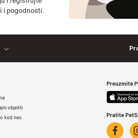
 i registrujte
i i pogodnosti.
Pr
Preuzmite Pe
ma
jni objekti
Pratite Pet
o kod nas