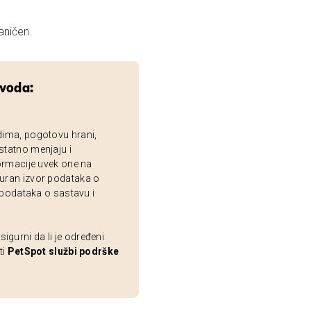
aničen.
zvoda:
dima, pogotovu hrani,
statno menjaju i
ormacije uvek one na
uran izvor podataka o
 podataka o sastavu i
gurni da li je određeni
ti
PetSpot službi podrške