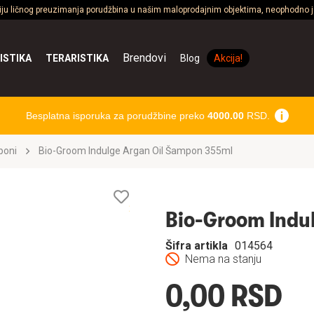
ciju ličnog preuzimanja porudžbina u našim maloprodajnim objektima, neophodno je
Brendovi
ISTIKA
TERARISTIKA
Blog
Akcija!
Besplatna isporuka za porudžbine preko
4000.00
RSD.
oni
Bio-Groom Indulge Argan Oil Šampon 355ml
Lista
želja
Bio-Groom Indu
Šifra artikla
014564
Nema na stanju
0,00 RSD