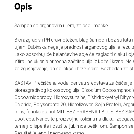
Opis
Šampon sa arganovim uljem, za pse i mačke.
Biorazgradiv i PH uravnotežen, blag šampon bez sulfata 
uljem. Dubinska nega je prednost arganovog ulja, a rezulta
Lako apsorbujuće belančevine soje će zagladiti dlaku i o
iritira i ne uklanja prirodna zaštitna ulja iz kože i krzna. 
za zgušnjavanje, pa se lakše i brže ispira. Bezbedan za š
SASTAV: Prečišćena voda, derivati sredstava za čišćenje i
biorazgradivog kokosovog ulja, Disodium Cocoamphodi
Cocoamidopropyl Hidroxysultaine, Bishidroxyethyl Dihy
Chloride, Polysorbate 20, Hidrolizovan Sojin Protein, Arganov
miris, fenoksietanol, MIT. BEZ PRABENA I BOJE. BEZ S
Upotreba: Nanesite proizvoljnu količinu na dlaku, izbegava
temeljno isperite i osušite ljubimca peškirom. Šampon s
Rezultat je lepo i negovano krzno.