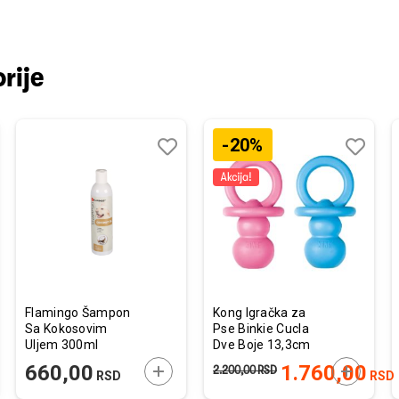
rije
-20%
j
edi
Dodaj
Uporedi
Dodaj
Uporedi
u
u
listu
listu
želja
želja
Flamingo Šampon
Kong Igračka za
Sa Kokosovim
Pse Binkie Cucla
Uljem 300ml
Dve Boje 13,3cm
JTE U KORPU
DODAJTE U KORPU
DODAJTE
660,00
1.760,00
2.200,00
RSD
RSD
RSD