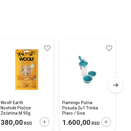
Dodaj
Uporedi
Dodaj
Uporedi
u
u
listu
listu
želja
želja
Woolf Earth
Flamingo Putna
Aca
Noohide Pločice
Posuda 2u1 Trinka
Pra
Zečetina M 90g
Plavo / Siva
2x400ml
 U KORPU
DODAJTE U KORPU
DODAJTE U 
380,00
1.600,00
3
RSD
RSD