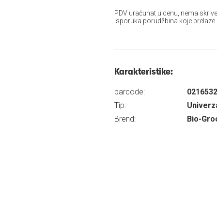
PDV uračunat u cenu, nema skrive
Isporuka porudžbina koje prelaze
Karakteristike:
barcode:
021653
Tip:
Univerza
Brend:
Bio-Gr