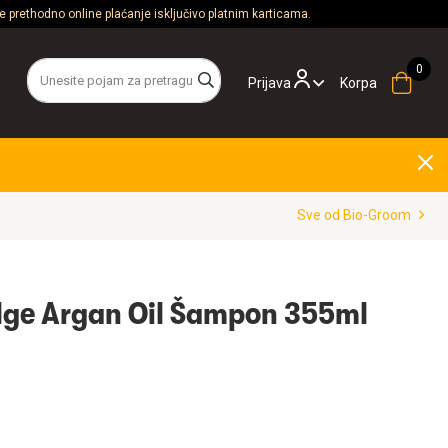
 prethodno online plaćanje isključivo platnim karticama.
Prijava
Korpa
Sve od Bio-Groom
lge Argan Oil Šampon 355ml