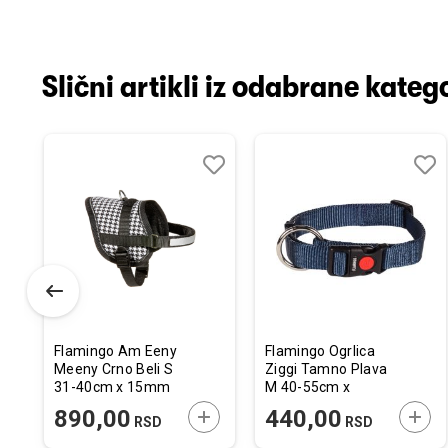
Slični artikli iz odabrane katego
odaj
poredi
Dodaj
Uporedi
Doda
Upor
u
u
istu
listu
listu
elja
želja
želja
Flamingo Am Eeny
Flamingo Ogrlica
Meeny Crno Beli S
Ziggi Tamno Plava
31-40cm x 15mm
M 40-55cm x
20mm
ODAJTE U KORPU
DODAJTE U KORPU
DODA
890,00
440,00
RSD
RSD