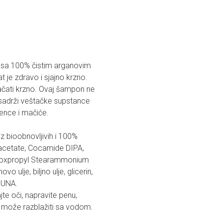
i sa 100% čistim arganovim
t je zdravo i sjajno krzno.
jačati krzno. Ovaj šampon ne
Ne sadrži veštačke supstance
tence i mačiće.
z bioobnovljivih i 100%
acetate, Cocamide DIPA,
droxpropyl Stearammonium
o ulje, biljno ulje, glicerin,
APUNA.
jte oči, napravite penu,
e može razblažiti sa vodom.