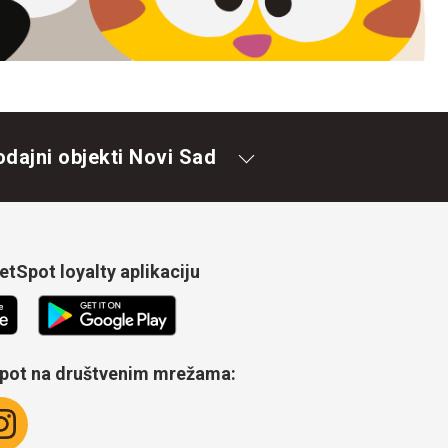
odajni objekti Novi Sad
tSpot loyalty aplikaciju
Spot na društvenim mrežama: