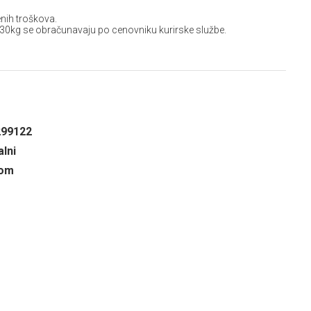
nih troškova.
 30kg se obračunavaju po cenovniku kurirske službe.
299122
lni
oom