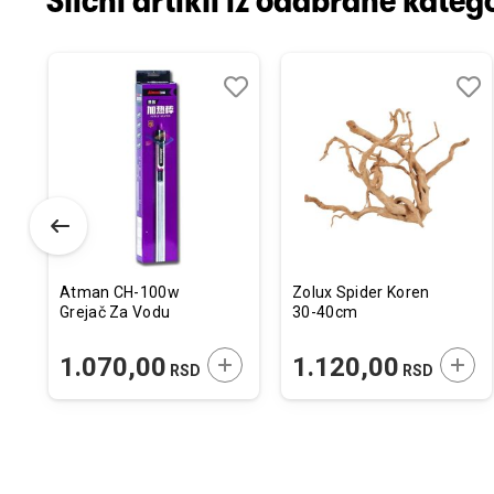
Slični artikli iz odabrane katego
odaj
poredi
Dodaj
Uporedi
Doda
Upor
u
u
istu
listu
listu
elja
želja
želja
Atman CH-100w
Zolux Spider Koren
Grejač Za Vodu
30-40cm
ODAJTE U KORPU
DODAJTE U KORPU
DODA
1.070,00
1.120,00
RSD
RSD