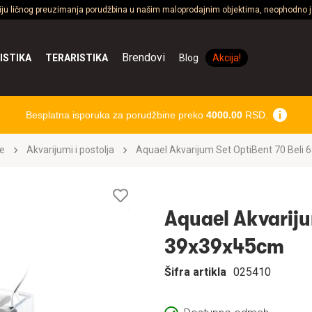
ciju ličnog preuzimanja porudžbina u našim maloprodajnim objektima, neophodno je
Brendovi
ISTIKA
TERARISTIKA
Blog
Akcija!
Besplatna isporuka za porudžbine preko
4000.00
RSD.
e
Akvarijumi i postolja
Aquael Akvarijum Set OptiBent 70 Beli
Lista
želja
Aquael Akvariju
39x39x45cm
Šifra artikla
025410