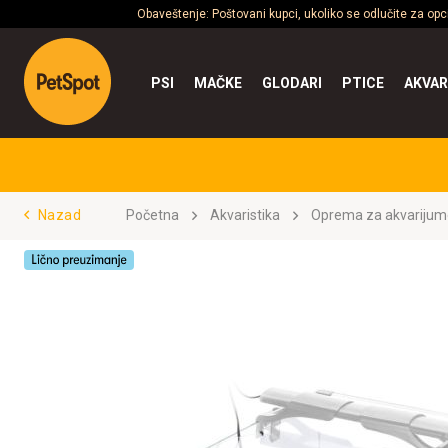
Obaveštenje: Poštovani kupci, ukoliko se odlučite za op
PSI
MAČKE
GLODARI
PTICE
AKVAR
Nazad
Početna
Akvaristika
Oprema za akvarijum