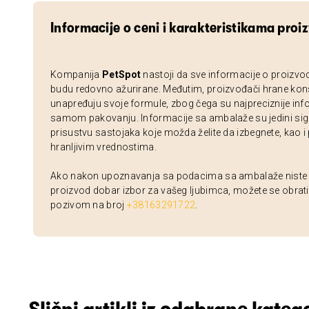
Informacije o ceni i karakteristikama proi
Kompanija
PetSpot
nastoji da sve informacije o proizvo
budu redovno ažurirane. Međutim, proizvođači hrane kon
unapređuju svoje formule, zbog čega su najpreciznije inf
samom pakovanju. Informacije sa ambalaže su jedini sig
prisustvu sastojaka koje možda želite da izbegnete, kao i
hranljivim vrednostima.
Ako nakon upoznavanja sa podacima sa ambalaže niste si
proizvod dobar izbor za vašeg ljubimca, možete se obrati
pozivom na broj
+38163291722
.