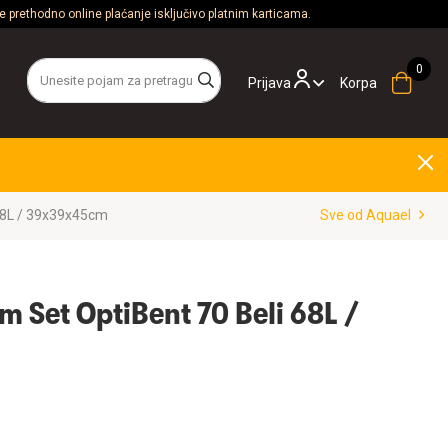
 prethodno online plaćanje isključivo platnim karticama.
Prijava
Korpa
 68L / 39x39x45cm
Sve od Aquael
m Set OptiBent 70 Beli 68L /