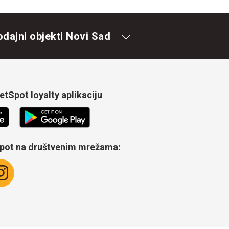
odajni objekti Novi Sad
tSpot loyalty aplikaciju
Spot na društvenim mrežama: