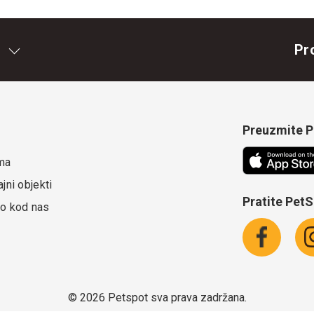
Pr
Preuzmite Pe
ma
jni objekti
Pratite Pet
o kod nas
©
2026 Petspot sva prava zadržana.