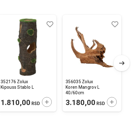
Dodaj
Uporedi
Dodaj
Uporedi
u
u
listu
listu
želja
želja
352176 Zolux
356035 Zolux
Eas
Kipouss Stablo L
Koren Mangrov L
Me
40/60cm
 U KORPU
DODAJTE U KORPU
DODAJTE U 
1.810,00
3.180,00
1
RSD
RSD