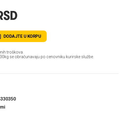
RSD
DODAJTE U KORPU
nih troškova.
 30kg se obračunavaju po cenovniku kurirske službe.
6330350
umi