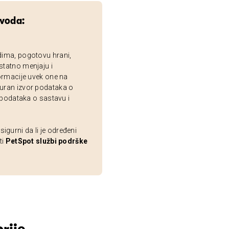
zvoda:
dima, pogotovu hrani,
statno menjaju i
ormacije uvek one na
uran izvor podataka o
 podataka o sastavu i
gurni da li je određeni
ti
PetSpot službi podrške