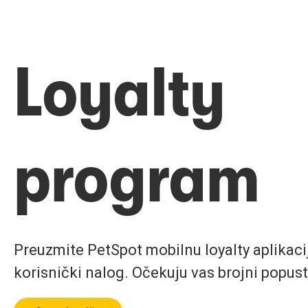
Loyalty
program
Preuzmite PetSpot mobilnu loyalty aplikaciju
korisnički nalog. Očekuju vas brojni popust