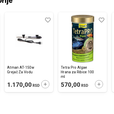
rije
j
edi
Dodaj
Uporedi
Dodaj
Uporedi
u
u
listu
listu
želja
želja
Atman AT-150w
Tetra Pro Algae
Grejač Za Vodu
Hrana za Ribice 100
ml
JTE U KORPU
DODAJTE U KORPU
DODAJTE
1.170,00
570,00
RSD
RSD