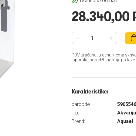
Dostupno odmah
28.340,00 
PDV uračunat u cenu, nema skrive
Isporuka porudžbina koje prelaze
Karakteristike:
barcode:
590554
Tip:
Akvarij
Brend:
Aquael