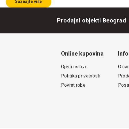
Saznajte više
Prodajni objekti Beograd
Online kupovina
Info
Opšti uslovi
O na
Politika privatnosti
Proda
Povrat robe
Posa