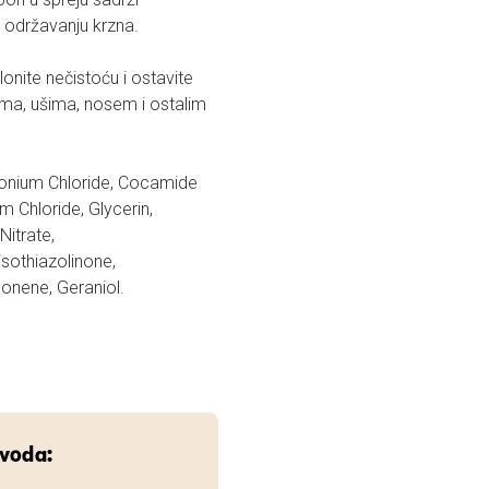
i održavanju krzna.
lonite nečistoću i ostavite
ima, ušima, nosem i ostalim
konium Chloride, Cocamide
 Chloride, Glycerin,
Nitrate,
sothiazolinone,
monene, Geraniol.
zvoda: