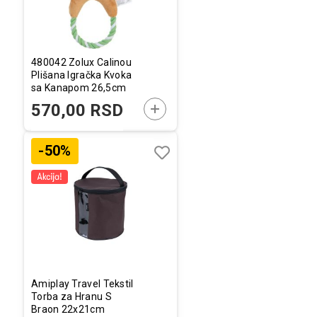
480042 Zolux Calinou
Plišana Igračka Kvoka
sa Kanapom 26,5cm
DODAJTE U KORPU
570,00 RSD
-50%
Dodaj
Uporedi
u
listu
želja
Amiplay Travel Tekstil
Torba za Hranu S
Braon 22x21cm