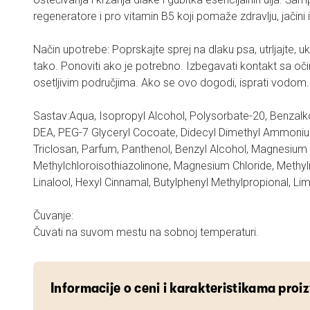
regeneratore i pro vitamin B5 koji pomaže zdravlju, jačini 
Način upotrebe: Poprskajte sprej na dlaku psa, utrljajte, uk
tako. Ponoviti ako je potrebno. Izbegavati kontakt sa oč
osetljivim područjima. Ako se ovo dogodi, isprati vodom.
Sastav:Aqua, Isopropyl Alcohol, Polysorbate-20, Benzal
DEA, PEG-7 Glyceryl Cocoate, Didecyl Dimethyl Ammonium
Triclosan, Parfum, Panthenol, Benzyl Alcohol, Magnesium 
Methylchloroisothiazolinone, Magnesium Chloride, Methyli
Linalool, Hexyl Cinnamal, Butylphenyl Methylpropional, Li
Čuvanje:
Čuvati na suvom mestu na sobnoj temperaturi.
Informacije o ceni i karakteristikama proi