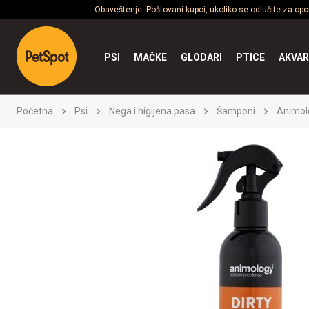
Obaveštenje: Poštovani kupci, ukoliko se odlučite za op
PSI
MAČKE
GLODARI
PTICE
AKVAR
Početna
Psi
Nega i higijena pasa
Šamponi
Animol