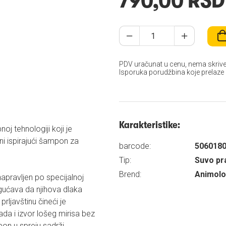
790,00 RSD
PDV uračunat u cenu, nema skrive
Isporuka porudžbina koje prelaze
Karakteristike:
oj tehnologiji koji je
i ispirajući šampon za
barcode:
506018
Tip:
Suvo pr
Brend:
Animol
napravljen po specijalnoj
ućava da njihova dlaka
rljavštinu čineći je
da i izvor lošeg mirisa bez
mpon u spreju sadrži