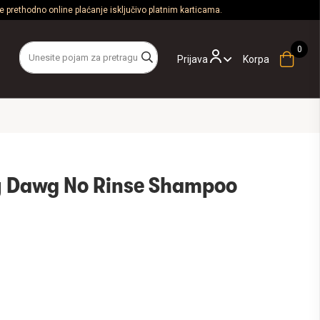
 prethodno online plaćanje isključivo platnim karticama.
Prijava
Korpa
y Dawg No Rinse Shampoo