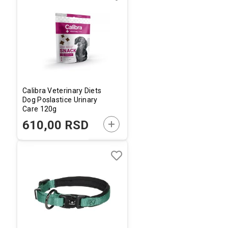
Dodaj
Uporedi
u
listu
želja
Calibra Veterinary Diets
Dog Poslastice Urinary
Care 120g
DODAJTE U KORPU
610,00 RSD
Dodaj
Uporedi
u
listu
želja