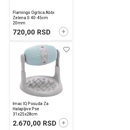
Flamingo Ogrlica Abbi
Zelena S 40-45cm
20mm
DODAJTE U KORPU
720,00 RSD
Dodaj
Uporedi
u
listu
želja
Imac IQ Posuda Za
Halapljive Pse
31x25x28cm
DODAJTE U KORPU
2.670,00 RSD