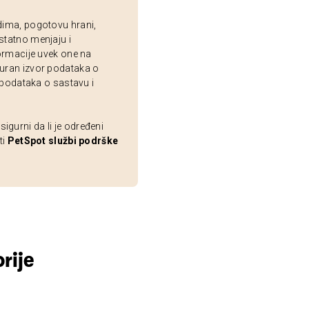
dima, pogotovu hrani,
statno menjaju i
ormacije uvek one na
uran izvor podataka o
 podataka o sastavu i
gurni da li je određeni
ti
PetSpot službi podrške
rije