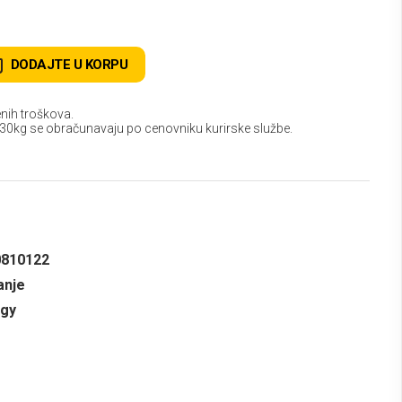
DODAJTE U KORPU
nih troškova.
 30kg se obračunavaju po cenovniku kurirske službe.
0810122
anje
ogy