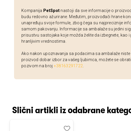
Kompanija
PetSpot
nastoji da sve informacije o proizvo
budu redovno ažurirane. Međutim, proizvođači hrane kon
unapređuju svoje formule, zbog čega su najpreciznije inf
samom pakovanju. Informacije sa ambalaže su jedini sig
prisustvu sastojaka koje možda želite da izbegnete, kao i
hranljivim vrednostima.
Ako nakon upoznavanja sa podacima sa ambalaže niste si
proizvod dobar izbor za vašeg ljubimca, možete se obrati
pozivom na broj
+38163291722
.
Slični artikli iz odabrane katego