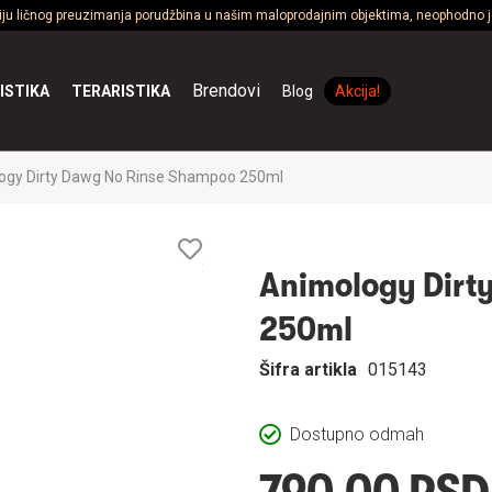
ciju ličnog preuzimanja porudžbina u našim maloprodajnim objektima, neophodno je
Brendovi
ISTIKA
TERARISTIKA
Blog
Akcija!
ogy Dirty Dawg No Rinse Shampoo 250ml
Lista
želja
Animology Dirt
250ml
Šifra artikla
015143
Dostupno odmah