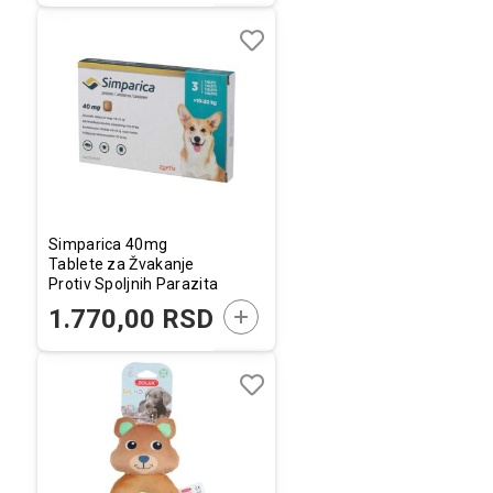
Dodaj
Uporedi
u
listu
želja
Simparica 40mg
Tablete za Žvakanje
Protiv Spoljnih Parazita
za Pse 10-20kg 1kom.
DODAJTE U KORPU
1.770,00 RSD
Dodaj
Uporedi
u
listu
želja