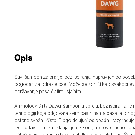
Opis
Suvi šampon za pranje, bez ispiranja, napravljen po posebn
pogodan za odrasle pse. Može se korititi kao svakodnevn
održavanje pasa čistim i sjajnim.
Animology Dirty Dawg, šampon u spreju, bez ispiranja, je 
tehnologiji koja odgovara svim pasminama pasa, a omog
ostane sveža i čista. Blago delujući oslobađa i razgrađuje p
jednostavnijom za uklanjanje četkom, a istovremeno napa
oštećivanja i krzanja dlake i gubitka esencijalnih ulja. Ša