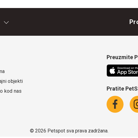
Pr
Preuzmite Pe
ma
jni objekti
Pratite Pet
o kod nas
©
2026 Petspot sva prava zadržana.