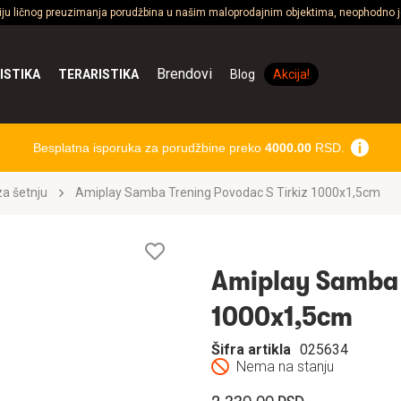
ciju ličnog preuzimanja porudžbina u našim maloprodajnim objektima, neophodno je
Brendovi
ISTIKA
TERARISTIKA
Blog
Akcija!
Besplatna isporuka za porudžbine preko
4000.00
RSD.
a šetnju
Amiplay Samba Trening Povodac S Tirkiz 1000x1,5cm
Lista
želja
Amiplay Samba T
1000x1,5cm
Šifra artikla
025634
Nema na stanju