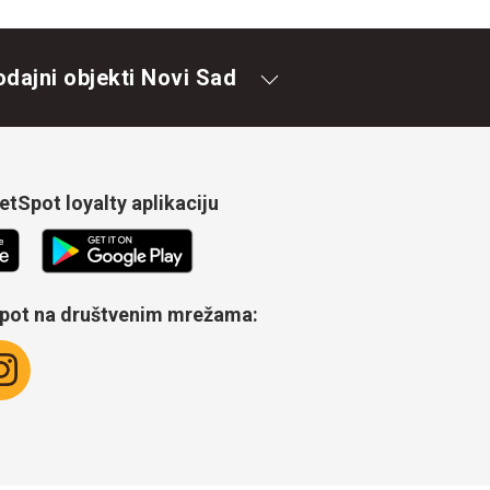
odajni objekti Novi Sad
tSpot loyalty aplikaciju
Spot na društvenim mrežama: