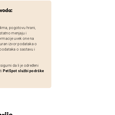
zvoda:
dima, pogotovu hrani,
statno menjaju i
ormacije uvek one na
uran izvor podataka o
 podataka o sastavu i
gurni da li je određeni
ti
PetSpot službi podrške