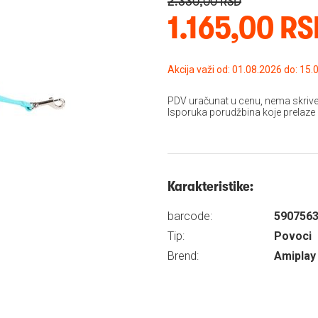
2.330,00 RSD
1.165,00 R
Akcija važi od: 01.08
PDV uračunat u cenu, nema skrive
Isporuka porudžbina koje prelaze
Karakteristike:
barcode:
590756
Tip:
Povoci
Brend:
Amiplay