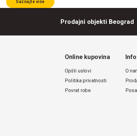
Saznajte više
Prodajni objekti Beograd
Online kupovina
Info
Opšti uslovi
O na
Politika privatnosti
Proda
Povrat robe
Posa