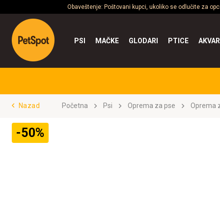
Obaveštenje: Poštovani kupci, ukoliko se odlučite za op
PSI
MAČKE
GLODARI
PTICE
AKVAR
Nazad
Početna
Psi
Oprema za pse
Oprema z
-50%