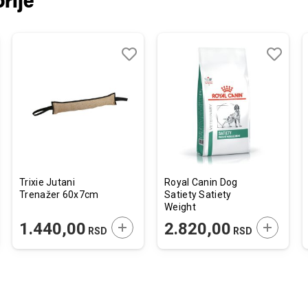
rije
j
edi
Dodaj
Uporedi
Dodaj
Uporedi
u
u
listu
listu
želja
želja
Trixie Jutani
Royal Canin Dog
Trenažer 60x7cm
Satiety Satiety
Weight
Management 1,5kg
JTE U KORPU
DODAJTE U KORPU
DODAJTE
1.440,00
2.820,00
RSD
RSD