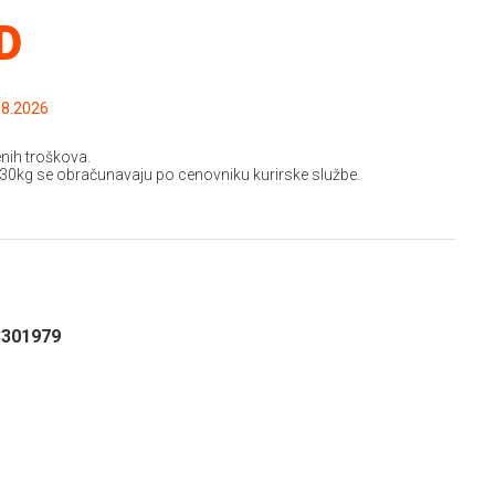
SD
.2026 do: 15.08.2026
nih troškova.
 30kg se obračunavaju po cenovniku kurirske službe.
3301979