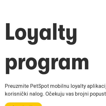
Loyalty
program
Preuzmite PetSpot mobilnu loyalty aplikaciju
korisnički nalog. Očekuju vas brojni popust