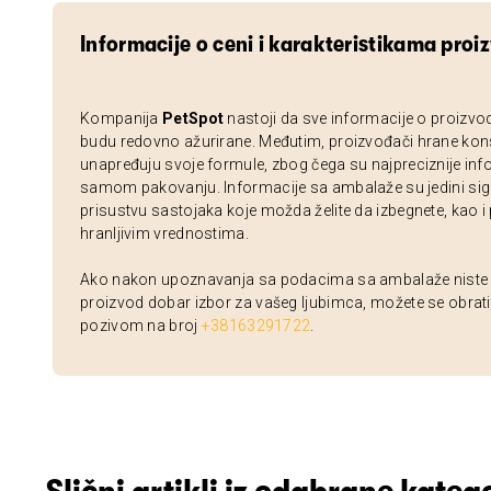
Informacije o ceni i karakteristikama proi
Kompanija
PetSpot
nastoji da sve informacije o proizvo
budu redovno ažurirane. Međutim, proizvođači hrane kon
unapređuju svoje formule, zbog čega su najpreciznije inf
samom pakovanju. Informacije sa ambalaže su jedini sig
prisustvu sastojaka koje možda želite da izbegnete, kao i
hranljivim vrednostima.
Ako nakon upoznavanja sa podacima sa ambalaže niste si
proizvod dobar izbor za vašeg ljubimca, možete se obrati
pozivom na broj
+38163291722
.