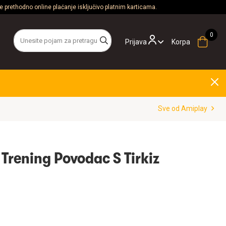
 prethodno online plaćanje isključivo platnim karticama.
Prijava
Korpa
Sve od Amiplay
rening Povodac S Tirkiz