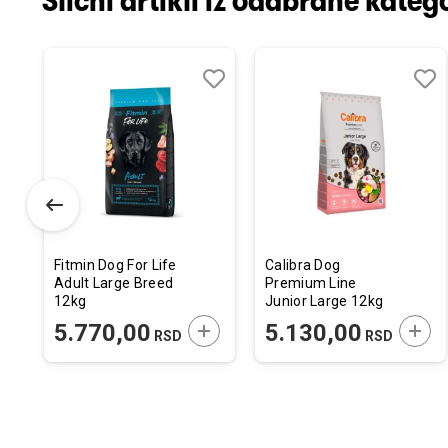
Slični artikli iz odabrane katego
odaj
poredi
Dodaj
Uporedi
Doda
Upor
u
u
istu
listu
listu
elja
želja
želja
Fitmin Dog For Life
Calibra Dog
Adult Large Breed
Premium Line
12kg
Junior Large 12kg
ODAJTE U KORPU
DODAJTE U KORPU
DODA
5.770,00
5.130,00
RSD
RSD