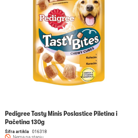
Prijavi se
Pedigree Tasty Minis Poslastice Piletina i
Pačetina 130g
Šifra artikla
016318
Nema na stanju