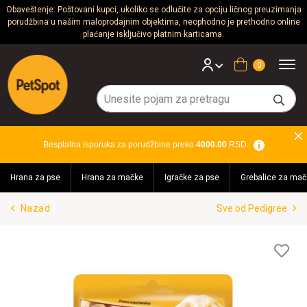
Obaveštenje: Poštovani kupci, ukoliko se odlučite za opciju ličnog preuzimanja
porudžbina u našim maloprodajnim objektima, neophodno je prethodno online
Psi
plaćanje isključivo platnim karticama.
Mačke
Korpa
Glodari
Ptice
Besplatna isporuka za porudžbine preko
4000.00
RSD.
Akvaristika
Hrana za pse
Hrana za mačke
Igračke za pse
Grebalice za mač
Teraristika
Nazad
Sve od Pedigree
Brendovi
Blog
Lis
želj
Akcija!