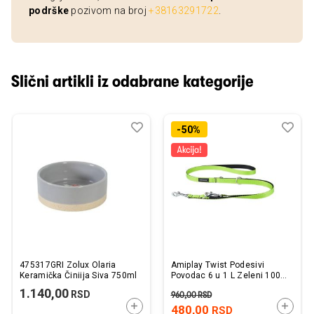
podrške
pozivom na broj
+38163291722
.
Slični artikli iz odabrane kategorije
Dodaj
Uporedi
Dod
Upo
-50%
u
u
listu
listu
želja
želj
475317GRI Zolux Olaria
Amiplay Twist Podesivi
Keramička Činiija Siva 750ml
Povodac 6 u 1 L Zeleni 100-
200x2cm
1.140,00
RSD
960,00
RSD
DODAJTE U KORPU
DODAJ
480,00
RSD