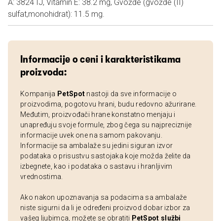
A: 3824 IJ, Vitamin E: 38.2 mg, Gvožđe (gvožđe (II)
sulfat,monohidrat): 11.5 mg.
Informacije o ceni i karakteristikama
proizvoda:
Kompanija
PetSpot
nastoji da sve informacije o
proizvodima, pogotovu hrani, budu redovno ažurirane.
Međutim, proizvođači hrane konstatno menjaju i
unapređuju svoje formule, zbog čega su najpreciznije
informacije uvek one na samom pakovanju.
Informacije sa ambalaže su jedini siguran izvor
podataka o prisustvu sastojaka koje možda želite da
izbegnete, kao i podataka o sastavu i hranljivim
vrednostima.
Ako nakon upoznavanja sa podacima sa ambalaže
niste sigurni da li je određeni proizvod dobar izbor za
vašeg ljubimca, možete se obratiti
PetSpot službi