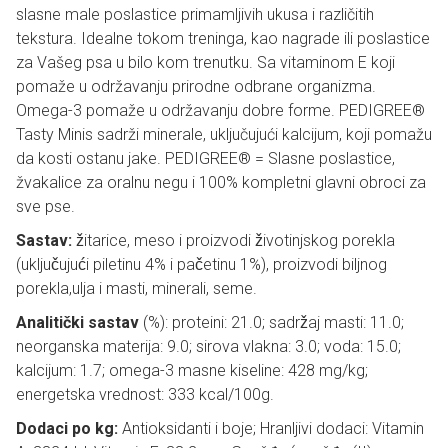
slasne male poslastice primamljivih ukusa i različitih
tekstura. Idealne tokom treninga, kao nagrade ili poslastice
za Vašeg psa u bilo kom trenutku. Sa vitaminom E koji
pomaže u održavanju prirodne odbrane organizma.
Omega-3 pomaže u održavanju dobre forme. PEDIGREE®
Tasty Minis sadrži minerale, uključujući kalcijum, koji pomažu
da kosti ostanu jake. PEDIGREE® = Slasne poslastice,
žvakalice za oralnu negu i 100% kompletni glavni obroci za
sve pse.
Sastav:
žitarice, meso i proizvodi životinjskog porekla
(uključujući piletinu 4% i pačetinu 1%), proizvodi biljnog
porekla,ulja i masti, minerali, seme.
Analitički sastav
(%): proteini: 21.0; sadržaj masti: 11.0;
neorganska materija: 9.0; sirova vlakna: 3.0; voda: 15.0;
kalcijum: 1.7; omega-3 masne kiseline: 428 mg/kg;
energetska vrednost: 333 kcal/100g.
Dodaci po kg:
Antioksidanti i boje; Hranljivi dodaci: Vitamin