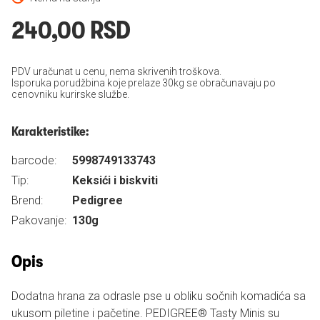
240,00 RSD
PDV uračunat u cenu, nema skrivenih troškova.
Isporuka porudžbina koje prelaze 30kg se obračunavaju po
cenovniku kurirske službe.
Karakteristike:
barcode:
5998749133743
Tip:
Keksići i biskviti
Brend:
Pedigree
Pakovanje:
130g
Opis
Dodatna hrana za odrasle pse u obliku sočnih komadića sa
ukusom piletine i pačetine. PEDIGREE® Tasty Minis su