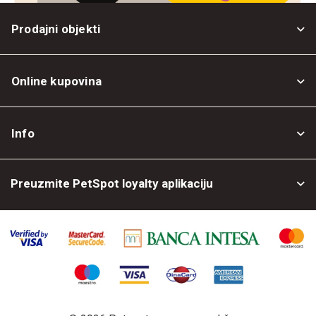
Prodajni objekti
Online kupovina
Opšti uslovi
Info
Politika privatnosti
O nama
Povrat robe
Preuzmite PetSpot loyalty aplikaciju
Prodajni objekti
Posao kod nas