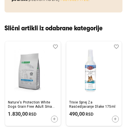
Slični artikli iz odabrane kategorije
Dodaj
Uporedi
Dod
Upo
u
u
listu
listu
želja
želj
Nature's Protection White
Trixie Sprej Za
Dogs Grain Free Adult Small
Rasčešljavanje Dlake 175ml
Breeds Haringa 1,5kg
1.830,00
490,00
RSD
RSD
DODAJTE U KORPU
DODAJ