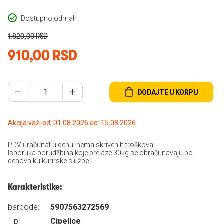
Dostupno odmah
1.820,00 RSD
910,00 RSD
DODAJTE U KORPU
Akcija važi od: 01.08.2026 do: 15.08.2026
PDV uračunat u cenu, nema skrivenih troškova.
Isporuka porudžbina koje prelaze 30kg se obračunavaju po
cenovniku kurirske službe.
Karakteristike:
barcode:
5907563272569
Tip:
Cipelice