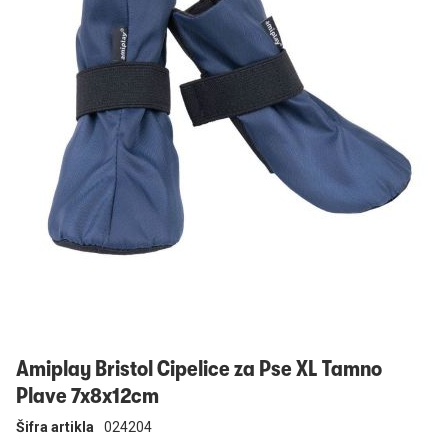
Prijavi se
Amiplay Bristol Cipelice za Pse XL Tamno
Plave 7x8x12cm
Šifra artikla
024204