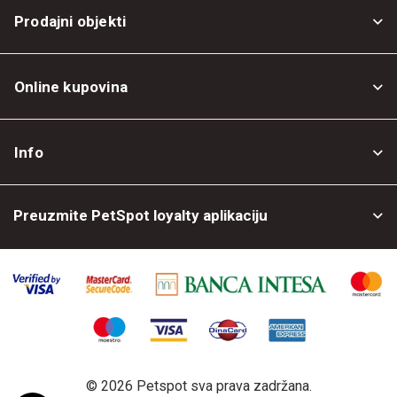
Prodajni objekti
Online kupovina
Opšti uslovi
Info
Politika privatnosti
O nama
Povrat robe
Preuzmite PetSpot loyalty aplikaciju
Prodajni objekti
Posao kod nas
©
2026 Petspot sva prava zadržana.