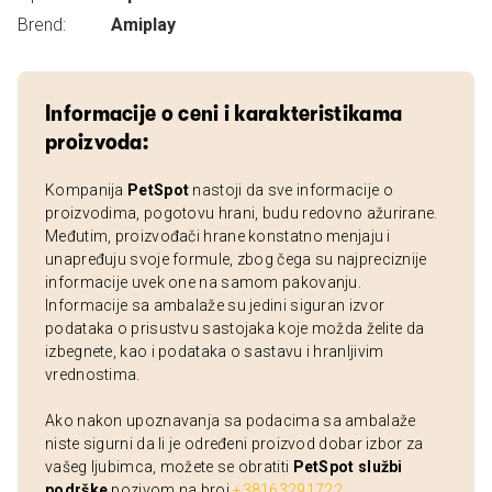
Brend:
Amiplay
Informacije o ceni i karakteristikama
proizvoda:
Kompanija
PetSpot
nastoji da sve informacije o
proizvodima, pogotovu hrani, budu redovno ažurirane.
Međutim, proizvođači hrane konstatno menjaju i
unapređuju svoje formule, zbog čega su najpreciznije
informacije uvek one na samom pakovanju.
Informacije sa ambalaže su jedini siguran izvor
podataka o prisustvu sastojaka koje možda želite da
izbegnete, kao i podataka o sastavu i hranljivim
vrednostima.
Ako nakon upoznavanja sa podacima sa ambalaže
niste sigurni da li je određeni proizvod dobar izbor za
vašeg ljubimca, možete se obratiti
PetSpot službi
podrške
pozivom na broj
+38163291722
.