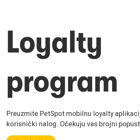
Loyalty
program
Preuzmite PetSpot mobilnu loyalty aplikaciju
korisnički nalog. Očekuju vas brojni popust