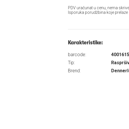
PDV uračunat u cenu, nema skrive
Isporuka porudžbina koje prelaze
Karakteristike:
barcode:
400161
Tip:
Rasprši
Brend:
Dennerl