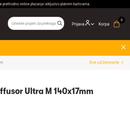
 prethodno online plaćanje isključivo platnim karticama.
Prijava
Korpa
mm
Sve od Dennerle
ffusor Ultra M 140x17mm