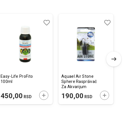
Dodaj
Uporedi
Dodaj
Uporedi
u
u
listu
listu
želja
želja
Easy-Life ProFito
Aquael Air Stone
Ser
100ml
Sphere Raspršivač
29
Za Akvarijum
30mm
 U KORPU
DODAJTE U KORPU
DODAJTE U 
450,00
190,00
3
RSD
RSD