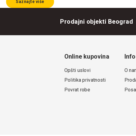
Saznajte više
Prodajni objekti Beograd
Online kupovina
Info
Opšti uslovi
O na
Politika privatnosti
Proda
Povrat robe
Posa