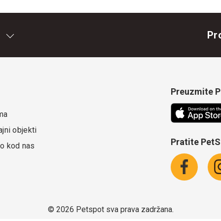
Pr
Preuzmite Pe
ma
jni objekti
Pratite Pet
o kod nas
©
2026 Petspot sva prava zadržana.