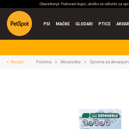
Obaveštenje: Poštovani kupci, ukoliko se odlučite za op
PSI
MAČKE
GLODARI
PTICE
AKVAR
Nazad
Početna
Akvaristika
Oprema za akvarijum