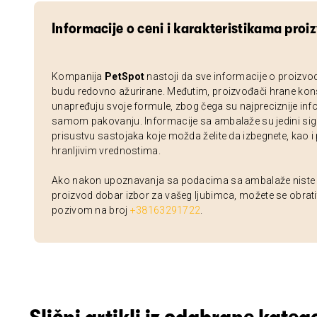
Informacije o ceni i karakteristikama proi
Kompanija
PetSpot
nastoji da sve informacije o proizvo
budu redovno ažurirane. Međutim, proizvođači hrane kon
unapređuju svoje formule, zbog čega su najpreciznije inf
samom pakovanju. Informacije sa ambalaže su jedini sig
prisustvu sastojaka koje možda želite da izbegnete, kao i
hranljivim vrednostima.
Ako nakon upoznavanja sa podacima sa ambalaže niste si
proizvod dobar izbor za vašeg ljubimca, možete se obrati
pozivom na broj
+38163291722
.