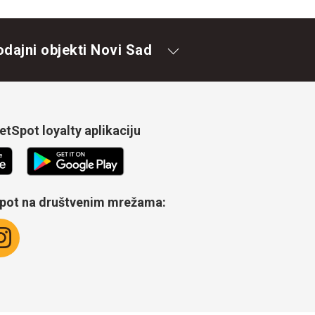
odajni objekti Novi Sad
tSpot loyalty aplikaciju
Spot na društvenim mrežama: