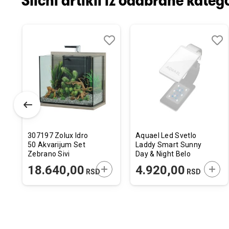
Slični artikli iz odabrane katego
odaj
poredi
Dodaj
Uporedi
Doda
Upor
u
u
istu
listu
listu
elja
želja
želja
307197 Zolux Idro
Aquael Led Svetlo
50 Akvarijum Set
Laddy Smart Sunny
Zebrano Sivi
Day & Night Belo
53x30x51,5cm /
4,8W
ODAJTE U KORPU
DODAJTE U KORPU
DODA
18.640,00
4.920,00
RSD
RSD
50L