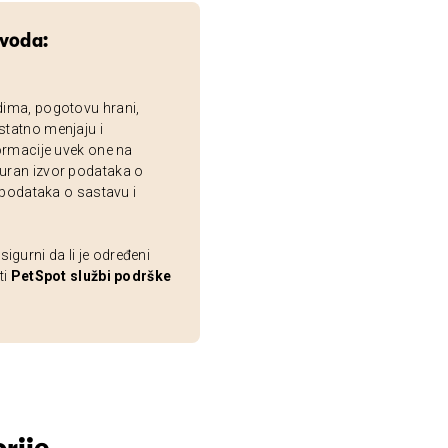
zvoda:
dima, pogotovu hrani,
statno menjaju i
ormacije uvek one na
uran izvor podataka o
 podataka o sastavu i
gurni da li je određeni
ti
PetSpot službi podrške