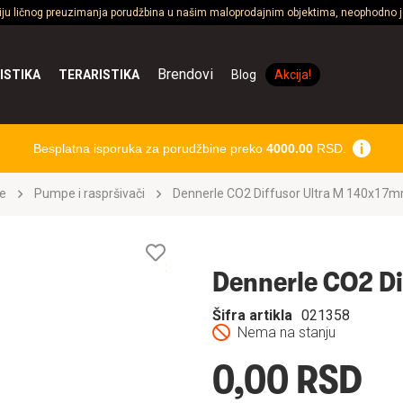
ciju ličnog preuzimanja porudžbina u našim maloprodajnim objektima, neophodno je
Brendovi
ISTIKA
TERARISTIKA
Blog
Akcija!
Besplatna isporuka za porudžbine preko
4000.00
RSD.
e
Pumpe i raspršivači
Dennerle CO2 Diffusor Ultra M 140x17
Lista
želja
Dennerle CO2 Di
Šifra artikla
021358
Nema na stanju
0,00 RSD