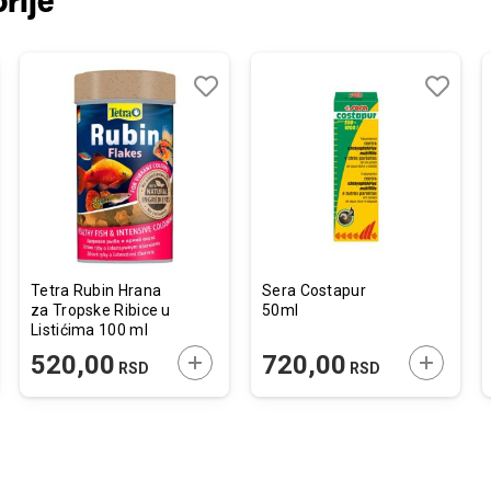
rije
j
edi
Dodaj
Uporedi
Dodaj
Uporedi
u
u
listu
listu
želja
želja
Tetra Rubin Hrana
Sera Costapur
za Tropske Ribice u
50ml
Listićima 100 ml
JTE U KORPU
DODAJTE U KORPU
DODAJTE
520,00
720,00
RSD
RSD