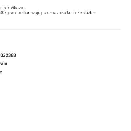
nih troškova.
 30kg se obračunavaju po cenovniku kurirske službe.
5032383
vači
e