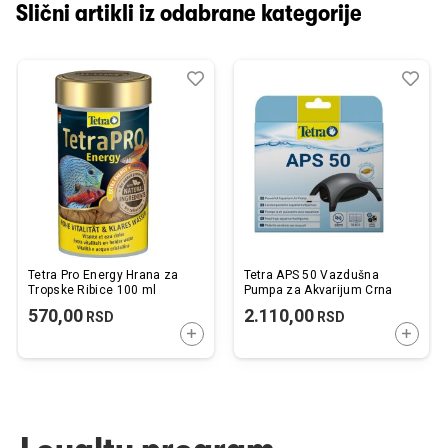
Slični artikli iz odabrane kategorije
Dodaj
Uporedi
Dod
Upo
u
u
listu
listu
želja
želj
Tetra Pro Energy Hrana za
Tetra APS 50 Vazdušna
Tropske Ribice 100 ml
Pumpa za Akvarijum Crna
570,00
2.110,00
RSD
RSD
DODAJTE U KORPU
DODAJ