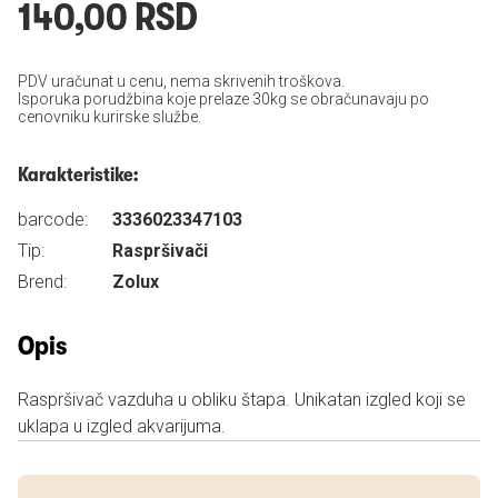
140,00 RSD
PDV uračunat u cenu, nema skrivenih troškova.
Isporuka porudžbina koje prelaze 30kg se obračunavaju po
cenovniku kurirske službe.
Karakteristike:
barcode:
3336023347103
Tip:
Raspršivači
Brend:
Zolux
Opis
Raspršivač vazduha u obliku štapa. Unikatan izgled koji se
uklapa u izgled akvarijuma.