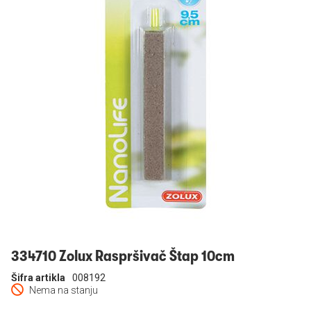
Prijavi se
334710 Zolux Raspršivač Štap 10cm
Šifra artikla
008192
Nema na stanju