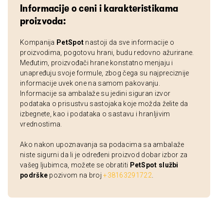
Informacije o ceni i karakteristikama
proizvoda:
Kompanija
PetSpot
nastoji da sve informacije o
proizvodima, pogotovu hrani, budu redovno ažurirane.
Međutim, proizvođači hrane konstatno menjaju i
unapređuju svoje formule, zbog čega su najpreciznije
informacije uvek one na samom pakovanju.
Informacije sa ambalaže su jedini siguran izvor
podataka o prisustvu sastojaka koje možda želite da
izbegnete, kao i podataka o sastavu i hranljivim
vrednostima.
Ako nakon upoznavanja sa podacima sa ambalaže
niste sigurni da li je određeni proizvod dobar izbor za
vašeg ljubimca, možete se obratiti
PetSpot službi
podrške
pozivom na broj
+38163291722
.