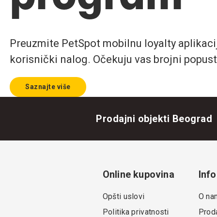
Preuzmite PetSpot mobilnu loyalty aplikaciju
korisnički nalog. Očekuju vas brojni popust
Saznajte više
Prodajni objekti Beograd
Online kupovina
Info
Opšti uslovi
O na
Politika privatnosti
Proda