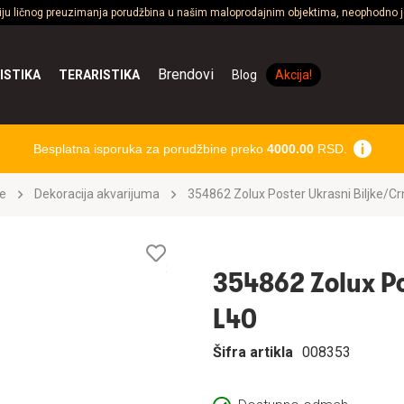
ciju ličnog preuzimanja porudžbina u našim maloprodajnim objektima, neophodno je
Brendovi
ISTIKA
TERARISTIKA
Blog
Akcija!
Besplatna isporuka za porudžbine preko
4000.00
RSD.
e
Dekoracija akvarijuma
354862 Zolux Poster Ukrasni Biljke/Cr
Lista
želja
354862 Zolux Po
L40
Šifra artikla
008353