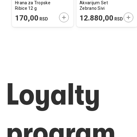
Hrana za Tropske
Akvarijum Set
Ribice 12 g
Zebrano Sivi
43x25x36,5cm / 20L
ODAJTE U KORPU
DODAJTE U KORPU
DOD
170,00
12.880,00
RSD
RSD
Loyalty
program