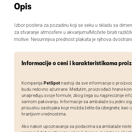
Opis
Izbor postera za pozadinu koji se seku u skladu sa dimenzijama akvarijuma.Savršeno
za stvaranje atmosfere u akvarijumu!Možete birati različite
motive. Nesumnjiva prednost plakata je njihova dvostran
Informacije o ceni i karakteristikama proi
Kompanija
PetSpot
nastoji da sve informacije o proizvo
budu redovno ažurirane. Međutim, proizvođači hrane kon
unapređuju svoje formule, zbog čega su najpreciznije inf
samom pakovanju. Informacije sa ambalaže su jedini sig
prisustvu sastojaka koje možda želite da izbegnete, kao i
hranljivim vrednostima.
Ako nakon upoznavanja sa podacima sa ambalaže niste si