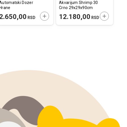
Automatski Dozer
Akvarijum Shrimp 30
Hran
Hrane
Crno 29x29x90cm
Ribi
E U KORPU
DODAJTE U KORPU
DODAJTE U
2.650,00
12.180,00
57
RSD
RSD