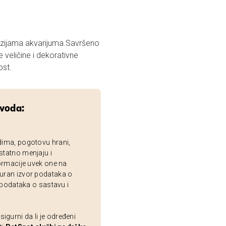
 veličine i dekorativne
ost.
zvoda:
dima, pogotovu hrani,
statno menjaju i
ormacije uvek one na
uran izvor podataka o
 podataka o sastavu i
gurni da li je određeni