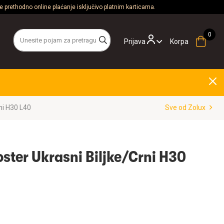
 prethodno online plaćanje isključivo platnim karticama.
Prijava
Korpa
ni H30 L40
Sve od Zolux
ster Ukrasni Biljke/Crni H30