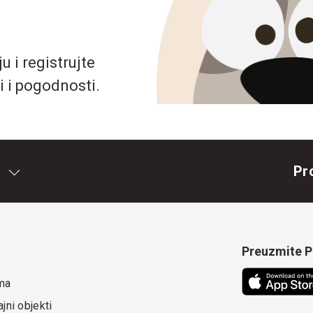
 i registrujte
i i pogodnosti.
Pr
Preuzmite Pe
ma
jni objekti