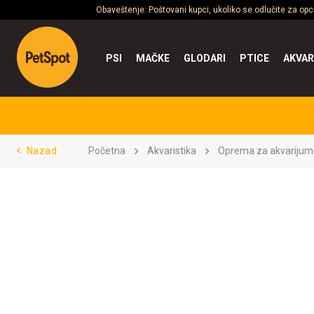
Obaveštenje: Poštovani kupci, ukoliko se odlučite za op
PSI
MAČKE
GLODARI
PTICE
AKVAR
Nazad
Početna
Akvaristika
Oprema za akvarijum