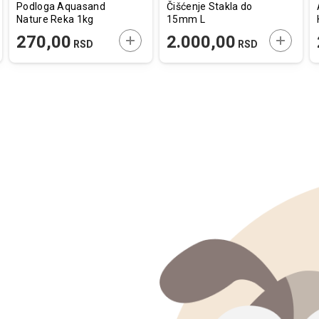
Podloga Aquasand
Čišćenje Stakla do
Nature Reka 1kg
15mm L
AJTE U KORPU
DODAJTE U KORPU
DODAJT
270,00
2.000,00
RSD
RSD