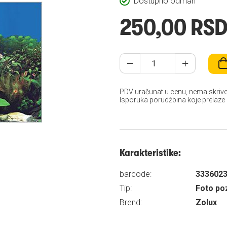
Dostupno odmah
250,00 RS
PDV uračunat u cenu, nema skrive
Isporuka porudžbina koje prelaze
Karakteristike:
barcode:
333602
Tip:
Foto po
Brend:
Zolux