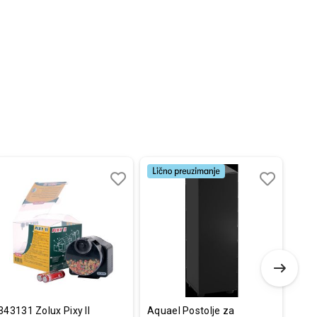
Dodaj
Uporedi
Dodaj
Uporedi
u
u
listu
listu
želja
želja
343131 Zolux Pixy II
Aquael Postolje za
Tetr