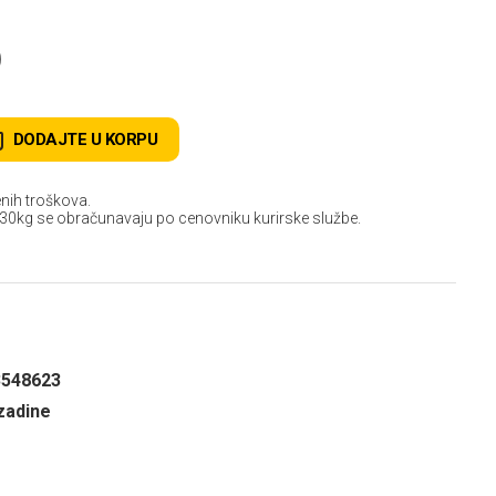
D
DODAJTE U KORPU
nih troškova.
 30kg se obračunavaju po cenovniku kurirske službe.
3548623
zadine