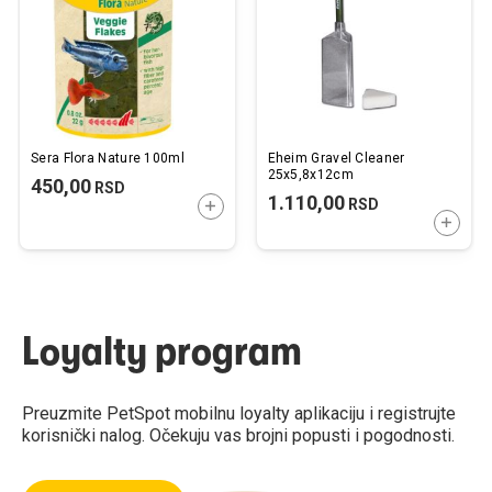
želja
želj
Sera Flora Nature 100ml
Eheim Gravel Cleaner
25x5,8x12cm
450,00
RSD
1.110,00
RSD
DODAJTE U KORPU
DODAJ
Loyalty program
Preuzmite PetSpot mobilnu loyalty aplikaciju i registrujte
korisnički nalog. Očekuju vas brojni popusti i pogodnosti.