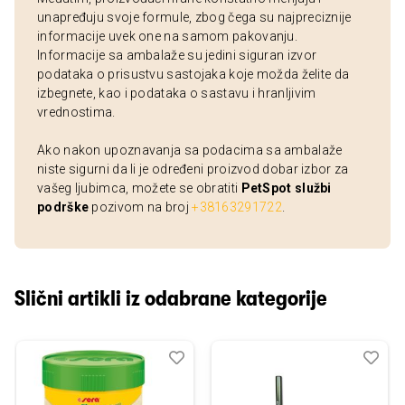
unapređuju svoje formule, zbog čega su najpreciznije
informacije uvek one na samom pakovanju.
Informacije sa ambalaže su jedini siguran izvor
podataka o prisustvu sastojaka koje možda želite da
izbegnete, kao i podataka o sastavu i hranljivim
vrednostima.
Ako nakon upoznavanja sa podacima sa ambalaže
niste sigurni da li je određeni proizvod dobar izbor za
vašeg ljubimca, možete se obratiti
PetSpot službi
podrške
pozivom na broj
+38163291722
.
Slični artikli iz odabrane kategorije
Dodaj
Uporedi
Dod
Upo
u
u
listu
listu