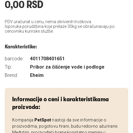
0,00 RSD
PDV uračunat u cenu, nema skrivenih troškova.
Isporuka porudžbina koje prelaze 30kg se obračunavaju po
cenovniku kurirske službe.
Karakteristike:
barcode:
4011708401651
Tip:
Pribor za čišćenje vode i podloge
Brend:
Eheim
Informacije o ceni i karakteristikama
proizvoda:
Kompanija
PetSpot
nastoji da sve informacije o
proizvodima, pogotovu hrani, budu redovno ažurirane.
Međutim, proizvođači hrane konstatno menjaju i