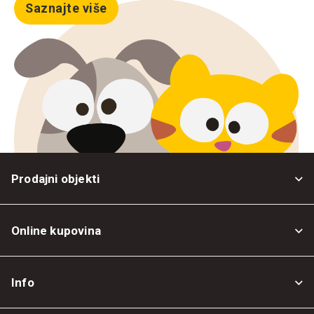
Saznajte više
Prodajni objekti
Online kupovina
Opšti uslovi
Info
Politika privatnosti