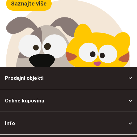
Saznajte više
Prodajni objekti
Online kupovina
Opšti uslovi
Info
Politika privatnosti