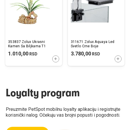
želja
želj
353837 Zolux Ukrasni
311671 Zolux Aquaya Led
Kamen Sa Biljkama T1
Svetlo Crne Boje
1.010,00
3.780,00
RSD
RSD
DODAJTE U KORPU
DODAJ
Loyalty program
Preuzmite PetSpot mobilnu loyalty aplikaciju i registrujte
korisnički nalog. Očekuju vas brojni popusti i pogodnosti.