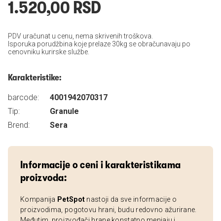
1.520,00 RSD
PDV uračunat u cenu, nema skrivenih troškova.
Isporuka porudžbina koje prelaze 30kg se obračunavaju po
cenovniku kurirske službe.
Karakteristike:
barcode:
4001942070317
Tip:
Granule
Brend:
Sera
Informacije o ceni i karakteristikama
proizvoda:
Kompanija
PetSpot
nastoji da sve informacije o
proizvodima, pogotovu hrani, budu redovno ažurirane.
Međutim, proizvođači hrane konstatno menjaju i