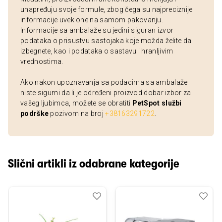
unapređuju svoje formule, zbog čega su najpreciznije
informacije uvek one na samom pakovanju.
Informacije sa ambalaže su jedini siguran izvor
podataka o prisustvu sastojaka koje možda želite da
izbegnete, kao i podataka o sastavu i hranljivim
vrednostima.
Ako nakon upoznavanja sa podacima sa ambalaže
niste sigurni da li je određeni proizvod dobar izbor za
vašeg ljubimca, možete se obratiti
PetSpot službi
podrške
pozivom na broj
+38163291722
.
Slični artikli iz odabrane kategorije
Dodaj
Uporedi
Dod
Upo
u
u
listu
listu