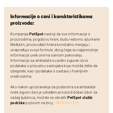
Informacije o ceni i karakteristikama
proizvoda:
Kompanija
PetSpot
nastoji da sve informacije o
proizvodima, pogotovu hrani, budu redovno ažurirane.
Međutim, proizvođači hrane konstatno menjaju i
unapređuju svoje formule, zbog čega su najpreciznije
informacije uvek one na samom pakovanju.
Informacije sa ambalaže su jedini siguran izvor
podataka o prisustvu sastojaka koje možda želite da
izbegnete, kao i podataka o sastavu i hranljivim
vrednostima.
Ako nakon upoznavanja sa podacima sa ambalaže
niste sigurni da li je određeni proizvod dobar izbor za
vašeg ljubimca, možete se obratiti
PetSpot službi
podrške
pozivom na broj
+38163291722
.