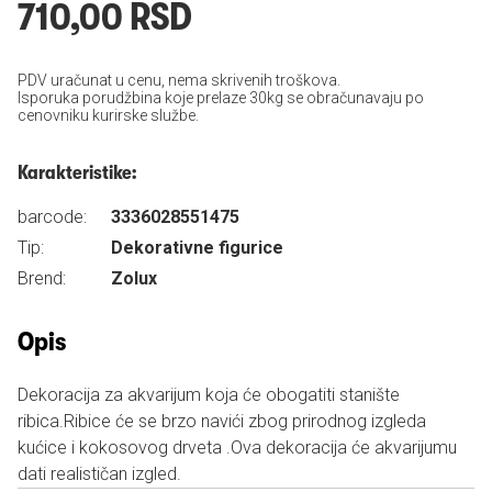
710,00 RSD
PDV uračunat u cenu, nema skrivenih troškova.
Isporuka porudžbina koje prelaze 30kg se obračunavaju po
cenovniku kurirske službe.
Karakteristike:
barcode:
3336028551475
Tip:
Dekorativne figurice
Brend:
Zolux
Opis
Dekoracija za akvarijum koja će obogatiti stanište
ribica.Ribice će se brzo navići zbog prirodnog izgleda
kućice i kokosovog drveta .Ova dekoracija će akvarijumu
dati realističan izgled.