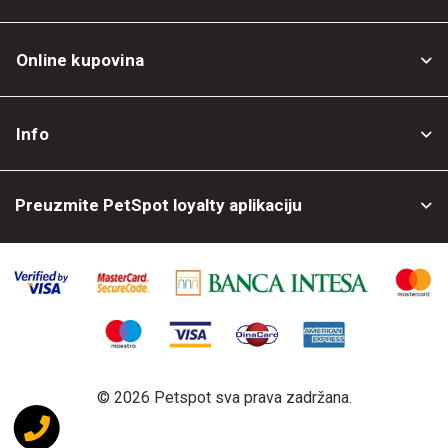
Online kupovina
Opšti uslovi
Info
Politika privatnosti
O nama
Povrat robe
Preuzmite PetSpot loyalty aplikaciju
Prodajni objekti
Posao kod nas
©
2026 Petspot sva prava zadržana.