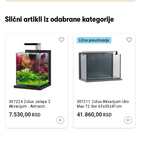
Slični artikli iz odabrane kategorije
Dodaj
Uporedi
Dod
Upo
u
u
listu
listu
želja
želj
307224 Zolux Jalaya 2
307211 Zolux Akvarijum Idro
Akvarijum - Antracit
Max 72 Sivi 63x35x47cm
20x20x25cm
7.530,00
41.860,00
RSD
RSD
DODAJTE U KORPU
DODAJ