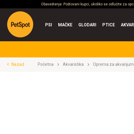
Obaveštenje: Poštovani kupci, ukoliko se odlučite za op
PSI
MAČKE
GLODARI
PTICE
AKVAR
Nazad
Početna
Akvaristika
Oprema za akvarijum