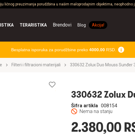
ciju ličnog preuzimanja porudžbina u našim maloprodajnim objektima, neophodno je
Brendovi
ISTIKA
TERARISTIKA
Blog
Akcija!
Besplatna isporuka za porudžbine preko
4000.00
RSD.
e
Filteri i filtracioni materijali
330632 Zolux Duo Mouss Sunđer 
Lista
želja
330632 Zolux D
Šifra artikla
008154
Nema na stanju
2.380,00 R