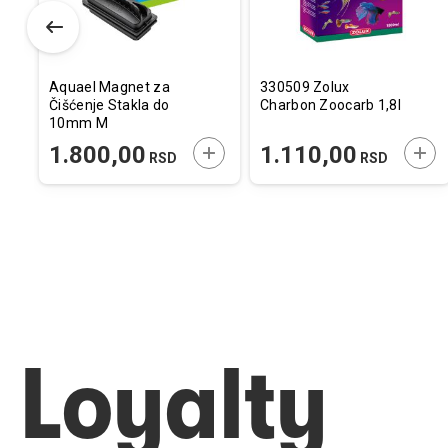
Aquael Magnet za
330509 Zolux
Čišćenje Stakla do
Charbon Zoocarb 1,8l
10mm M
ODAJTE U KORPU
DODAJTE U KORPU
DOD
1.800,00
1.110,00
RSD
RSD
Loyalty