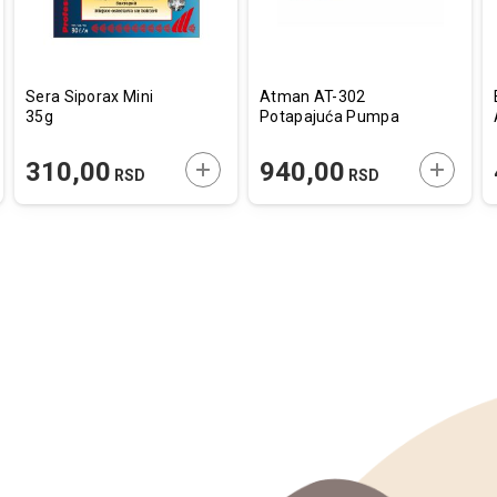
Sera Siporax Mini
Atman AT-302
35g
Potapajuća Pumpa
AJTE U KORPU
DODAJTE U KORPU
DODAJT
310,00
940,00
RSD
RSD