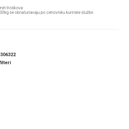
nih troškova.
 30kg se obračunavaju po cenovniku kurirske službe.
3306322
ilteri