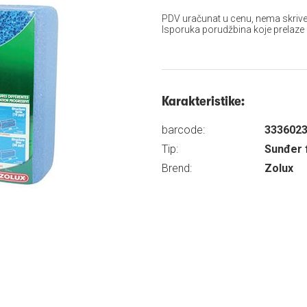
PDV uračunat u cenu, nema skrive
Isporuka porudžbina koje prelaze
Karakteristike:
barcode:
333602
Tip:
Sunđer f
Brend:
Zolux