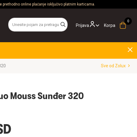
 prethodno online plaćanje isključivo platnim karticama.
Prijava
Korpa
320
Sve od Zolux
uo Mouss Sunđer 320
SD