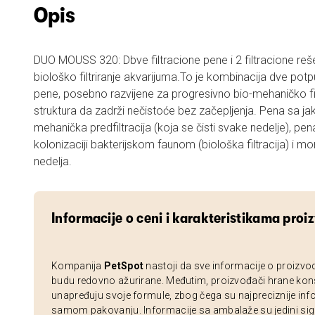
Opis
DUO MOUSS 320: Dbve filtracione pene i 2 filtracione re
biološko filtriranje akvarijuma.To je kombinacija dve pot
pene, posebno razvijene za progresivno bio-mehaničko filtr
struktura da zadrži nečistoće bez začepljenja. Pena sa j
mehanička predfiltracija (koja se čisti svake nedelje), pe
kolonizaciji bakterijskom faunom (biološka filtracija) i mor
nedelja.
Informacije o ceni i karakteristikama proi
Kompanija
PetSpot
nastoji da sve informacije o proizvo
budu redovno ažurirane. Međutim, proizvođači hrane kon
unapređuju svoje formule, zbog čega su najpreciznije inf
samom pakovanju. Informacije sa ambalaže su jedini sig