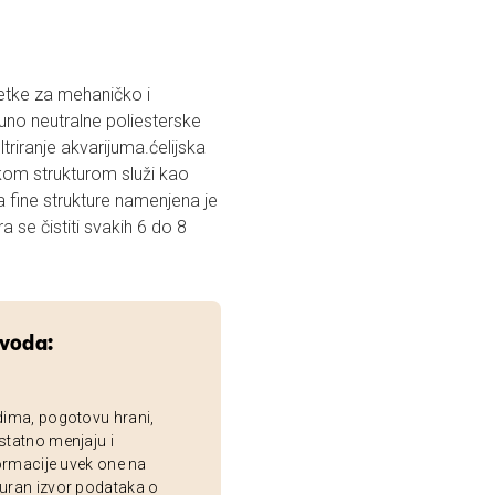
šetke za mehaničko i
puno neutralne poliesterske
iranje akvarijuma.ćelijska
akom strukturom služi kao
na fine strukture namenjena je
a se čistiti svakih 6 do 8
zvoda:
dima, pogotovu hrani,
statno menjaju i
ormacije uvek one na
uran izvor podataka o