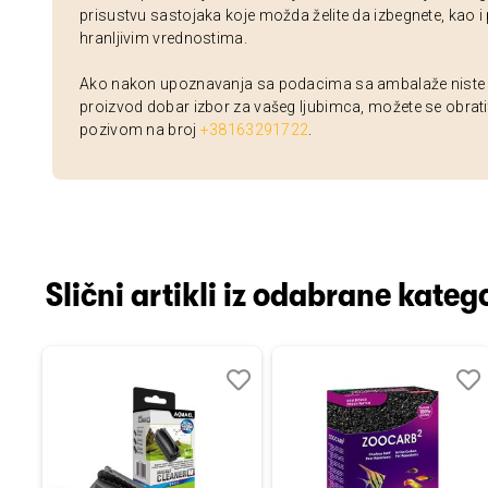
prisustvu sastojaka koje možda želite da izbegnete, kao i
hranljivim vrednostima.
Ako nakon upoznavanja sa podacima sa ambalaže niste si
proizvod dobar izbor za vašeg ljubimca, možete se obrati
pozivom na broj
+38163291722
.
Slični artikli iz odabrane katego
Dodaj
Uporedi
Dodaj
Uporedi
Dod
Upo
u
u
u
listu
listu
listu
želja
želja
želj