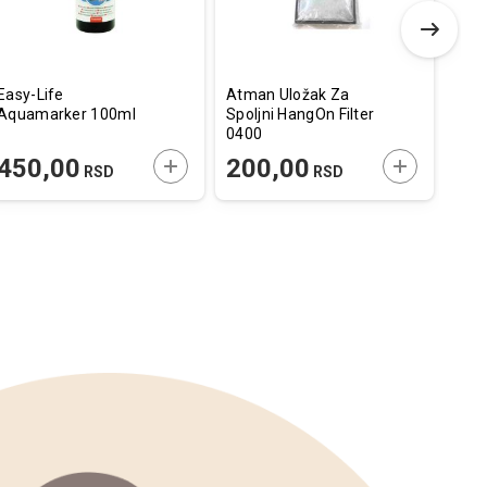
Easy-Life
Atman Uložak Za
334
Aquamarker 100ml
Spoljni HangOn Filter
Aqu
0400
Čist
E U KORPU
DODAJTE U KORPU
DODAJTE U
450,00
200,00
90
RSD
RSD