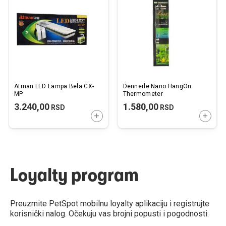
listu
listu
želja
želj
Atman LED Lampa Bela CX-
Dennerle Nano HangOn
MP
Thermometer
3.240,00
1.580,00
RSD
RSD
DODAJTE U KORPU
DODAJ
Loyalty program
Preuzmite PetSpot mobilnu loyalty aplikaciju i registrujte
korisnički nalog. Očekuju vas brojni popusti i pogodnosti.