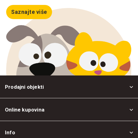
Saznajte više
Prodajni objekti
Online kupovina
Opšti uslovi
Info
Politika privatnosti