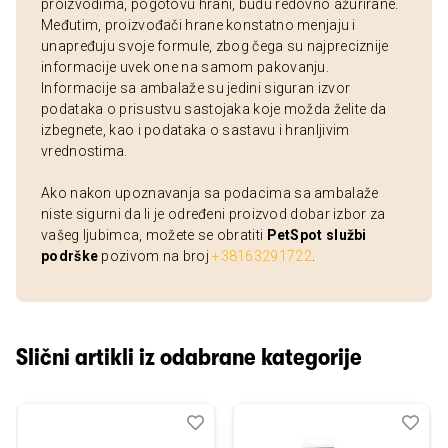
proizvodima, pogotovu hrani, budu redovno ažurirane.
Međutim, proizvođači hrane konstatno menjaju i
unapređuju svoje formule, zbog čega su najpreciznije
informacije uvek one na samom pakovanju.
Informacije sa ambalaže su jedini siguran izvor
podataka o prisustvu sastojaka koje možda želite da
izbegnete, kao i podataka o sastavu i hranljivim
vrednostima.
Ako nakon upoznavanja sa podacima sa ambalaže
niste sigurni da li je određeni proizvod dobar izbor za
vašeg ljubimca, možete se obratiti
PetSpot službi
podrške
pozivom na broj
+38163291722
.
Slični artikli iz odabrane kategorije
Dodaj
Uporedi
Dod
Upo
u
u