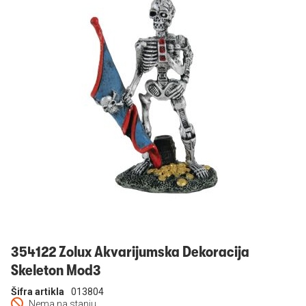
Prijavi se
354122 Zolux Akvarijumska Dekoracija
Skeleton Mod3
Šifra artikla
013804
Nema na stanju