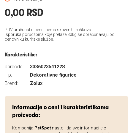
0,00 RSD
PDV uračunat u cenu, nema skrivenih troškova.
Isporuka porudžbina koje prelaze 30kg se obračunavaju po
cenovniku kurirske službe.
Karakteristike:
barcode:
3336023541228
Tip:
Dekorativne figurice
Brend:
Zolux
Informacije o ceni i karakteristikama
proizvoda:
Kompanija
PetSpot
nastoji da sve informacije o