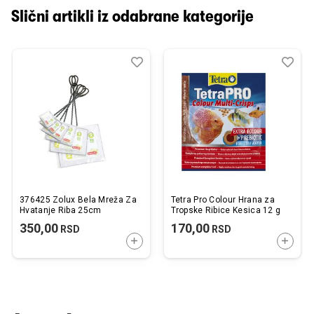
Slični artikli iz odabrane kategorije
Dodaj
Uporedi
Dod
Upo
u
u
listu
listu
želja
želj
376425 Zolux Bela Mreža Za
Tetra Pro Colour Hrana za
Hvatanje Riba 25cm
Tropske Ribice Kesica 12 g
350,00
170,00
RSD
RSD
DODAJTE U KORPU
DODAJ