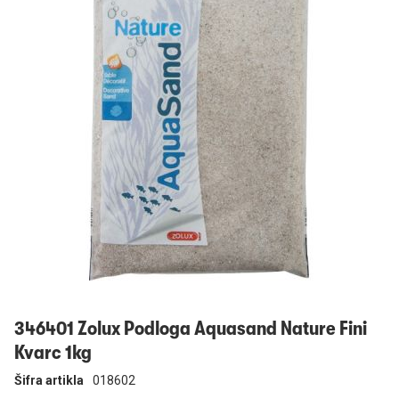
Prijavi se
346401 Zolux Podloga Aquasand Nature Fini
Kvarc 1kg
Šifra artikla
018602