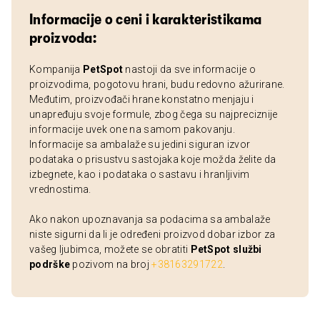
Informacije o ceni i karakteristikama
proizvoda:
Kompanija
PetSpot
nastoji da sve informacije o
proizvodima, pogotovu hrani, budu redovno ažurirane.
Međutim, proizvođači hrane konstatno menjaju i
unapređuju svoje formule, zbog čega su najpreciznije
informacije uvek one na samom pakovanju.
Informacije sa ambalaže su jedini siguran izvor
podataka o prisustvu sastojaka koje možda želite da
izbegnete, kao i podataka o sastavu i hranljivim
vrednostima.
Ako nakon upoznavanja sa podacima sa ambalaže
niste sigurni da li je određeni proizvod dobar izbor za
vašeg ljubimca, možete se obratiti
PetSpot službi
podrške
pozivom na broj
+38163291722
.