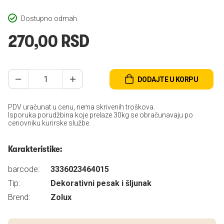
Dostupno odmah
270,00 RSD
DODAJTE U KORPU
PDV uračunat u cenu, nema skrivenih troškova.
Isporuka porudžbina koje prelaze 30kg se obračunavaju po
cenovniku kurirske službe.
Karakteristike:
barcode:
3336023464015
Tip:
Dekorativni pesak i šljunak
Brend:
Zolux