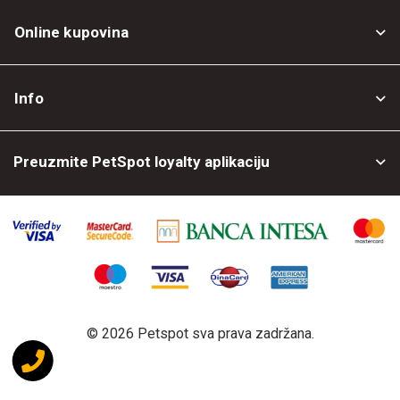
Online kupovina
Opšti uslovi
Info
Politika privatnosti
O nama
Povrat robe
Preuzmite PetSpot loyalty aplikaciju
Prodajni objekti
Posao kod nas
©
2026 Petspot sva prava zadržana.