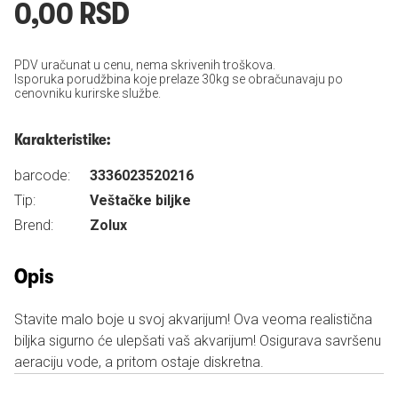
0,00 RSD
PDV uračunat u cenu, nema skrivenih troškova.
Isporuka porudžbina koje prelaze 30kg se obračunavaju po
cenovniku kurirske službe.
Karakteristike:
barcode:
3336023520216
Tip:
Veštačke biljke
Brend:
Zolux
Opis
Stavite malo boje u svoj akvarijum! Ova veoma realistična
biljka sigurno će ulepšati vaš akvarijum! Osigurava savršenu
aeraciju vode, a pritom ostaje diskretna.