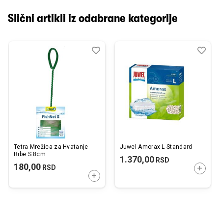
Slični artikli iz odabrane kategorije
Dodaj
Uporedi
Dod
Upo
u
u
listu
listu
želja
želj
Tetra Mrežica za Hvatanje
Juwel Amorax L Standard
Ribe S 8cm
1.370,00
RSD
180,00
RSD
DODAJ
DODAJTE U KORPU