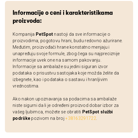
Informacije o ceni i karakteristikama
proizvoda:
Kompanija
PetSpot
nastoji da sve informacije o
proizvodima, pogotovu hrani, budu redovno ažurirane.
Međutim, proizvođači hrane konstatno menjaju i
unapređuju svoje formule, zbog čega su najpreciznije
informacije uvek one na samom pakovanju.
Informacije sa ambalaže su jedini siguran izvor
podataka o prisustvu sastojaka koje možda želite da
izbegnete, kao i podataka o sastavu i hranljivim
vrednostima.
Ako nakon upoznavanja sa podacima sa ambalaže
niste sigurni da li je određeni proizvod dobar izbor za
vašeg ljubimca, možete se obratiti
PetSpot službi
podrške
pozivom na broj
+38163291722
.