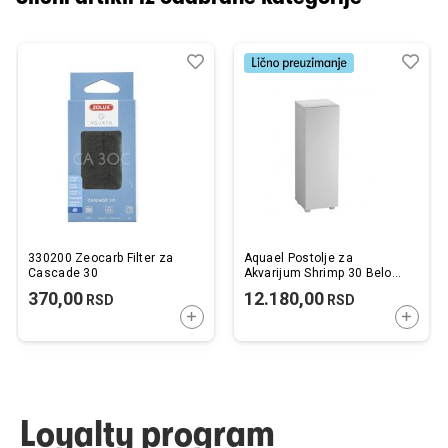
Dodaj
Uporedi
Dod
Upo
u
u
listu
listu
želja
želj
330200 Zeocarb Filter za
Aquael Postolje za
Cascade 30
Akvarijum Shrimp 30 Belo
29x29x90cm
370,00
12.180,00
RSD
RSD
DODAJTE U KORPU
DODAJ
Loyalty program