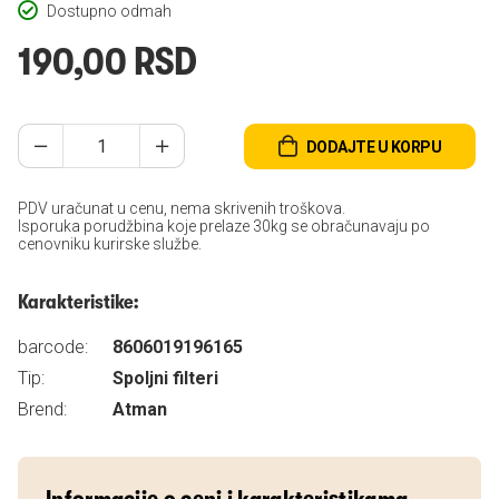
Dostupno odmah
190,00 RSD
DODAJTE U KORPU
PDV uračunat u cenu, nema skrivenih troškova.
Isporuka porudžbina koje prelaze 30kg se obračunavaju po
cenovniku kurirske službe.
Karakteristike:
barcode:
8606019196165
Tip:
Spoljni filteri
Brend:
Atman