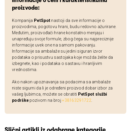
Informacije o ceni i karakteristikama
proizvoda:
Kompanija
PetSpot
nastoji da sve informacije o
proizvodima, pogotovu hrani, budu redovno ažurirane.
Međutim, proizvođači hrane konstatno menjaju i
unapređuju svoje formule, zbog čega su najpreciznije
informacije uvek one na samom pakovanju.
Informacije sa ambalaže su jedini siguran izvor
podataka o prisustvu sastojaka koje možda želite da
izbegnete, kao i podataka o sastavu i hranljivim
vrednostima.
Ako nakon upoznavanja sa podacima sa ambalaže
niste sigurni da li je određeni proizvod dobar izbor za
vašeg ljubimca, možete se obratiti
PetSpot službi
podrške
pozivom na broj
+38163291722
.
Slični artikli iz odabrane kategorije