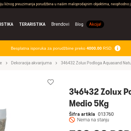
ciju ličnog preuzimanja porudžbina u našim maloprodajnim objektima, neophodno je
Brendovi
ISTIKA
TERARISTIKA
Blog
Akcija!
Besplatna isporuka za porudžbine preko
4000.00
RSD.
e
Dekoracija akvarijuma
346432 Zolux Podloga Aquasand Natu
Lista
želja
346432 Zolux P
Medio 5Kg
Šifra artikla
013760
Nema na stanju