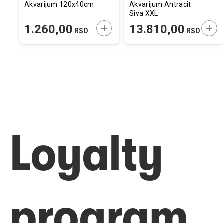
Akvarijum 120x40cm
Akvarijum Antracit
Siva XXL
30x30x35cm
ODAJTE U KORPU
DODAJTE U KORPU
DOD
1.260,00
13.810,00
RSD
RSD
Loyalty
program