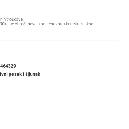
D
nih troškova.
 30kg se obračunavaju po cenovniku kurirske službe.
3464329
vni pesak i šljunak