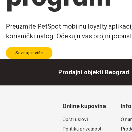
Preuzmite PetSpot mobilnu loyalty aplikaciju
korisnički nalog. Očekuju vas brojni popust
Saznajte više
Prodajni objekti Beograd
Online kupovina
Info
Opšti uslovi
O na
Politika privatnosti
Proda