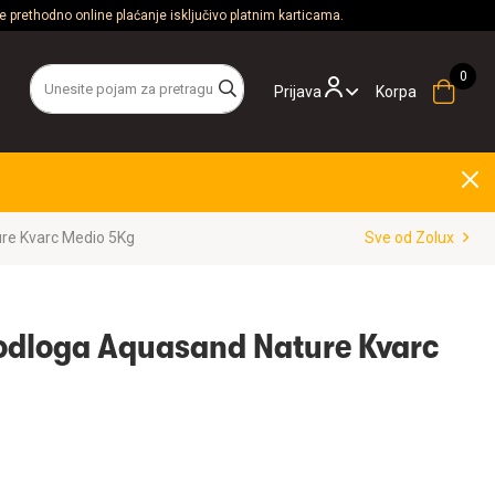
 prethodno online plaćanje isključivo platnim karticama.
Prijava
Korpa
re Kvarc Medio 5Kg
Sve od Zolux
odloga Aquasand Nature Kvarc