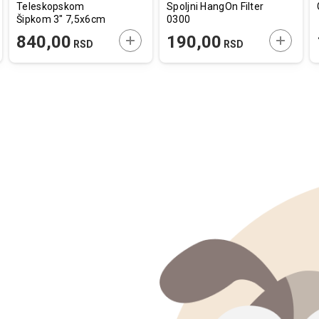
Teleskopskom
Spoljni HangOn Filter
Šipkom 3" 7,5x6cm
0300
AJTE U KORPU
DODAJTE U KORPU
DODAJT
840,00
190,00
RSD
RSD