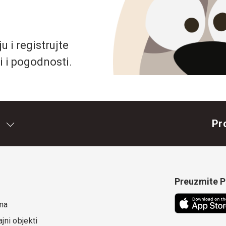
 i registrujte
i i pogodnosti.
Pr
Preuzmite Pe
ma
jni objekti