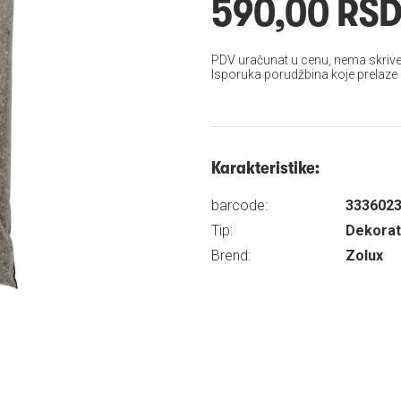
590,00 RS
PDV uračunat u cenu, nema skrive
Isporuka porudžbina koje prelaze
Karakteristike:
barcode:
333602
Tip:
Dekorati
Brend:
Zolux