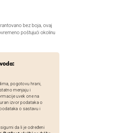
arantovano bez boja, ovaj
tovremeno poštujući okolinu
zvoda:
dima, pogotovu hrani,
statno menjaju i
ormacije uvek one na
uran izvor podataka o
 podataka o sastavu i
gurni da li je određeni