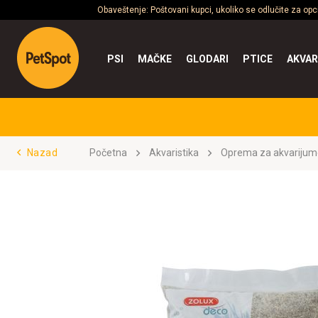
Obaveštenje: Poštovani kupci, ukoliko se odlučite za op
PSI
MAČKE
GLODARI
PTICE
AKVAR
Nazad
Početna
Akvaristika
Oprema za akvarijum