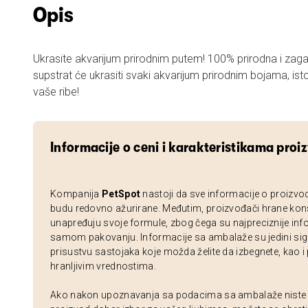
Opis
Ukrasite akvarijum prirodnim putem! 100% prirodna i zag
supstrat će ukrasiti svaki akvarijum prirodnim bojama, is
vaše ribe!
Informacije o ceni i karakteristikama proi
Kompanija
PetSpot
nastoji da sve informacije o proizvo
budu redovno ažurirane. Međutim, proizvođači hrane kon
unapređuju svoje formule, zbog čega su najpreciznije inf
samom pakovanju. Informacije sa ambalaže su jedini sig
prisustvu sastojaka koje možda želite da izbegnete, kao i
hranljivim vrednostima.
Ako nakon upoznavanja sa podacima sa ambalaže niste si