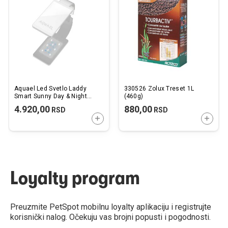
listu
listu
želja
želj
Aquael Led Svetlo Laddy
330526 Zolux Treset 1L
Smart Sunny Day & Night
(460g)
Belo 4,8W
4.920,00
880,00
RSD
RSD
DODAJTE U KORPU
DODAJ
Loyalty program
Preuzmite PetSpot mobilnu loyalty aplikaciju i registrujte
korisnički nalog. Očekuju vas brojni popusti i pogodnosti.