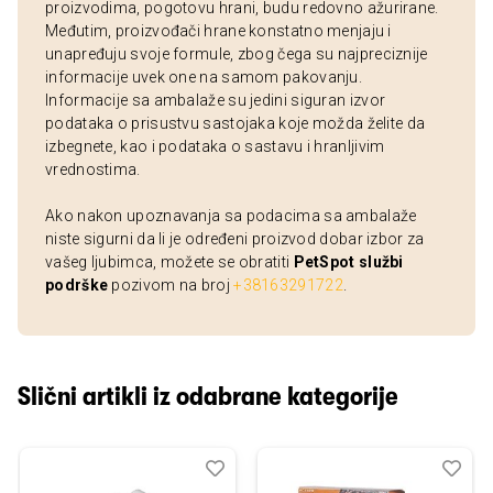
proizvodima, pogotovu hrani, budu redovno ažurirane.
Međutim, proizvođači hrane konstatno menjaju i
unapređuju svoje formule, zbog čega su najpreciznije
informacije uvek one na samom pakovanju.
Informacije sa ambalaže su jedini siguran izvor
podataka o prisustvu sastojaka koje možda želite da
izbegnete, kao i podataka o sastavu i hranljivim
vrednostima.
Ako nakon upoznavanja sa podacima sa ambalaže
niste sigurni da li je određeni proizvod dobar izbor za
vašeg ljubimca, možete se obratiti
PetSpot službi
podrške
pozivom na broj
+38163291722
.
Slični artikli iz odabrane kategorije
Dodaj
Uporedi
Dod
Upo
u
u