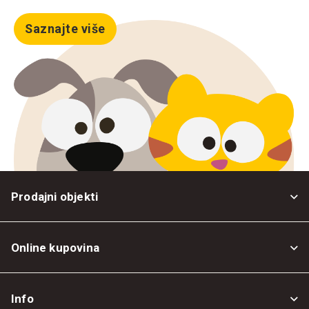
Saznajte više
Prodajni objekti
Online kupovina
Opšti uslovi
Info
Politika privatnosti