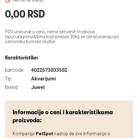
Nema na stanju
0,00 RSD
PDV uračunat u cenu, nema skrivenih troškova.
Isporuka porudžbina koje prelaze 30kg se obračunavaju po
cenovniku kurirske službe.
Karakteristike:
barcode:
4022573033502
Tip:
Akvarijumi
Brend:
Juwel
Informacije o ceni i karakteristikama
proizvoda:
Kompanija
PetSpot
nastoji da sve informacije o