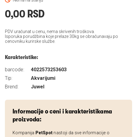
Nema na stanju
0,00 RSD
PDV uračunat u cenu, nema skrivenih troškova.
Isporuka porudžbina koje prelaze 30kg se obračunavaju po
cenovniku kurirske službe.
Karakteristike:
barcode:
4022573253603
Tip:
Akvarijumi
Brend:
Juwel
Informacije o ceni i karakteristikama
proizvoda:
Kompanija
PetSpot
nastoji da sve informacije o