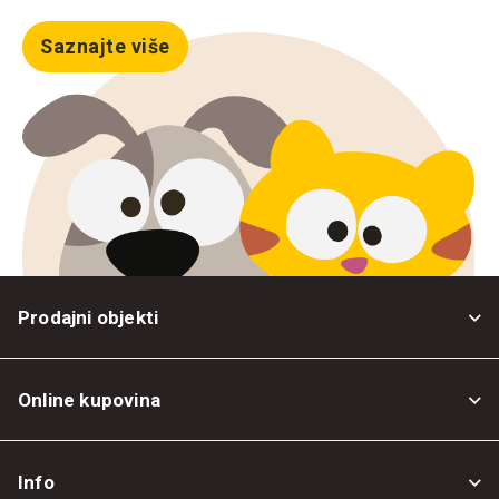
Saznajte više
Prodajni objekti
Online kupovina
Opšti uslovi
Info
Politika privatnosti