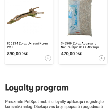
listu
listu
želja
želj
855234 Zolux Ukrasni Koren
346509 Zolux Aquasand
PM3
Nature Šljunak za Akvarijum
Krupni Žuti 1kg
890,00
470,00
RSD
RSD
DODAJTE U KORPU
DODAJ
Loyalty program
Preuzmite PetSpot mobilnu loyalty aplikaciju i registrujte
korisnički nalog. Očekuju vas brojni popusti i pogodnosti.