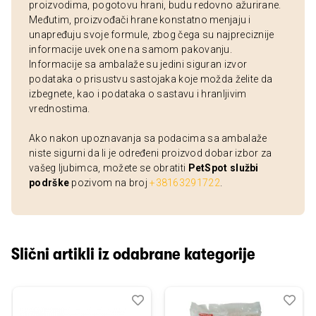
proizvodima, pogotovu hrani, budu redovno ažurirane.
Međutim, proizvođači hrane konstatno menjaju i
unapređuju svoje formule, zbog čega su najpreciznije
informacije uvek one na samom pakovanju.
Informacije sa ambalaže su jedini siguran izvor
podataka o prisustvu sastojaka koje možda želite da
izbegnete, kao i podataka o sastavu i hranljivim
vrednostima.
Ako nakon upoznavanja sa podacima sa ambalaže
niste sigurni da li je određeni proizvod dobar izbor za
vašeg ljubimca, možete se obratiti
PetSpot službi
podrške
pozivom na broj
+38163291722
.
Slični artikli iz odabrane kategorije
Dodaj
Uporedi
Dod
Upo
u
u