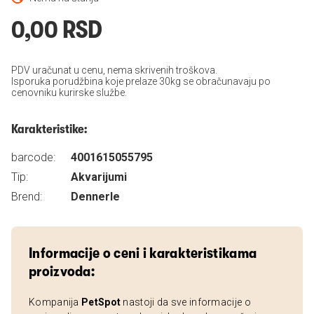
0,00 RSD
PDV uračunat u cenu, nema skrivenih troškova.
Isporuka porudžbina koje prelaze 30kg se obračunavaju po
cenovniku kurirske službe.
Karakteristike:
barcode:
4001615055795
Tip:
Akvarijumi
Brend:
Dennerle
Informacije o ceni i karakteristikama
proizvoda:
Kompanija
PetSpot
nastoji da sve informacije o