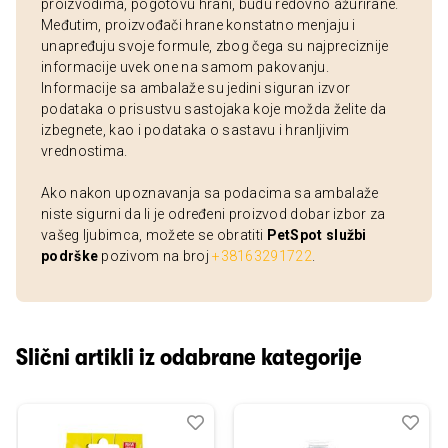
proizvodima, pogotovu hrani, budu redovno ažurirane.
Međutim, proizvođači hrane konstatno menjaju i
unapređuju svoje formule, zbog čega su najpreciznije
informacije uvek one na samom pakovanju.
Informacije sa ambalaže su jedini siguran izvor
podataka o prisustvu sastojaka koje možda želite da
izbegnete, kao i podataka o sastavu i hranljivim
vrednostima.
Ako nakon upoznavanja sa podacima sa ambalaže
niste sigurni da li je određeni proizvod dobar izbor za
vašeg ljubimca, možete se obratiti
PetSpot službi
podrške
pozivom na broj
+38163291722
.
Slični artikli iz odabrane kategorije
Dodaj
Uporedi
Dod
Upo
u
u