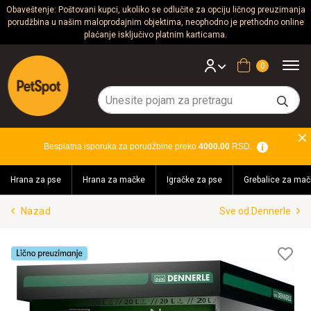
Obaveštenje: Poštovani kupci, ukoliko se odlučite za opciju ličnog preuzimanja
porudžbina u našim maloprodajnim objektima, neophodno je prethodno online
Psi
plaćanje isključivo platnim karticama.
Mačke
Korpa
Glodari
Ptice
Besplatna isporuka za porudžbine preko
4000.00
RSD.
Akvaristika
Hrana za pse
Hrana za mačke
Igračke za pse
Grebalice za mač
Teraristika
Nazad
Sve od Dennerle
Brendovi
Blog
Lis
želj
Akcija!