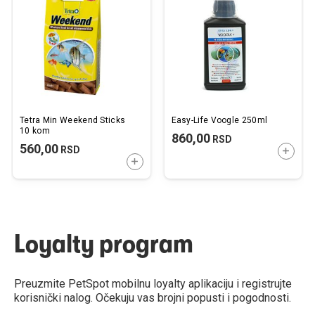
listu
listu
želja
želj
Tetra Min Weekend Sticks
Easy-Life Voogle 250ml
10 kom
860,00
RSD
560,00
RSD
DODAJ
DODAJTE U KORPU
Loyalty program
Preuzmite PetSpot mobilnu loyalty aplikaciju i registrujte
korisnički nalog. Očekuju vas brojni popusti i pogodnosti.