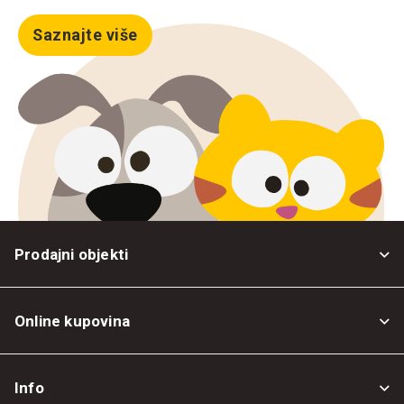
Saznajte više
Prodajni objekti
Online kupovina
Opšti uslovi
Info
Politika privatnosti