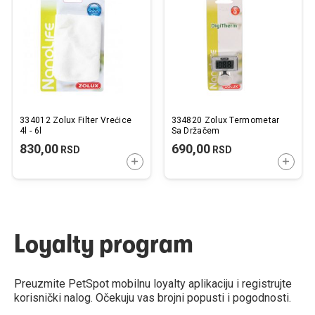
listu
listu
želja
želj
334012 Zolux Filter Vrećice
334820 Zolux Termometar
4l - 6l
Sa Držačem
830,00
690,00
RSD
RSD
DODAJTE U KORPU
DODAJ
Loyalty program
Preuzmite PetSpot mobilnu loyalty aplikaciju i registrujte
korisnički nalog. Očekuju vas brojni popusti i pogodnosti.