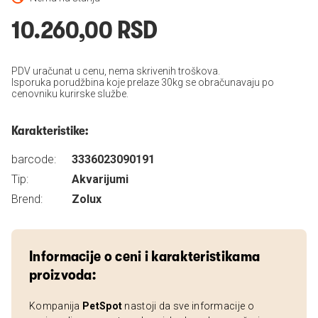
10.260,00 RSD
PDV uračunat u cenu, nema skrivenih troškova.
Isporuka porudžbina koje prelaze 30kg se obračunavaju po
cenovniku kurirske službe.
Karakteristike:
barcode:
3336023090191
Tip:
Akvarijumi
Brend:
Zolux
Informacije o ceni i karakteristikama
proizvoda:
Kompanija
PetSpot
nastoji da sve informacije o