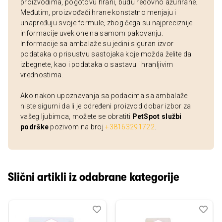
proizvodima, pogotovu hrani, budu redovno ažurirane.
Međutim, proizvođači hrane konstatno menjaju i
unapređuju svoje formule, zbog čega su najpreciznije
informacije uvek one na samom pakovanju.
Informacije sa ambalaže su jedini siguran izvor
podataka o prisustvu sastojaka koje možda želite da
izbegnete, kao i podataka o sastavu i hranljivim
vrednostima.
Ako nakon upoznavanja sa podacima sa ambalaže
niste sigurni da li je određeni proizvod dobar izbor za
vašeg ljubimca, možete se obratiti
PetSpot službi
podrške
pozivom na broj
+38163291722
.
Slični artikli iz odabrane kategorije
Dodaj
Uporedi
Dod
Upo
u
u