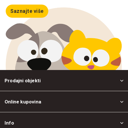
Saznajte više
Prodajni objekti
Online kupovina
Opšti uslovi
Info
Politika privatnosti