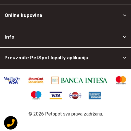
Online kupovina
Opšti uslovi
Info
Politika privatnosti
O nama
Povrat robe
Preuzmite PetSpot loyalty aplikaciju
Prodajni objekti
Posao kod nas
©
2026 Petspot sva prava zadržana.