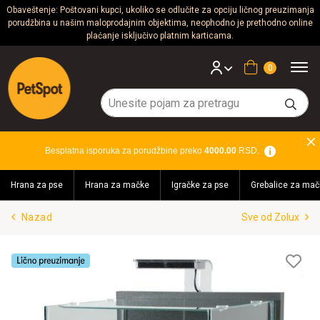
Obaveštenje: Poštovani kupci, ukoliko se odlučite za opciju ličnog preuzimanja
porudžbina u našim maloprodajnim objektima, neophodno je prethodno online
Psi
plaćanje isključivo platnim karticama.
Mačke
Korpa
Glodari
Ptice
Besplatna isporuka za porudžbine preko
4000.00
RSD.
Akvaristika
Hrana za pse
Hrana za mačke
Igračke za pse
Grebalice za mač
Teraristika
Nazad
Sve od Zolux
Brendovi
Blog
Lis
želj
Akcija!