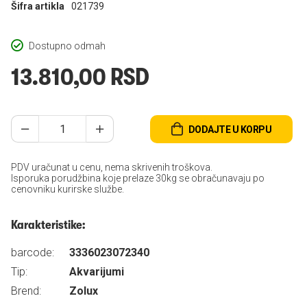
Šifra artikla
021739
Dostupno odmah
13.810,00 RSD
DODAJTE U KORPU
PDV uračunat u cenu, nema skrivenih troškova.
Isporuka porudžbina koje prelaze 30kg se obračunavaju po
cenovniku kurirske službe.
Karakteristike:
barcode:
3336023072340
Tip:
Akvarijumi
Brend:
Zolux