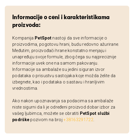
Informacije o ceni i karakteristikama
proizvoda:
Kompanija
PetSpot
nastoji da sve informacije o
proizvodima, pogotovu hrani, budu redovno ažurirane.
Međutim, proizvođači hrane konstatno menjaju i
unapređuju svoje formule, zbog čega su najpreciznije
informacije uvek one na samom pakovanju.
Informacije sa ambalaže su jedini siguran izvor
podataka o prisustvu sastojaka koje možda želite da
izbegnete, kao i podataka o sastavu i hranljivim
vrednostima.
Ako nakon upoznavanja sa podacima sa ambalaže
niste sigurni da li je određeni proizvod dobar izbor za
vašeg ljubimca, možete se obratiti
PetSpot službi
podrške
pozivom na broj
+38163291722
.