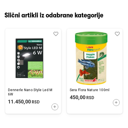
Slični artikli iz odabrane kategorije
Dodaj
Uporedi
Dod
Upo
u
u
listu
listu
želja
želj
Dennerle Nano Style Led M
Sera Flora Nature 100ml
6W
450,00
RSD
11.450,00
RSD
DODAJ
DODAJTE U KORPU