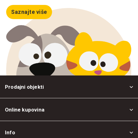
Saznajte više
Prodajni objekti
Online kupovina
Opšti uslovi
Info
Politika privatnosti