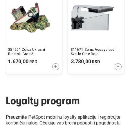
listu
listu
želja
želj
354251 Zolux Ukrasni
311671 Zolux Aquaya Led
Ribarski Brodić
Svetlo Crne Boje
1.670,00
3.780,00
RSD
RSD
DODAJTE U KORPU
DODAJ
Loyalty program
Preuzmite PetSpot mobilnu loyalty aplikaciju i registrujte
korisnički nalog. Očekuju vas brojni popusti i pogodnosti.