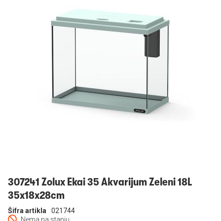
Prijavi se
307241 Zolux Ekai 35 Akvarijum Zeleni 18L
35x18x28cm
Šifra artikla
021744
Nema na stanju