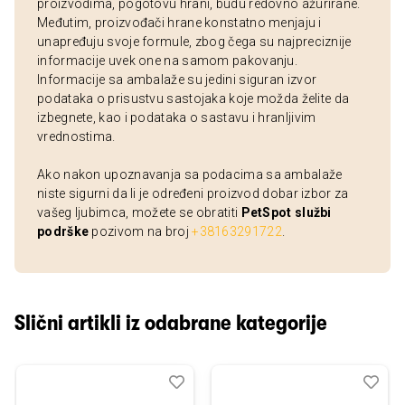
proizvodima, pogotovu hrani, budu redovno ažurirane.
Međutim, proizvođači hrane konstatno menjaju i
unapređuju svoje formule, zbog čega su najpreciznije
informacije uvek one na samom pakovanju.
Informacije sa ambalaže su jedini siguran izvor
podataka o prisustvu sastojaka koje možda želite da
izbegnete, kao i podataka o sastavu i hranljivim
vrednostima.
Ako nakon upoznavanja sa podacima sa ambalaže
niste sigurni da li je određeni proizvod dobar izbor za
vašeg ljubimca, možete se obratiti
PetSpot službi
podrške
pozivom na broj
+38163291722
.
Slični artikli iz odabrane kategorije
Dodaj
Uporedi
Dod
Upo
u
u