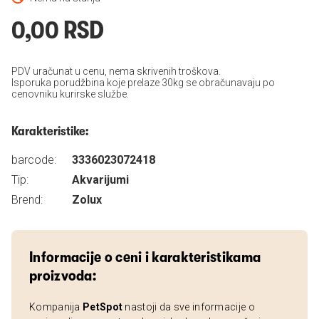
0,00 RSD
PDV uračunat u cenu, nema skrivenih troškova.
Isporuka porudžbina koje prelaze 30kg se obračunavaju po
cenovniku kurirske službe.
Karakteristike:
barcode:
3336023072418
Tip:
Akvarijumi
Brend:
Zolux
Informacije o ceni i karakteristikama
proizvoda:
Kompanija
PetSpot
nastoji da sve informacije o