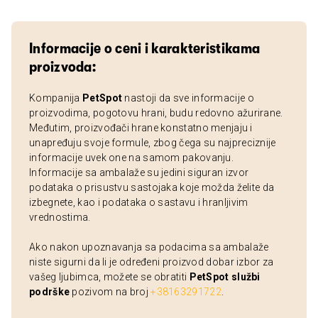
Informacije o ceni i karakteristikama
proizvoda:
Kompanija
PetSpot
nastoji da sve informacije o
proizvodima, pogotovu hrani, budu redovno ažurirane.
Međutim, proizvođači hrane konstatno menjaju i
unapređuju svoje formule, zbog čega su najpreciznije
informacije uvek one na samom pakovanju.
Informacije sa ambalaže su jedini siguran izvor
podataka o prisustvu sastojaka koje možda želite da
izbegnete, kao i podataka o sastavu i hranljivim
vrednostima.
Ako nakon upoznavanja sa podacima sa ambalaže
niste sigurni da li je određeni proizvod dobar izbor za
vašeg ljubimca, možete se obratiti
PetSpot službi
podrške
pozivom na broj
+38163291722
.