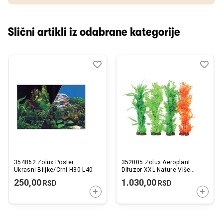
Slični artikli iz odabrane kategorije
Dodaj
Uporedi
Dod
Upo
u
u
listu
listu
želja
želj
354862 Zolux Poster
352005 Zolux Aeroplant
Ukrasni Biljke/Crni H30 L40
Difuzor XXL Nature Više
Vrsta
250,00
1.030,00
RSD
RSD
DODAJTE U KORPU
DODAJ