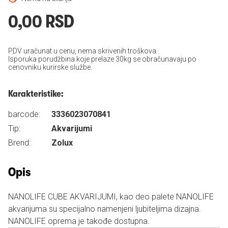
0,00 RSD
PDV uračunat u cenu, nema skrivenih troškova.
Isporuka porudžbina koje prelaze 30kg se obračunavaju po
cenovniku kurirske službe.
Karakteristike:
barcode:
3336023070841
Tip:
Akvarijumi
Brend:
Zolux
Opis
NANOLIFE CUBE AKVARIJUMI, kao deo palete NANOLIFE
akvarijuma su specijalno namenjeni ljubiteljima dizajna.
NANOLIFE oprema je takođe dostupna.