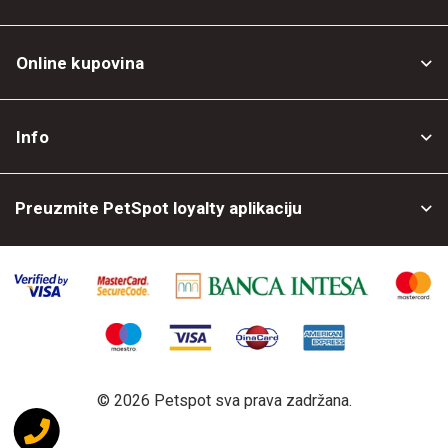
Online kupovina
Opšti uslovi
Info
Politika privatnosti
O nama
Povrat robe
Preuzmite PetSpot loyalty aplikaciju
Prodajni objekti
Posao kod nas
©
2026 Petspot sva prava zadržana.