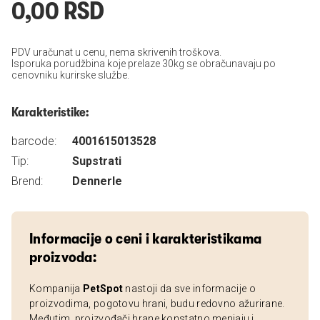
0,00 RSD
PDV uračunat u cenu, nema skrivenih troškova.
Isporuka porudžbina koje prelaze 30kg se obračunavaju po
cenovniku kurirske službe.
Karakteristike:
barcode:
4001615013528
Tip:
Supstrati
Brend:
Dennerle
Informacije o ceni i karakteristikama
proizvoda:
Kompanija
PetSpot
nastoji da sve informacije o
proizvodima, pogotovu hrani, budu redovno ažurirane.
Međutim, proizvođači hrane konstatno menjaju i