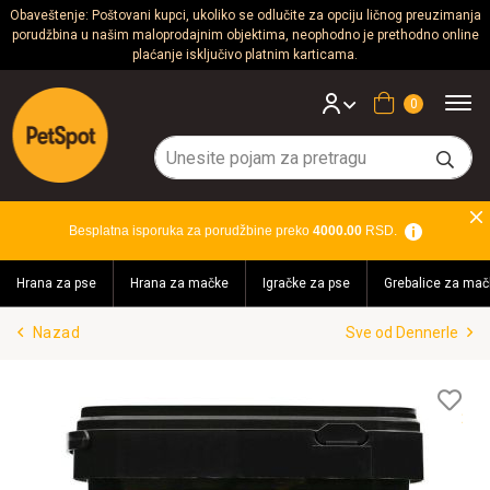
Obaveštenje: Poštovani kupci, ukoliko se odlučite za opciju ličnog preuzimanja
porudžbina u našim maloprodajnim objektima, neophodno je prethodno online
Psi
plaćanje isključivo platnim karticama.
Mačke
Korpa
Glodari
Ptice
Besplatna isporuka za porudžbine preko
4000.00
RSD.
Akvaristika
Hrana za pse
Hrana za mačke
Igračke za pse
Grebalice za mač
Teraristika
Nazad
Sve od Dennerle
Brendovi
Blog
Lis
želj
Akcija!