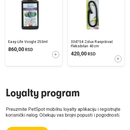
želja
želj
Easy-Life Voogle 250ml
334754 Zolux Raspršivač
Fleksibilan 40cm
860,00
RSD
420,00
RSD
DODAJTE U KORPU
DODAJ
Loyalty program
Preuzmite PetSpot mobilnu loyalty aplikaciju i registrujte
korisnički nalog. Očekuju vas brojni popusti i pogodnosti.