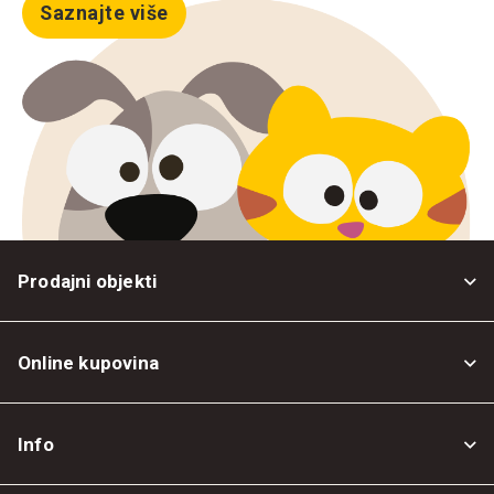
Saznajte više
Prodajni objekti
Online kupovina
Opšti uslovi
Info
Politika privatnosti