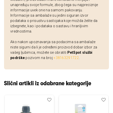
unapređuju svoje formule, zbog čega su najpreciznije
informacije uvek one na samom pakovanju.
Informacije sa ambalaže su jedini siguran izvor
podataka o prisustvu sastojaka koje možda želite da
izbegnete, kao i podataka o sastavu i hranljivim
vrednostima.
Ako nakon upoznavanja sa podacima sa ambalaže
niste sigurni da li je određeni proizvod dobar izbor za
vašeg ljubimca, možete se obratiti
PetSpot službi
podrške
pozivom na broj
+38163291722
.
Slični artikli iz odabrane kategorije
Dodaj
Uporedi
Dod
Upo
u
u
listu
listu