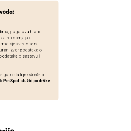
zvoda:
dima, pogotovu hrani,
statno menjaju i
ormacije uvek one na
uran izvor podataka o
 podataka o sastavu i
gurni da li je određeni
ti
PetSpot službi podrške