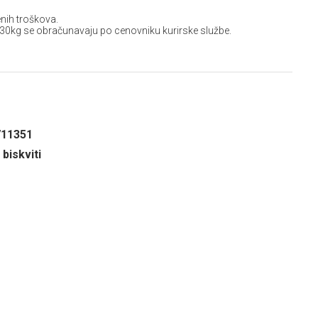
nih troškova.
 30kg se obračunavaju po cenovniku kurirske službe.
711351
 biskviti