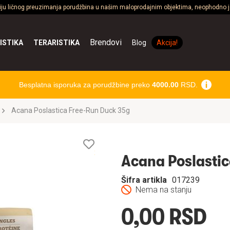
ciju ličnog preuzimanja porudžbina u našim maloprodajnim objektima, neophodno je
Brendovi
ISTIKA
TERARISTIKA
Blog
Akcija!
Besplatna isporuka za porudžbine preko
4000.00
RSD.
Acana Poslastica Free-Run Duck 35g
Lista
želja
Acana Poslasti
Šifra artikla
017239
Nema na stanju
0,00 RSD