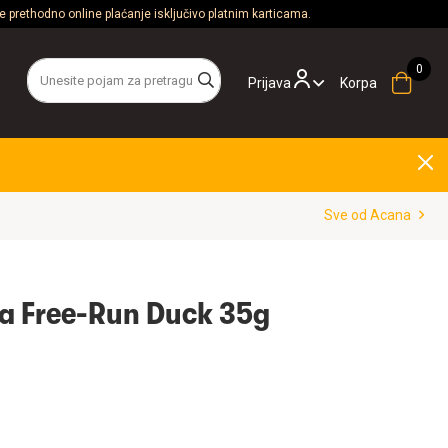
 prethodno online plaćanje isključivo platnim karticama.
Prijava
Korpa
Sve od Acana
ca Free-Run Duck 35g