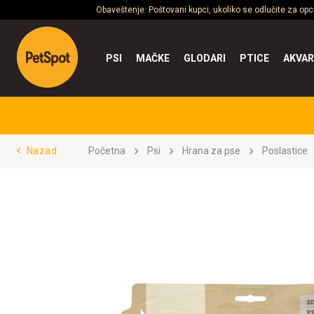
Obaveštenje: Poštovani kupci, ukoliko se odlučite za op
PSI
MAČKE
GLODARI
PTICE
AKVAR
Nazad
Početna
Psi
Hrana za pse
Poslastice