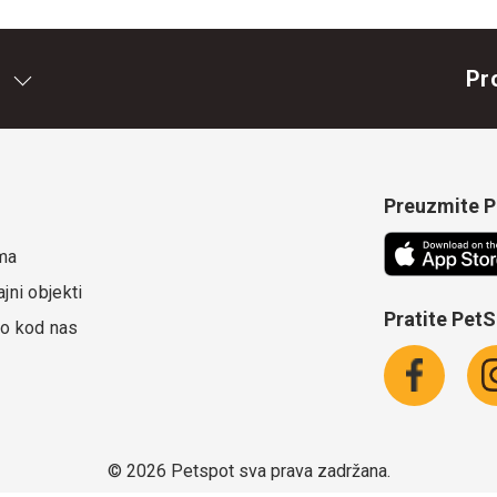
Pr
Preuzmite Pe
ma
jni objekti
Pratite Pet
o kod nas
©
2026 Petspot sva prava zadržana.