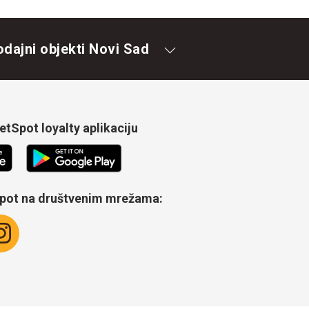
odajni objekti Novi Sad
tSpot loyalty aplikaciju
Spot na društvenim mrežama: