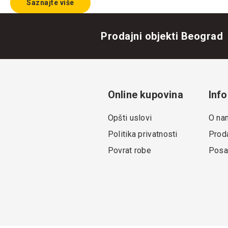
Saznajte više
Prodajni objekti Beograd
Online kupovina
Info
Opšti uslovi
O na
Politika privatnosti
Proda
Povrat robe
Posa