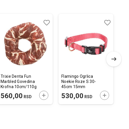
Dodaj
Uporedi
Dodaj
Uporedi
u
u
listu
listu
želja
želja
Trixie Denta Fun
Flamingo Ogrlica
Cal
Marbled Govedina
Noekie Roze S 30-
Cla
Krofna 10cm/110g
45cm 15mm
Pil
 U KORPU
DODAJTE U KORPU
DODAJTE U 
560,00
530,00
7
RSD
RSD