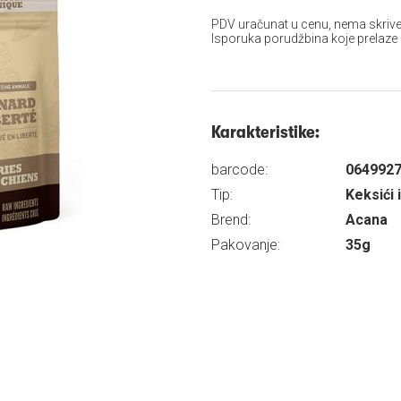
PDV uračunat u cenu, nema skrive
Isporuka porudžbina koje prelaze
Karakteristike:
barcode:
064992
Tip:
Keksići i
Brend:
Acana
Pakovanje:
35g