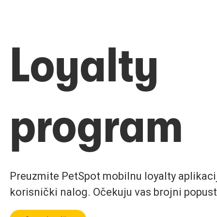
Loyalty
program
Preuzmite PetSpot mobilnu loyalty aplikaciju
korisnički nalog. Očekuju vas brojni popust