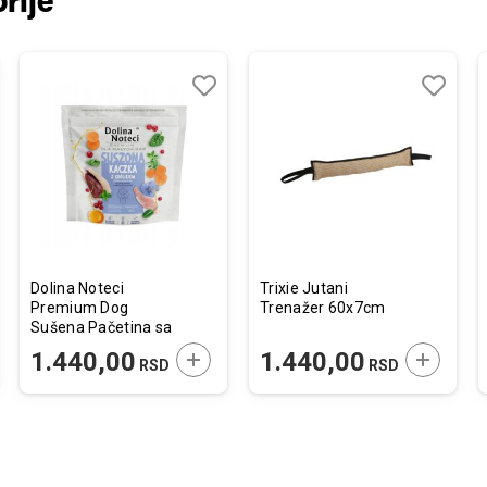
rije
j
edi
Dodaj
Uporedi
Dodaj
Uporedi
u
u
listu
listu
želja
želja
Dolina Noteci
Trixie Jutani
Premium Dog
Trenažer 60x7cm
Sušena Pačetina sa
Zečetinom 1kg
JTE U KORPU
DODAJTE U KORPU
DODAJTE
1.440,00
1.440,00
RSD
RSD