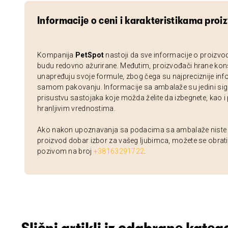
Informacije o ceni i karakteristikama proi
Kompanija
PetSpot
nastoji da sve informacije o proizvo
budu redovno ažurirane. Međutim, proizvođači hrane kon
unapređuju svoje formule, zbog čega su najpreciznije inf
samom pakovanju. Informacije sa ambalaže su jedini sig
prisustvu sastojaka koje možda želite da izbegnete, kao i
hranljivim vrednostima.
Ako nakon upoznavanja sa podacima sa ambalaže niste si
proizvod dobar izbor za vašeg ljubimca, možete se obrati
pozivom na broj
+38163291722
.