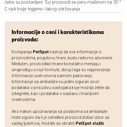
ćebe su postavljeni. Svi proizvodi se peru mašinom na 30 °
C radi bolje higijene i lakog održavanja.
Informacije o ceni i karakteristikama
proizvoda:
Kompanija
PetSpot
nastoji da sve informacije o
proizvodima, pogotovu hrani, budu redovno ažurirane.
Međutim, proizvođači hrane konstatno menjaju i
unapređuju svoje formule, zbog čega su najpreciznije
informacije uvek one na samom pakovanju.
Informacije sa ambalaže su jedini siguran izvor
podataka o prisustvu sastojaka koje možda želite da
izbegnete, kao i podataka o sastavu i hranljivim
vrednostima.
Ako nakon upoznavanja sa podacima sa ambalaže
niste sigurni da li je određeni proizvod dobar izbor za
vašeg ljubimca, možete se obratiti
PetSpot službi