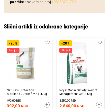
podrške
pozivom na broj
+38163291722
.
Slični artikli iz odabrane kategorije
Dodaj
Uporedi
Dod
Upo
-20%
-20%
u
u
listu
listu
želja
želj
Nature's Protection
Royal Canin Satiety Weight
Sterilised Junior Živina 400g
Management Cat 1,5kg
490,00
RSD
3.550,00
RSD
DODAJTE U KORPU
DODAJ
392,00
2.840,00
RSD
RSD