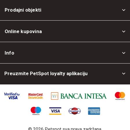
Prodajni objekti
Online kupovina
Opšti uslovi
Info
Politika privatnosti
O nama
Povrat robe
Preuzmite PetSpot loyalty aplikaciju
Prodajni objekti
Posao kod nas
©
2026 Petspot sva prava zadržana.