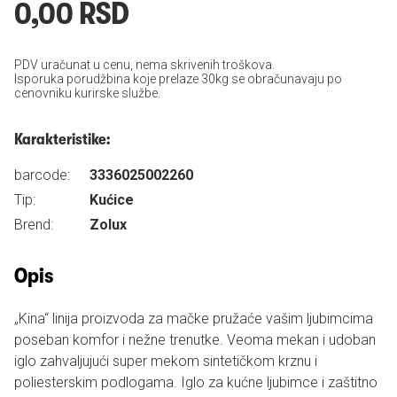
0,00 RSD
PDV uračunat u cenu, nema skrivenih troškova.
Isporuka porudžbina koje prelaze 30kg se obračunavaju po
cenovniku kurirske službe.
Karakteristike:
barcode:
3336025002260
Tip:
Kućice
Brend:
Zolux
Opis
„Kina“ linija proizvoda za mačke pružaće vašim ljubimcima
poseban komfor i nežne trenutke. Veoma mekan i udoban
iglo zahvaljujući super mekom sintetičkom krznu i
poliesterskim podlogama. Iglo za kućne ljubimce i zaštitno