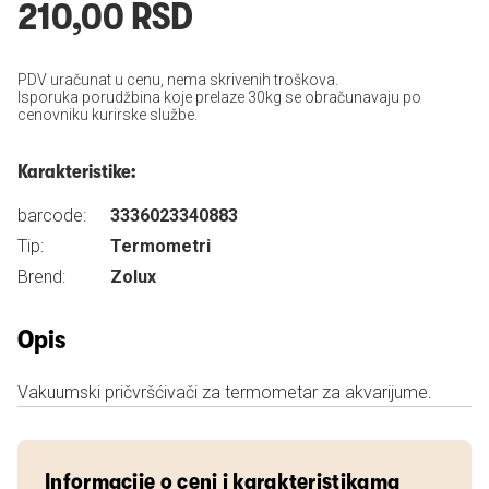
210,00 RSD
PDV uračunat u cenu, nema skrivenih troškova.
Isporuka porudžbina koje prelaze 30kg se obračunavaju po
cenovniku kurirske službe.
Karakteristike:
barcode:
3336023340883
Tip:
Termometri
Brend:
Zolux
Opis
Vakuumski pričvršćivači za termometar za akvarijume.
Informacije o ceni i karakteristikama