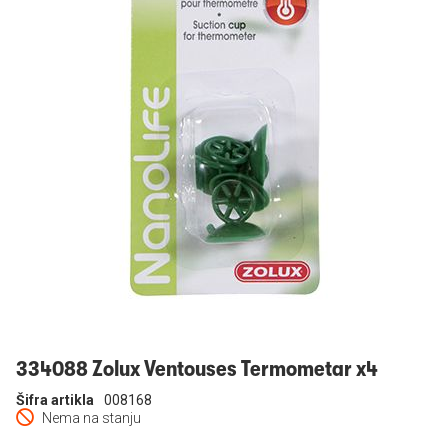
Prijavi se
334088 Zolux Ventouses Termometar x4
Šifra artikla
008168
Nema na stanju