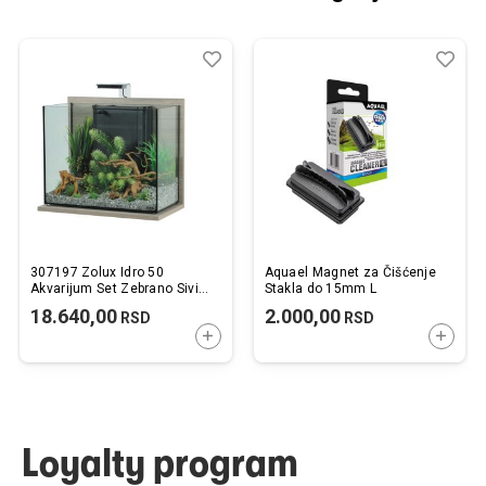
Dodaj
Uporedi
Dod
Upo
u
u
listu
listu
želja
želj
307197 Zolux Idro 50
Aquael Magnet za Čišćenje
Akvarijum Set Zebrano Sivi
Stakla do 15mm L
53x30x51,5cm / 50L
18.640,00
2.000,00
RSD
RSD
DODAJTE U KORPU
DODAJ
Loyalty program