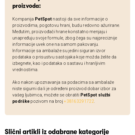
proizvoda:
Kompanija
PetSpot
nastoji da sve informacije o
proizvodima, pogotovu hrani, budu redovno ažurirane.
Međutim, proizvođači hrane konstatno menjaju i
unapređuju svoje formule, zbog čega su najpreciznije
informacije uvek one na samom pakovanju.
Informacije sa ambalaže su jedini siguran izvor
podataka o prisustvu sastojaka koje možda želite da
izbegnete, kao i podataka o sastavu i hranljivim
vrednostima.
Ako nakon upoznavanja sa podacima sa ambalaže
niste sigurni da li je određeni proizvod dobar izbor za
vašeg ljubimca, možete se obratiti
PetSpot službi
podrške
pozivom na broj
+38163291722
.
Slični artikli iz odabrane kategorije