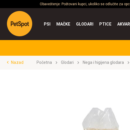
Obaveštenje: Poštovani kupci, ukoliko se odlučite za op
PSI
MAČKE
GLODARI
PTICE
AKVAR
Nazad
Početna
Glodari
Nega i higijena glodara