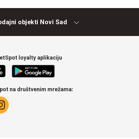
odajni objekti Novi Sad
tSpot loyalty aplikaciju
Spot na društvenim mrežama: