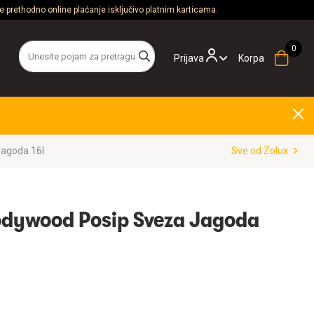
 prethodno online plaćanje isključivo platnim karticama.
Prijava
Korpa
agoda 16l
Sve od Zolux
odywood Posip Sveza Jagoda