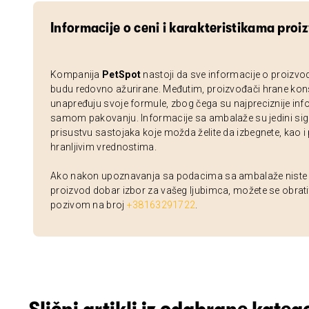
Informacije o ceni i karakteristikama proi
Kompanija
PetSpot
nastoji da sve informacije o proizvo
budu redovno ažurirane. Međutim, proizvođači hrane kon
unapređuju svoje formule, zbog čega su najpreciznije inf
samom pakovanju. Informacije sa ambalaže su jedini sig
prisustvu sastojaka koje možda želite da izbegnete, kao i
hranljivim vrednostima.
Ako nakon upoznavanja sa podacima sa ambalaže niste si
proizvod dobar izbor za vašeg ljubimca, možete se obrati
pozivom na broj
+38163291722
.