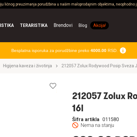
ciju ličnog preuzimanja porudžbina u našim maloprodajnim objektima, neophodno je
Brendovi
ISTIKA
TERARISTIKA
Blog
Akcija!
Besplatna isporuka za porudžbine preko
4000.00
RSD.
Higijena kaveza i životinja
212057 Zolux Rodywood Posip Sveza J
Lista
želja
212057 Zolux R
16l
Šifra artikla
011580
Nema na stanju