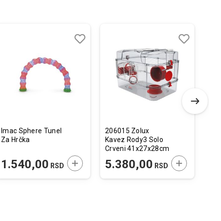
Dodaj
Uporedi
Dodaj
Uporedi
u
u
listu
listu
želja
želja
Imac Sphere Tunel
206015 Zolux
Fla
Za Hrčka
Kavez Rody3 Solo
za 
Crveni 41x27x28cm
Cil
Car
 U KORPU
DODAJTE U KORPU
DODAJTE U 
1.540,00
5.380,00
2
RSD
RSD
7,2