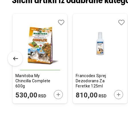
Slični artikli iz odabrane katego
odaj
poredi
Dodaj
Uporedi
Doda
Upor
u
u
istu
listu
listu
elja
želja
želja
Manitoba My
Francodex Sprej
Chincilla Complete
Dezodorans Za
600g
Feretke 125ml
ODAJTE U KORPU
DODAJTE U KORPU
DODA
530,00
810,00
RSD
RSD