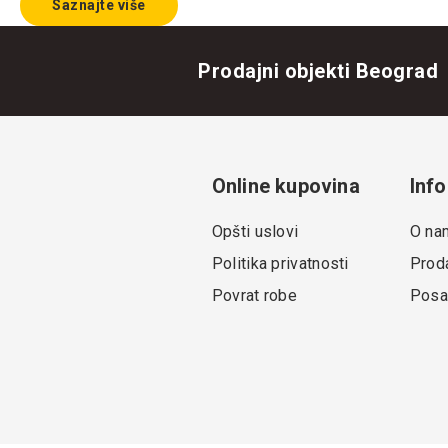
Saznajte više
Prodajni objekti Beograd
Online kupovina
Info
Opšti uslovi
O na
Politika privatnosti
Proda
Povrat robe
Posa