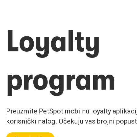
Loyalty
program
Preuzmite PetSpot mobilnu loyalty aplikaciju
korisnički nalog. Očekuju vas brojni popust