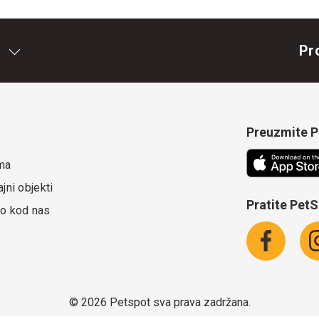
Pr
Preuzmite Pe
ma
jni objekti
Pratite Pet
o kod nas
©
2026 Petspot sva prava zadržana.