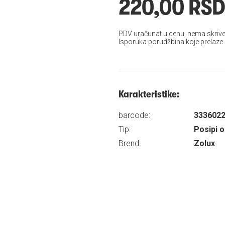
220,00 RS
PDV uračunat u cenu, nema skrive
Isporuka porudžbina koje prelaze
Karakteristike:
barcode:
333602
Tip:
Posipi o
Brend:
Zolux