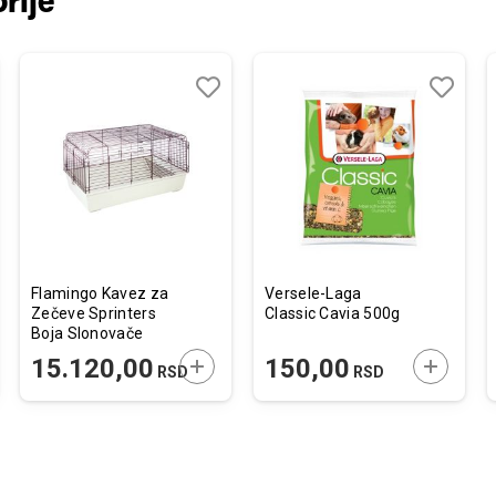
rije
j
edi
Dodaj
Uporedi
Dodaj
Uporedi
u
u
listu
listu
želja
želja
Flamingo Kavez za
Versele-Laga
Zečeve Sprinters
Classic Cavia 500g
Boja Slonovače
120x58x56cm
JTE U KORPU
DODAJTE U KORPU
DODAJTE
15.120,00
150,00
RSD
RSD