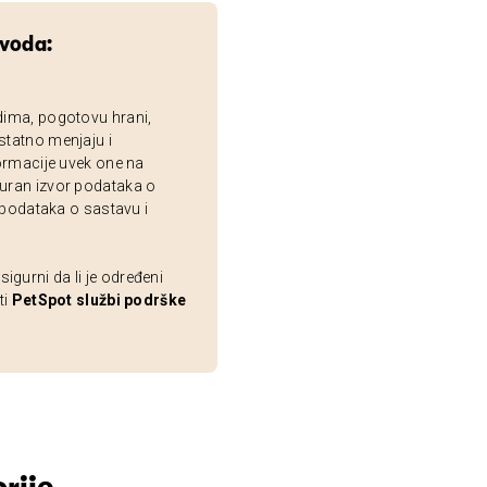
zvoda:
dima, pogotovu hrani,
statno menjaju i
ormacije uvek one na
uran izvor podataka o
 podataka o sastavu i
gurni da li je određeni
ti
PetSpot službi podrške