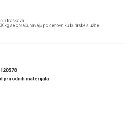
D
nih troškova.
 30kg se obračunavaju po cenovniku kurirske službe.
2120578
d prirodnih materijala