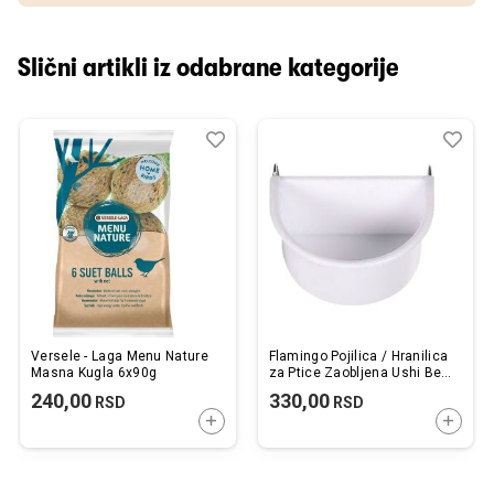
Slični artikli iz odabrane kategorije
Dodaj
Uporedi
Dod
Upo
u
u
listu
listu
želja
želj
Versele - Laga Menu Nature
Flamingo Pojilica / Hranilica
Masna Kugla 6x90g
za Ptice Zaobljena Ushi Bela
11x9,5x5,3cm / 250ml
240,00
330,00
RSD
RSD
DODAJTE U KORPU
DODAJ