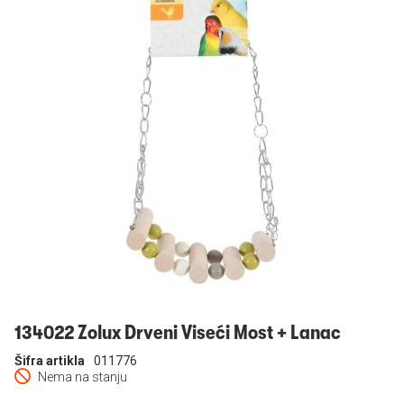
Prijavi se
134022 Zolux Drveni Viseći Most + Lanac
Šifra artikla
011776
Nema na stanju