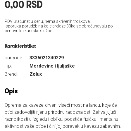
0,00 RSD
PDV uračunat u cenu, nema skrivenih troškova.
Isporuka porudžbina koje prelaze 30kg se obračunavaju po
cenovniku kurirske službe.
Karakteristike:
barcode:
3336021340229
Tip:
Merdevine i ljuljaške
Brend:
Zolux
Opis
Oprema za kaveze-drveni viseći most na lancu, koje će
ptici zadovoljiti njenu prirodnu radoznalost. Zahvaljujući
raznolikosti u izgledu i obliku, podstiče fizičku i mentalnu
aktivnost vaše ptice i čini joj boravak u kavezu zabavnim.