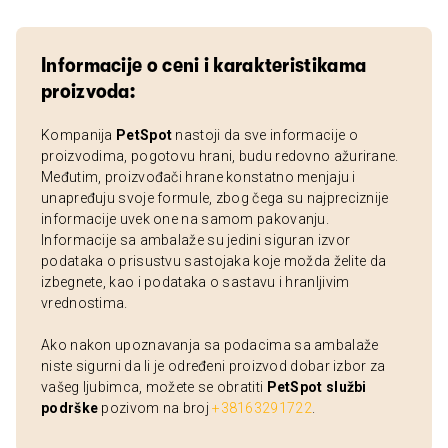
Informacije o ceni i karakteristikama
proizvoda:
Kompanija
PetSpot
nastoji da sve informacije o
proizvodima, pogotovu hrani, budu redovno ažurirane.
Međutim, proizvođači hrane konstatno menjaju i
unapređuju svoje formule, zbog čega su najpreciznije
informacije uvek one na samom pakovanju.
Informacije sa ambalaže su jedini siguran izvor
podataka o prisustvu sastojaka koje možda želite da
izbegnete, kao i podataka o sastavu i hranljivim
vrednostima.
Ako nakon upoznavanja sa podacima sa ambalaže
niste sigurni da li je određeni proizvod dobar izbor za
vašeg ljubimca, možete se obratiti
PetSpot službi
podrške
pozivom na broj
+38163291722
.