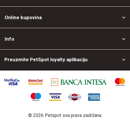
Online kupovina
Opšti uslovi
Info
Politika privatnosti
O nama
Povrat robe
Preuzmite PetSpot loyalty aplikaciju
Prodajni objekti
Posao kod nas
©
2026 Petspot sva prava zadržana.