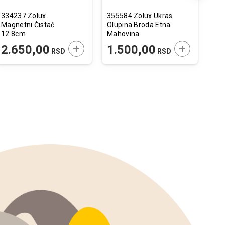
334237 Zolux
355584 Zolux Ukras
352
Magnetni Čistač
Olupina Broda Etna
Aer
12.8cm
Mahovina
XXL
Vrs
 U KORPU
DODAJTE U KORPU
DODAJTE U 
2.650,00
1.500,00
1
RSD
RSD