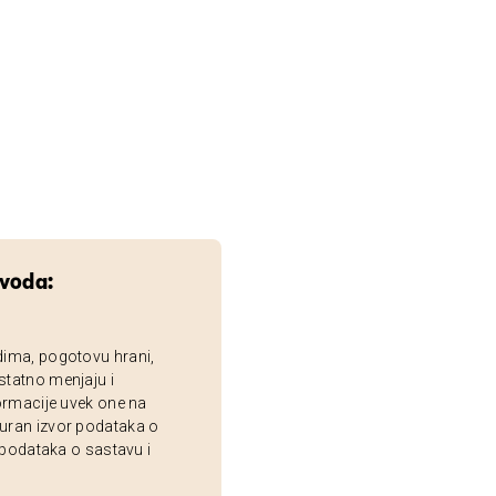
zvoda:
dima, pogotovu hrani,
statno menjaju i
ormacije uvek one na
uran izvor podataka o
 podataka o sastavu i