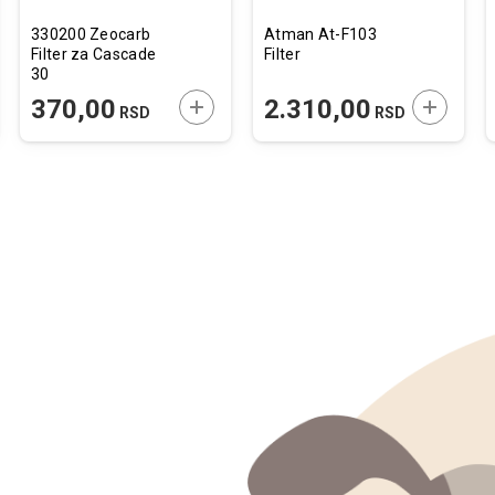
330200 Zeocarb
Atman At-F103
Filter za Cascade
Filter
30
JTE U KORPU
DODAJTE U KORPU
DODAJTE
370,00
2.310,00
RSD
RSD