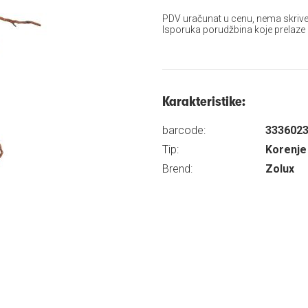
PDV uračunat u cenu, nema skrive
Isporuka porudžbina koje prelaze
Karakteristike:
barcode:
333602
Tip:
Korenje 
Brend:
Zolux