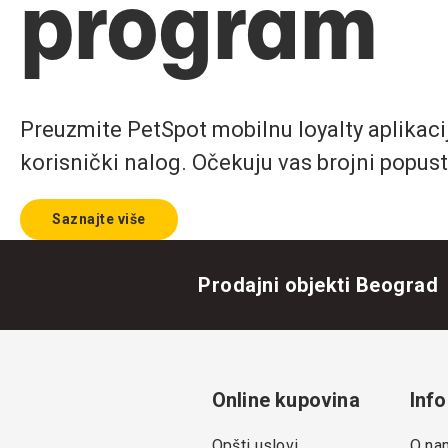
program
Preuzmite PetSpot mobilnu loyalty aplikaciju
korisnički nalog. Očekuju vas brojni popust
Saznajte više
Prodajni objekti Beograd
Online kupovina
Info
Opšti uslovi
O na