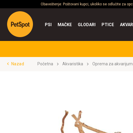
Obaveštenje: Poštovani kupci, ukoliko se odlučite za op
PSI
MAČKE
GLODARI
PTICE
AKVAR
Nazad
Početna
Akvaristika
Oprema za akvarijum