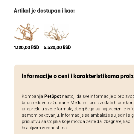
Artikal je dostupan i kao:
1.120,00 RSD
5.520,00 RSD
Informacije o ceni i karakteristikama proi
Kompanija
PetSpot
nastoji da sve informacije o proizvo
budu redovno ažurirane. Međutim, proizvođači hrane kon
unapređuju svoje formule, zbog čega su najpreciznije inf
samom pakovanju. Informacije sa ambalaže su jedini sig
prisustvu sastojaka koje možda želite da izbegnete, kao i
hranljivim vrednostima.