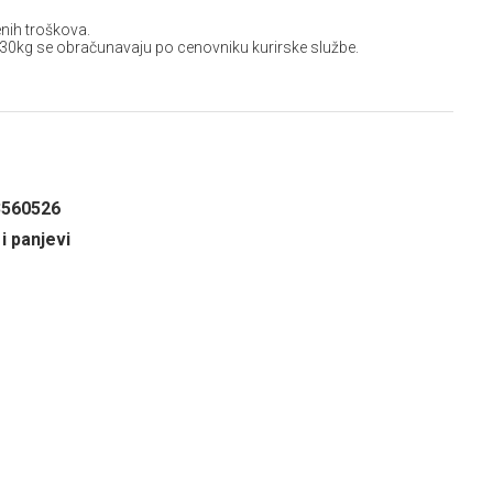
nih troškova.
 30kg se obračunavaju po cenovniku kurirske službe.
3560526
i panjevi