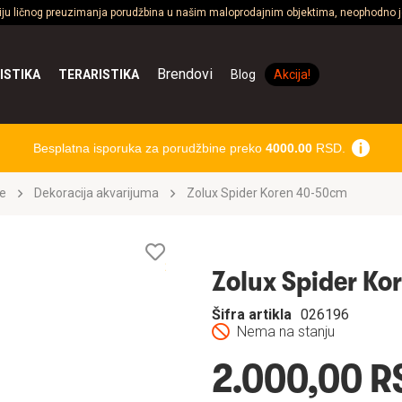
ciju ličnog preuzimanja porudžbina u našim maloprodajnim objektima, neophodno je
Brendovi
ISTIKA
TERARISTIKA
Blog
Akcija!
Besplatna isporuka za porudžbine preko
4000.00
RSD.
e
Dekoracija akvarijuma
Zolux Spider Koren 40-50cm
Lista
želja
Zolux Spider K
Šifra artikla
026196
Nema na stanju
2.000,00 R