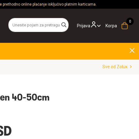
 prethodno online plaćanje isključivo platnim karticama.
Prijava
Korpa
Sve od Zolux
oren 40-50cm
SD