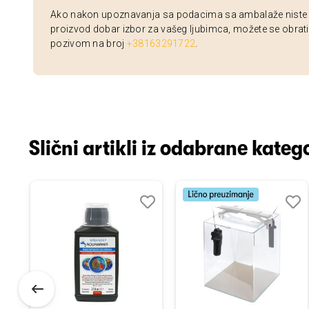
Ako nakon upoznavanja sa podacima sa ambalaže niste si
proizvod dobar izbor za vašeg ljubimca, možete se obrati
pozivom na broj
+38163291722
.
Slični artikli iz odabrane katego
odaj
poredi
Dodaj
Uporedi
Doda
Upor
u
u
istu
listu
listu
elja
želja
želja