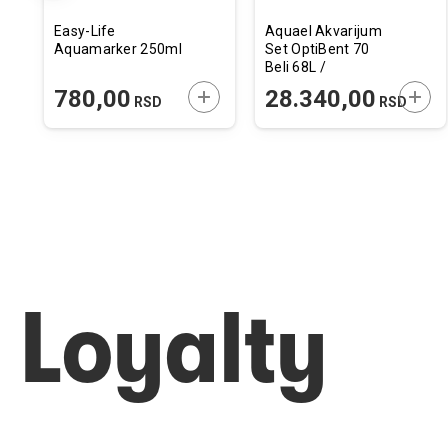
Easy-Life
Aquael Akvarijum
Aquamarker 250ml
Set OptiBent 70
Beli 68L /
39x39x45cm
ODAJTE U KORPU
DODAJTE U KORPU
DODA
780,00
28.340,00
RSD
RSD
Loyalty