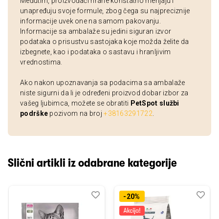
Međutim, proizvođači hrane konstatno menjaju i
unapređuju svoje formule, zbog čega su najpreciznije
informacije uvek one na samom pakovanju.
Informacije sa ambalaže su jedini siguran izvor
podataka o prisustvu sastojaka koje možda želite da
izbegnete, kao i podataka o sastavu i hranljivim
vrednostima.
Ako nakon upoznavanja sa podacima sa ambalaže
niste sigurni da li je određeni proizvod dobar izbor za
vašeg ljubimca, možete se obratiti
PetSpot službi
podrške
pozivom na broj
+38163291722
.
Slični artikli iz odabrane kategorije
Dodaj
Uporedi
Dod
Upo
-20%
u
u
listu
listu