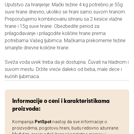
Uputstvo za hranjenje: Mački težine 4 kg potrebno je 55g
suve hrane dnevno, ukoliko se hrani samo suvom hranom.
Preporučujemo kombinovanu ishranu sa 2 kesice vlažne
hrane i 15g suve hrane. Obezbedite period za
prilagođavanje i prilagodite količine hrane prema
potrebama Vašeg ljubimca. Mačkama prekomerne težine
smanjite dnevne količine hrane.
Sveža voda uvek treba da je dostupna. Čuvati na hladnom i
suvom mestu. Držite vreće daleko od beba, male dece i
kućnih ljubimaca.
Informacije o ceni i karakteristikama
proizvoda:
Kompanija
PetSpot
nastoji da sve informacije o
proizvodima, pogotovu hrani, budu redovno ažurirane.