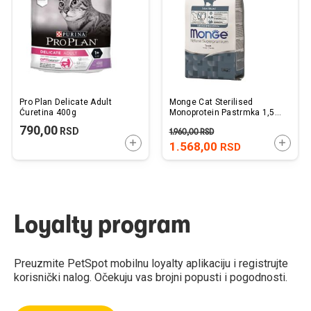
želja
želj
Pro Plan Delicate Adult
Monge Cat Sterilised
Ćuretina 400g
Monoprotein Pastrmka 1,5
kg
790,00
RSD
1.960,00
RSD
DODAJTE U KORPU
DODAJ
1.568,00
RSD
Loyalty program
Preuzmite PetSpot mobilnu loyalty aplikaciju i registrujte
korisnički nalog. Očekuju vas brojni popusti i pogodnosti.