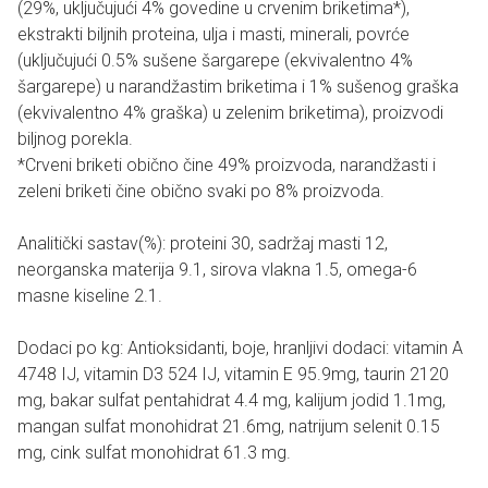
(29%, uključujući 4% govedine u crvenim briketima*),
ekstrakti biljnih proteina, ulja i masti, minerali, povrće
(uključujući 0.5% sušene šargarepe (ekvivalentno 4%
šargarepe) u narandžastim briketima i 1% sušenog graška
(ekvivalentno 4% graška) u zelenim briketima), proizvodi
biljnog porekla.
*Crveni briketi obično čine 49% proizvoda, narandžasti i
zeleni briketi čine obično svaki po 8% proizvoda.
Analitički sastav(%): proteini 30, sadržaj masti 12,
neorganska materija 9.1, sirova vlakna 1.5, omega-6
masne kiseline 2.1.
Dodaci po kg: Antioksidanti, boje, hranljivi dodaci: vitamin A
4748 IJ, vitamin D3 524 IJ, vitamin E 95.9mg, taurin 2120
mg, bakar sulfat pentahidrat 4.4 mg, kalijum jodid 1.1mg,
mangan sulfat monohidrat 21.6mg, natrijum selenit 0.15
mg, cink sulfat monohidrat 61.3 mg.