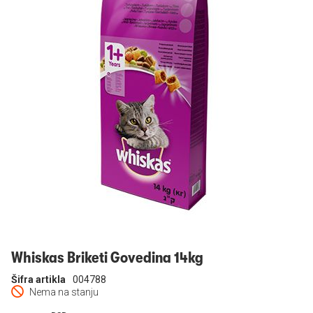
Prijavi se
Whiskas Briketi Govedina 14kg
Šifra artikla
004788
Nema na stanju