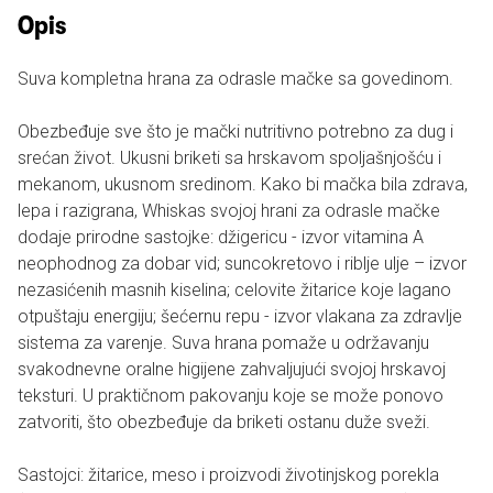
Opis
Suva kompletna hrana za odrasle mačke sa govedinom.
Obezbeđuje sve što je mački nutritivno potrebno za dug i
srećan život. Ukusni briketi sa hrskavom spoljašnjošću i
mekanom, ukusnom sredinom. Kako bi mačka bila zdrava,
lepa i razigrana, Whiskas svojoj hrani za odrasle mačke
dodaje prirodne sastojke: džigericu - izvor vitamina A
neophodnog za dobar vid; suncokretovo i riblje ulje – izvor
nezasićenih masnih kiselina; celovite žitarice koje lagano
otpuštaju energiju; šećernu repu - izvor vlakana za zdravlje
sistema za varenje. Suva hrana pomaže u održavanju
svakodnevne oralne higijene zahvaljujući svojoj hrskavoj
teksturi. U praktičnom pakovanju koje se može ponovo
zatvoriti, što obezbeđuje da briketi ostanu duže sveži.
Sastojci: žitarice, meso i proizvodi životinjskog porekla