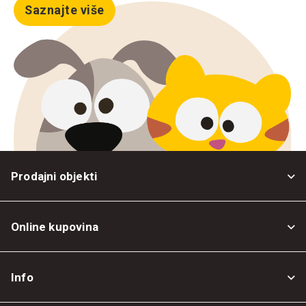
Saznajte više
Prodajni objekti
Online kupovina
Opšti uslovi
Info
Politika privatnosti