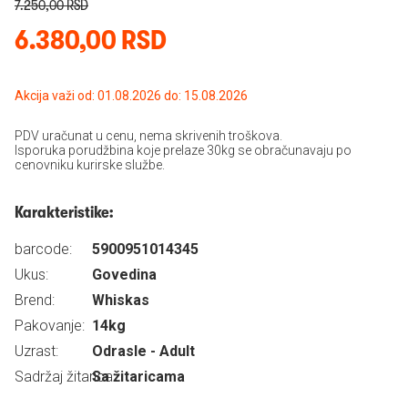
7.250,00 RSD
6.380,00 RSD
Akcija važi od: 01.08.2026 do: 15.08.2026
PDV uračunat u cenu, nema skrivenih troškova.
Isporuka porudžbina koje prelaze 30kg se obračunavaju po
cenovniku kurirske službe.
Karakteristike:
barcode:
5900951014345
Ukus:
Govedina
Brend:
Whiskas
Pakovanje:
14kg
Uzrast:
Odrasle - Adult
Sadržaj žitarica:
Sa žitaricama