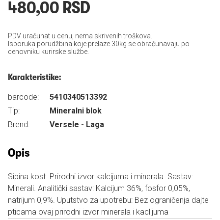
480,00 RSD
PDV uračunat u cenu, nema skrivenih troškova.
Isporuka porudžbina koje prelaze 30kg se obračunavaju po
cenovniku kurirske službe.
Karakteristike:
barcode:
5410340513392
Tip:
Mineralni blok
Brend:
Versele - Laga
Opis
Sipina kost. Prirodni izvor kalcijuma i minerala. Sastav:
Minerali. Analitički sastav: Kalcijum 36%, fosfor 0,05%,
natrijum 0,9%. Uputstvo za upotrebu: Bez ograničenja dajte
pticama ovaj prirodni izvor minerala i kaclijuma