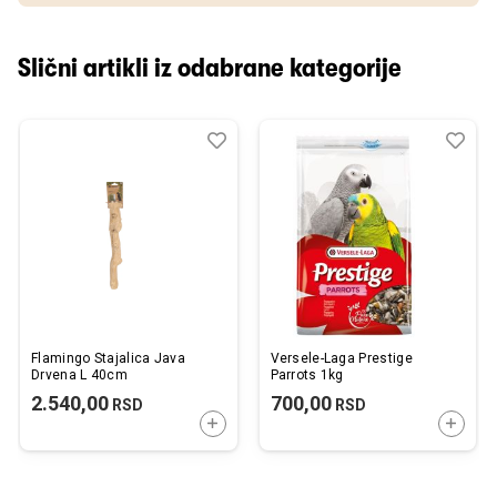
Slični artikli iz odabrane kategorije
Dodaj
Uporedi
Dod
Upo
u
u
listu
listu
želja
želj
Flamingo Stajalica Java
Versele-Laga Prestige
Drvena L 40cm
Parrots 1kg
2.540,00
700,00
RSD
RSD
DODAJTE U KORPU
DODAJ