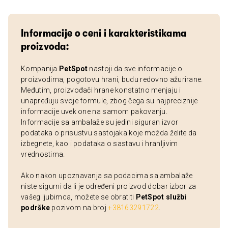
Informacije o ceni i karakteristikama
proizvoda:
Kompanija
PetSpot
nastoji da sve informacije o
proizvodima, pogotovu hrani, budu redovno ažurirane.
Međutim, proizvođači hrane konstatno menjaju i
unapređuju svoje formule, zbog čega su najpreciznije
informacije uvek one na samom pakovanju.
Informacije sa ambalaže su jedini siguran izvor
podataka o prisustvu sastojaka koje možda želite da
izbegnete, kao i podataka o sastavu i hranljivim
vrednostima.
Ako nakon upoznavanja sa podacima sa ambalaže
niste sigurni da li je određeni proizvod dobar izbor za
vašeg ljubimca, možete se obratiti
PetSpot službi
podrške
pozivom na broj
+38163291722
.