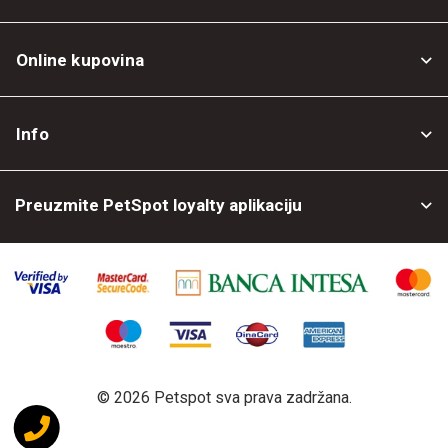
Online kupovina
Opšti uslovi
Info
Politika privatnosti
O nama
Povrat robe
Preuzmite PetSpot loyalty aplikaciju
Prodajni objekti
Posao kod nas
©
2026 Petspot sva prava zadržana.