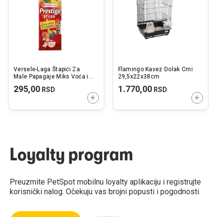
Versele-Laga Štapići Za
Flamingo Kavez Dolak Crni
Male Papagaje Miks Voća i
29,5x22x38cm
Cveća 60g
295,00
1.770,00
RSD
RSD
DODAJTE U KORPU
DODAJ
Loyalty program
Preuzmite PetSpot mobilnu loyalty aplikaciju i registrujte
korisnički nalog. Očekuju vas brojni popusti i pogodnosti.