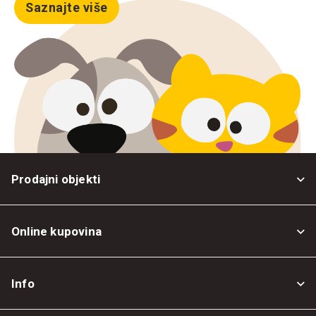
Saznajte više
Prodajni objekti
Online kupovina
Opšti uslovi
Info
Politika privatnosti