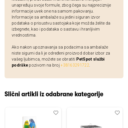
unapređuju svoje formule, zbog čega su najpreciznije
informacije uvek one na samom pakovanju.
Informacije sa ambalaže su jedini siguran izvor
podataka o prisustvu sastojaka koje možda želite da
izbegnete, kao i podataka o sastavu i hranljivim
vrednostima.
Ako nakon upoznavanja sa podacima sa ambalaže
niste sigurni da li je određeni proizvod dobar izbor za
vašeg ljubimca, možete se obratiti
PetSpot službi
podrške
pozivom na broj
+38163291722
.
Slični artikli iz odabrane kategorije
Dodaj
Uporedi
Dod
Upo
u
u
listu
listu
želja
želj