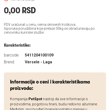
0,00 RSD
PDV uračunat u cenu, nema skrivenih troškova.
Isporuka porudžbina koje prelaze 30kg se obračunavaju po
cenovniku kurirske službe.
Karakteristike:
barcode:
5411204100109
Brend:
Versele - Laga
Informacije o ceni i karakteristikama
proizvoda:
Kompanija
PetSpot
nastoji da sve informacije o
proizvodima, pogotovu hrani, budu redovno ažurirane.
Međutim, proizvođači hrane konstatno menjaju i