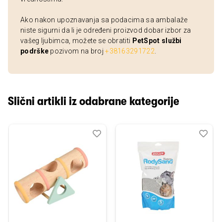
Ako nakon upoznavanja sa podacima sa ambalaže
niste sigurni da li je određeni proizvod dobar izbor za
vašeg ljubimca, možete se obratiti
PetSpot službi
podrške
pozivom na broj
+38163291722
.
Slični artikli iz odabrane kategorije
Dodaj
Uporedi
Dod
Upo
u
u
listu
listu
želja
želj