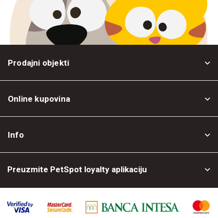
Prodajni objekti
Online kupovina
Opšti uslovi
Info
Politika privatnosti
O nama
Povrat robe
Preuzmite PetSpot loyalty aplikaciju
Prodajni objekti
Posao kod nas