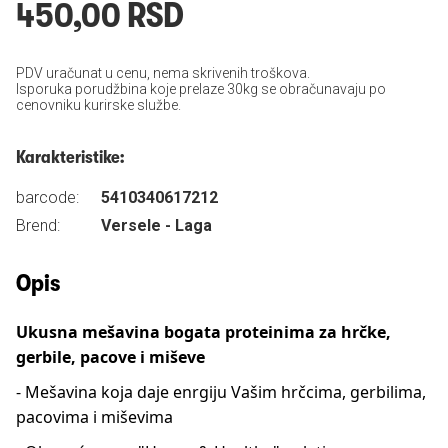
450,00 RSD
PDV uračunat u cenu, nema skrivenih troškova.
Isporuka porudžbina koje prelaze 30kg se obračunavaju po
cenovniku kurirske službe.
Karakteristike:
barcode:
5410340617212
Brend:
Versele - Laga
Opis
Ukusna mešavina bogata proteinima za hrčke,
gerbile, pacove i miševe
- Mešavina koja daje enrgiju Vašim hrčcima, gerbilima,
pacovima i miševima