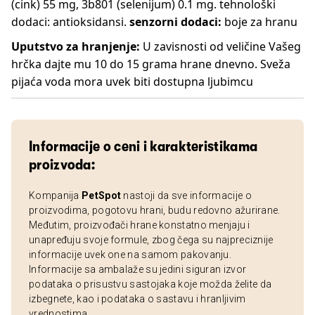
(cink) 55 mg, 3b801 (selenijum) 0.1 mg. tehnološki
dodaci: antioksidansi.
senzorni dodaci:
boje za hranu
Uputstvo za hranjenje:
U zavisnosti od veličine Vašeg
hrčka dajte mu 10 do 15 grama hrane dnevno. Sveža
pijaća voda mora uvek biti dostupna ljubimcu
Informacije o ceni i karakteristikama
proizvoda:
Kompanija
PetSpot
nastoji da sve informacije o
proizvodima, pogotovu hrani, budu redovno ažurirane.
Međutim, proizvođači hrane konstatno menjaju i
unapređuju svoje formule, zbog čega su najpreciznije
informacije uvek one na samom pakovanju.
Informacije sa ambalaže su jedini siguran izvor
podataka o prisustvu sastojaka koje možda želite da
izbegnete, kao i podataka o sastavu i hranljivim
vrednostima.