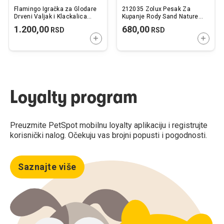
Flamingo Igračka za Glodare
212035 Zolux Pesak Za
Drveni Valjak i Klackalica
Kupanje Rody Sand Nature
16,5x7x9cm
2L
1.200,00
680,00
RSD
RSD
DODAJTE U KORPU
DODAJ
Loyalty program
Preuzmite PetSpot mobilnu loyalty aplikaciju i registrujte
korisnički nalog. Očekuju vas brojni popusti i pogodnosti.
Saznajte više