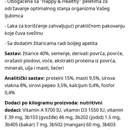
- Obogaćena sa "Happy & Healthy" peletima za
održavanje optimalnog stanja organizma Vašeg
ljubimca
- Laka za korišćenje zahvaljujući praktičnom pakovanju
koje čuva svežinu
- Sa dodatim žitaricama radi boljeg apetita
Sastav:
žitarice 40%, semenje, derivati povrća, povrće,
orašasti plodovi, voće, ekstrakti proteina iz povrća,
minerali, ulja i masti, šećeri
Analitički sastav:
proteini 15%, masti 9,5%, sirova
vlakna 8%, sirovi pepeo 3,5%, kalcijum 0,4%, fosfor
0,4%
Dodaci po kilogramu proizvoda: nutritivni
dodaci:
Vitamin A 9700 IU, vitamin D3 1550 IU, vitamin
E 39 mg, 3b103 (gvožđe) 46 mg, 3b202 (jodid) 1.5 mg,
3b405 (bakar) 7 mg, 3b502 (mangan) 60 mg, 3b603