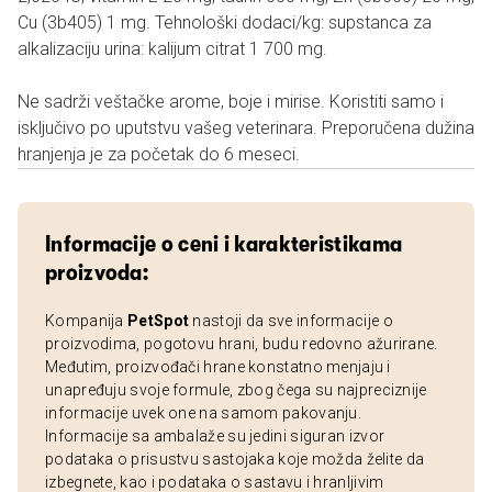
Cu (3b405) 1 mg. Tehnološki dodaci/kg: supstanca za
alkalizaciju urina: kalijum citrat 1 700 mg.
Ne sadrži veštačke arome, boje i mirise. Koristiti samo i
isključivo po uputstvu vašeg veterinara. Preporučena dužina
hranjenja je za početak do 6 meseci.
Informacije o ceni i karakteristikama
proizvoda:
Kompanija
PetSpot
nastoji da sve informacije o
proizvodima, pogotovu hrani, budu redovno ažurirane.
Međutim, proizvođači hrane konstatno menjaju i
unapređuju svoje formule, zbog čega su najpreciznije
informacije uvek one na samom pakovanju.
Informacije sa ambalaže su jedini siguran izvor
podataka o prisustvu sastojaka koje možda želite da
izbegnete, kao i podataka o sastavu i hranljivim