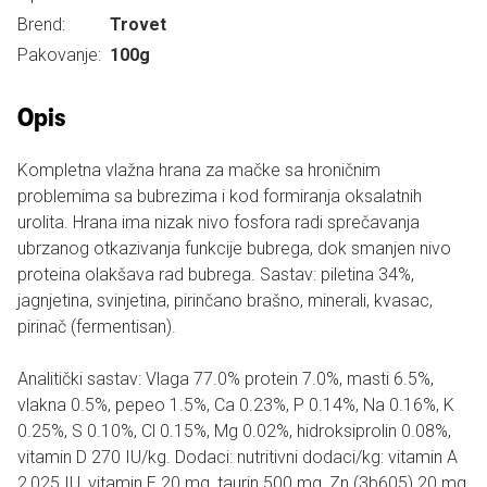
Brend:
Trovet
Pakovanje:
100g
Opis
Kompletna vlažna hrana za mačke sa hroničnim
problemima sa bubrezima i kod formiranja oksalatnih
urolita. Hrana ima nizak nivo fosfora radi sprečavanja
ubrzanog otkazivanja funkcije bubrega, dok smanjen nivo
proteina olakšava rad bubrega. Sastav: piletina 34%,
jagnjetina, svinjetina, pirinčano brašno, minerali, kvasac,
pirinač (fermentisan).
Analitički sastav: Vlaga 77.0% protein 7.0%, masti 6.5%,
vlakna 0.5%, pepeo 1.5%, Ca 0.23%, P 0.14%, Na 0.16%, K
0.25%, S 0.10%, Cl 0.15%, Mg 0.02%, hidroksiprolin 0.08%,
vitamin D 270 IU/kg. Dodaci: nutritivni dodaci/kg: vitamin A
2,025 IU, vitamin E 20 mg, taurin 500 mg, Zn (3b605) 20 mg,