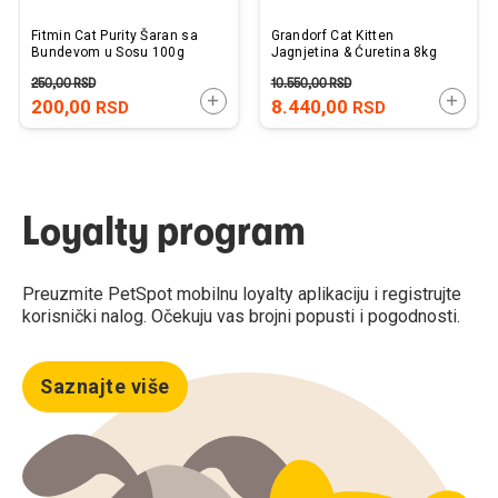
Fitmin Cat Purity Šaran sa
Grandorf Cat Kitten
Bundevom u Sosu 100g
Jagnjetina & Ćuretina 8kg
250,00
RSD
10.550,00
RSD
DODAJTE U KORPU
DODAJ
200,00
8.440,00
RSD
RSD
Loyalty program
Preuzmite PetSpot mobilnu loyalty aplikaciju i registrujte
korisnički nalog. Očekuju vas brojni popusti i pogodnosti.
Saznajte više