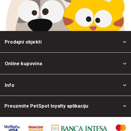
Prodajni objekti
Online kupovina
Opšti uslovi
Info
Politika privatnosti
O nama
Povrat robe
Preuzmite PetSpot loyalty aplikaciju
Prodajni objekti
Posao kod nas