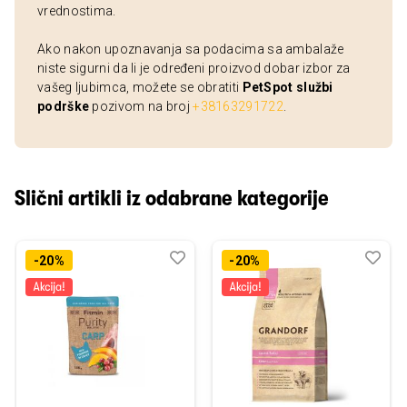
vrednostima.
Ako nakon upoznavanja sa podacima sa ambalaže
niste sigurni da li je određeni proizvod dobar izbor za
vašeg ljubimca, možete se obratiti
PetSpot službi
podrške
pozivom na broj
+38163291722
.
Slični artikli iz odabrane kategorije
Dodaj
Uporedi
Dod
Upo
-20%
-20%
u
u
listu
listu
želja
želj