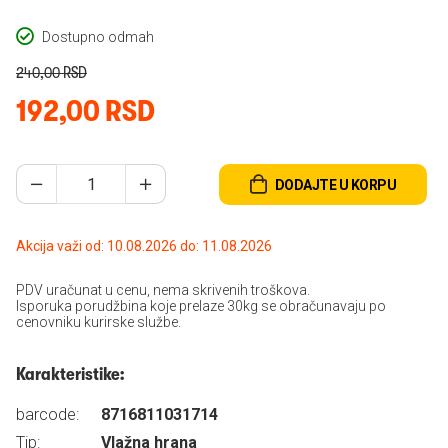
Dostupno odmah
240,00 RSD
192,00 RSD
DODAJTE U KORPU
Akcija važi od: 10.08.2026 do: 11.08.2026
PDV uračunat u cenu, nema skrivenih troškova.
Isporuka porudžbina koje prelaze 30kg se obračunavaju po
cenovniku kurirske službe.
Karakteristike:
barcode:
8716811031714
Tip:
Vlažna hrana