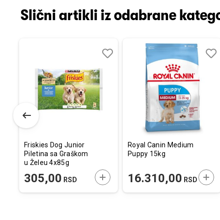
Slični artikli iz odabrane katego
Dodaj
Uporedi
Dodaj
Uporedi
Dod
Upo
u
u
u
listu
listu
listu
želja
želja
želj
Friskies Dog Junior
Royal Canin Medium
Piletina sa Graškom
Puppy 15kg
u Želeu 4x85g
ODAJTE U KORPU
DODAJTE U KORPU
DOD
305,00
16.310,00
RSD
RSD