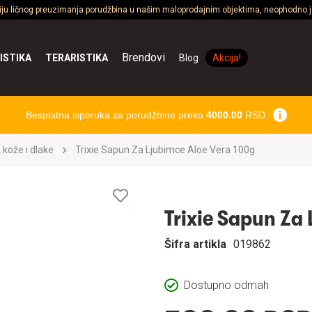
ciju ličnog preuzimanja porudžbina u našim maloprodajnim objektima, neophodno je
Brendovi
ISTIKA
TERARISTIKA
Blog
Akcija!
Besplatna isporuka za porudžbine preko
4000.00
RSD.
 kože i dlake
Trixie Sapun Za Ljubimce Aloe Vera 100g
Lista
želja
Trixie Sapun Za
Šifra artikla
019862
Dostupno odmah