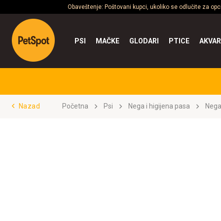
Obaveštenje: Poštovani kupci, ukoliko se odlučite za op
PSI
MAČKE
GLODARI
PTICE
AKVAR
Nazad
Početna
Psi
Nega i higijena pasa
Nega