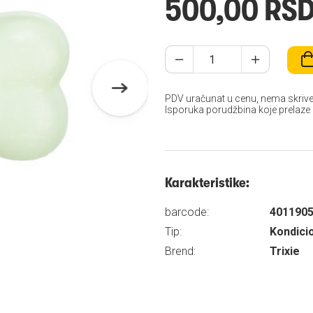
500,00 RS
PDV uračunat u cenu, nema skrive
Isporuka porudžbina koje prelaze
Karakteristike:
barcode:
401190
Tip:
Kondicio
Brend:
Trixie