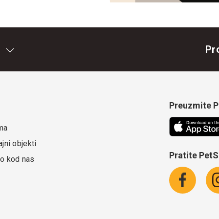
Pr
Preuzmite Pe
ma
jni objekti
Pratite Pet
o kod nas