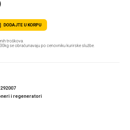
D
DODAJTE U KORPU
nih troškova.
 30kg se obračunavaju po cenovniku kurirske službe.
5292007
neri i regeneratori