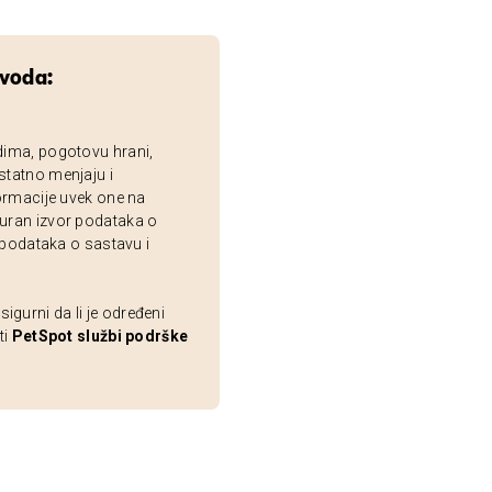
zvoda:
dima, pogotovu hrani,
statno menjaju i
ormacije uvek one na
uran izvor podataka o
 podataka o sastavu i
gurni da li je određeni
ti
PetSpot službi podrške