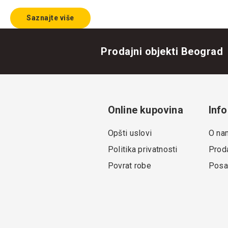
Saznajte više
Prodajni objekti Beograd
Online kupovina
Info
Opšti uslovi
O na
Politika privatnosti
Proda
Povrat robe
Posa