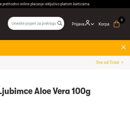
 prethodno online plaćanje isključivo platnim karticama.
Prijava
Korpa
Sve od Trixie
 Ljubimce Aloe Vera 100g