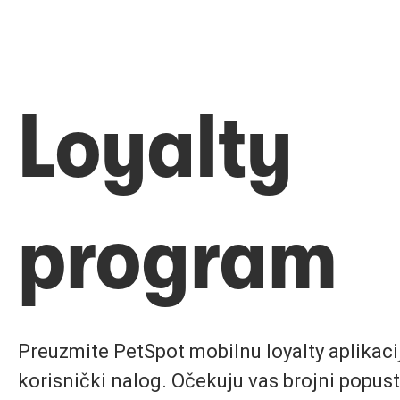
Loyalty
program
Preuzmite PetSpot mobilnu loyalty aplikaciju
korisnički nalog. Očekuju vas brojni popust