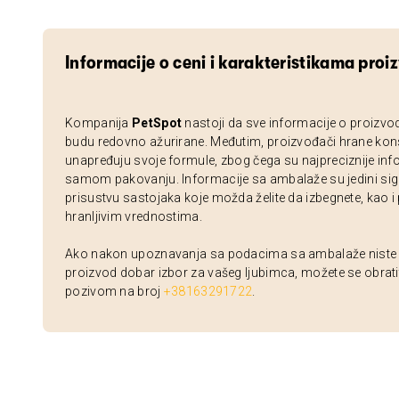
Informacije o ceni i karakteristikama proi
Kompanija
PetSpot
nastoji da sve informacije o proizvo
budu redovno ažurirane. Međutim, proizvođači hrane kon
unapređuju svoje formule, zbog čega su najpreciznije inf
samom pakovanju. Informacije sa ambalaže su jedini sig
prisustvu sastojaka koje možda želite da izbegnete, kao i
hranljivim vrednostima.
Ako nakon upoznavanja sa podacima sa ambalaže niste si
proizvod dobar izbor za vašeg ljubimca, možete se obrati
pozivom na broj
+38163291722
.