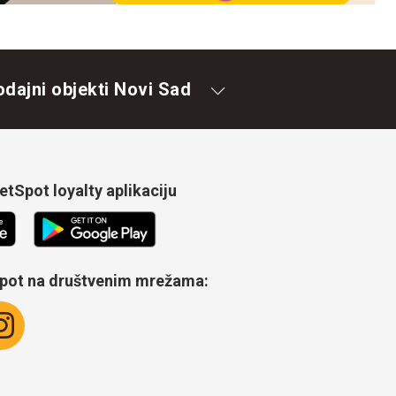
odajni objekti Novi Sad
tSpot loyalty aplikaciju
Spot na društvenim mrežama: