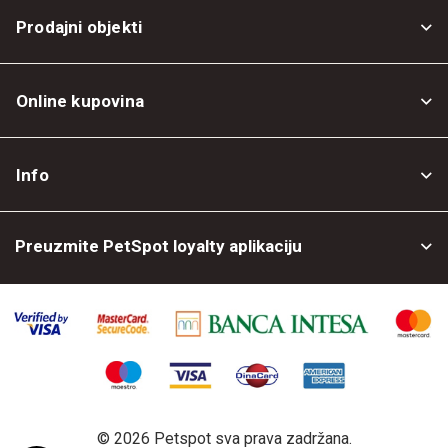
Prodajni objekti
Online kupovina
Opšti uslovi
Info
Politika privatnosti
O nama
Povrat robe
Preuzmite PetSpot loyalty aplikaciju
Prodajni objekti
Posao kod nas
©
2026 Petspot sva prava zadržana.