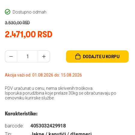
Dostupno odmah
3.530,00 RSD
2.471,00 RSD
DODAJTE U KORPU
Akcija važi od: 01.08.2026 do: 15.08.2026
PDV uračunat u cenu, nema skrivenih troškova.
Isporuka porudžbina koje prelaze 30kg se obračunavaju po
cenovniku kurirske službe.
Karakteristike:
barcode:
4053032429918
Tip:
Jakne / kaputići / džemperi