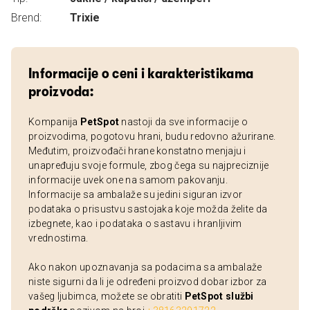
Brend:
Trixie
Informacije o ceni i karakteristikama
proizvoda:
Kompanija
PetSpot
nastoji da sve informacije o
proizvodima, pogotovu hrani, budu redovno ažurirane.
Međutim, proizvođači hrane konstatno menjaju i
unapređuju svoje formule, zbog čega su najpreciznije
informacije uvek one na samom pakovanju.
Informacije sa ambalaže su jedini siguran izvor
podataka o prisustvu sastojaka koje možda želite da
izbegnete, kao i podataka o sastavu i hranljivim
vrednostima.
Ako nakon upoznavanja sa podacima sa ambalaže
niste sigurni da li je određeni proizvod dobar izbor za
vašeg ljubimca, možete se obratiti
PetSpot službi