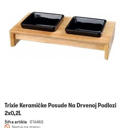
Prijavi se
Trixie Keramičke Posude Na Drvenoj Podlozi
2x0,2L
Šifra artikla
016465
Nema na stanju