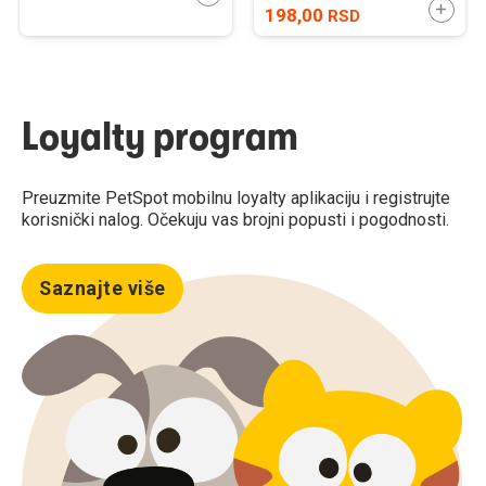
DODAJ
198,00
RSD
Loyalty program
Preuzmite PetSpot mobilnu loyalty aplikaciju i registrujte
korisnički nalog. Očekuju vas brojni popusti i pogodnosti.
Saznajte više