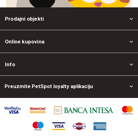
Prodajni objekti
Online kupovina
Opšti uslovi
Info
Politika privatnosti
O nama
Povrat robe
Preuzmite PetSpot loyalty aplikaciju
Prodajni objekti
Posao kod nas