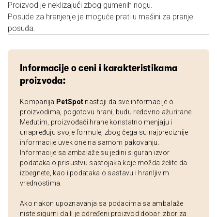
Proizvod je neklizajući zbog gumenih nogu.
Posude za hranjenje je moguće prati u mašini za pranje
posuđa.
Informacije o ceni i karakteristikama
proizvoda:
Kompanija
PetSpot
nastoji da sve informacije o
proizvodima, pogotovu hrani, budu redovno ažurirane.
Međutim, proizvođači hrane konstatno menjaju i
unapređuju svoje formule, zbog čega su najpreciznije
informacije uvek one na samom pakovanju.
Informacije sa ambalaže su jedini siguran izvor
podataka o prisustvu sastojaka koje možda želite da
izbegnete, kao i podataka o sastavu i hranljivim
vrednostima.
Ako nakon upoznavanja sa podacima sa ambalaže
niste sigurni da li je određeni proizvod dobar izbor za