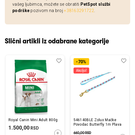
vašeg ljubimca, možete se obratiti
PetSpot službi
podrške
pozivom na broj
+38163291722
.
Slični artikli iz odabrane kategorije
Dodaj
Uporedi
Dod
Upo
-70%
u
u
listu
listu
želja
želj
Royal Canin Mini Adult 800g
546140BLE Zolux Mačke
Povodac Butterfly 1m Plava
1.500,00
RSD
660,00
RSD
DODAJTE U KORPU