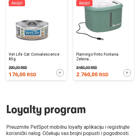
listu
listu
želja
želj
Vet Life Cat Convalescence
Flamingo Finto Fontana
85g
Zelena
14,5x12x14x19x16,5cm /
220,00
RSD
3.450,00
RSD
2,5L
DODAJTE U KORPU
DODAJ
176,00
2.760,00
RSD
RSD
Loyalty program
Preuzmite PetSpot mobilnu loyalty aplikaciju i registrujte
korisnički nalog. Očekuju vas brojni popusti i pogodnosti.