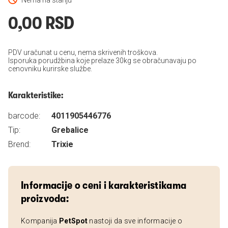
Nema na stanju
0,00 RSD
PDV uračunat u cenu, nema skrivenih troškova.
Isporuka porudžbina koje prelaze 30kg se obračunavaju po
cenovniku kurirske službe.
Karakteristike:
barcode:
4011905446776
Tip:
Grebalice
Brend:
Trixie
Informacije o ceni i karakteristikama
proizvoda:
Kompanija
PetSpot
nastoji da sve informacije o