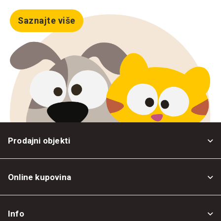
Saznajte više
Prodajni objekti
Online kupovina
Opšti uslovi
Info
Politika privatnosti