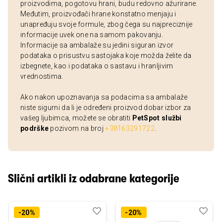
proizvodima, pogotovu hrani, budu redovno ažurirane.
Međutim, proizvođači hrane konstatno menjaju i
unapređuju svoje formule, zbog čega su najpreciznije
informacije uvek one na samom pakovanju.
Informacije sa ambalaže su jedini siguran izvor
podataka o prisustvu sastojaka koje možda želite da
izbegnete, kao i podataka o sastavu i hranljivim
vrednostima.
Ako nakon upoznavanja sa podacima sa ambalaže
niste sigurni da li je određeni proizvod dobar izbor za
vašeg ljubimca, možete se obratiti
PetSpot službi
podrške
pozivom na broj
+38163291722
.
Slični artikli iz odabrane kategorije
Dodaj
Uporedi
Dod
Upo
-20%
-20%
u
u