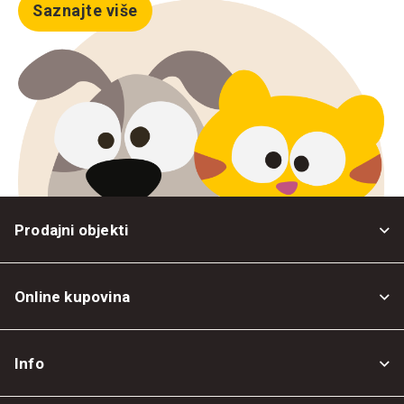
Saznajte više
Prodajni objekti
Online kupovina
Opšti uslovi
Info
Politika privatnosti