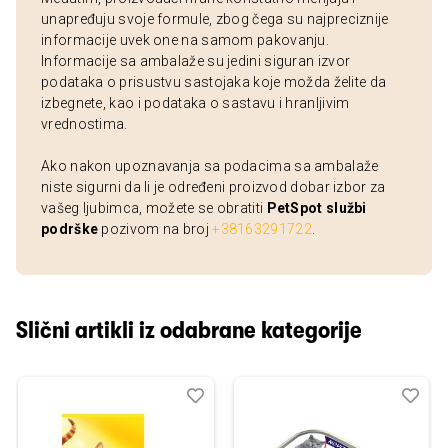
unapređuju svoje formule, zbog čega su najpreciznije
informacije uvek one na samom pakovanju.
Informacije sa ambalaže su jedini siguran izvor
podataka o prisustvu sastojaka koje možda želite da
izbegnete, kao i podataka o sastavu i hranljivim
vrednostima.
Ako nakon upoznavanja sa podacima sa ambalaže
niste sigurni da li je određeni proizvod dobar izbor za
vašeg ljubimca, možete se obratiti
PetSpot službi
podrške
pozivom na broj
+38163291722
.
Slični artikli iz odabrane kategorije
Dodaj
Uporedi
Dod
Upo
u
u
listu
listu