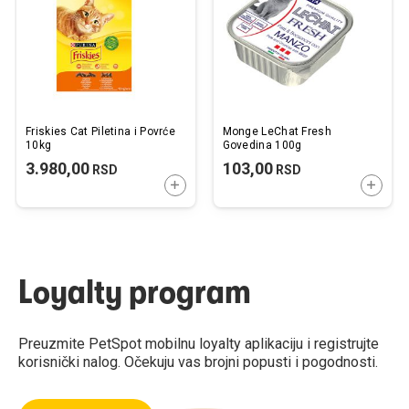
želja
želj
Friskies Cat Piletina i Povrće
Monge LeChat Fresh
10kg
Govedina 100g
3.980,00
103,00
RSD
RSD
DODAJTE U KORPU
DODAJ
Loyalty program
Preuzmite PetSpot mobilnu loyalty aplikaciju i registrujte
korisnički nalog. Očekuju vas brojni popusti i pogodnosti.