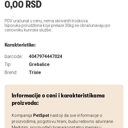
0,00 RSD
PDV uračunat u cenu, nema skrivenih troškova.
Isporuka porudžbina koje prelaze 30kg se obračunavaju po
cenovniku kurirske službe.
Karakteristike:
barcode:
4047974447024
Tip:
Grebalice
Brend:
Trixie
Informacije o ceni i karakteristikama
proizvoda:
Kompanija
PetSpot
nastoji da sve informacije o
proizvodima, pogotovu hrani, budu redovno ažurirane.
Međutim, proizvođači hrane konstatno menjaju i