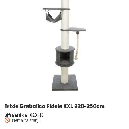
Prijavi se
Trixie Grebalica Fidele XXL 220-250cm
Šifra artikla
020116
Nema na stanju