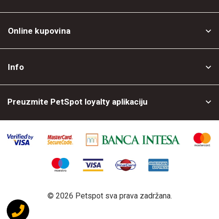
Online kupovina
Opšti uslovi
Info
Politika privatnosti
O nama
Povrat robe
Preuzmite PetSpot loyalty aplikaciju
Prodajni objekti
Posao kod nas
©
2026 Petspot sva prava zadržana.