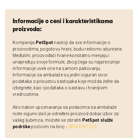
Informacije o ceni i karakteristikama
proizvoda:
Kompanija
PetSpot
nastoji da sve informacije o
proizvodima, pogotovu hrani, budu redovno ažurirane.
Međutim, proizvođači hrane konstatno menjaju i
unapređuju svoje formule, zbog čega su najpreciznije
informacije uvek one na samom pakovanju.
Informacije sa ambalaže su jedini siguran izvor
podataka o prisustvu sastojaka koje možda želite da
izbegnete, kao i podataka o sastavu i hranljivim
vrednostima.
Ako nakon upoznavanja sa podacima sa ambalaže
niste sigurni da li je određeni proizvod dobar izbor za
vašeg ljubimca, možete se obratiti
PetSpot službi
podrške
pozivom na broj
+38163291722
.