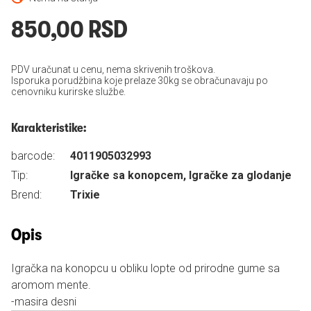
850,00 RSD
PDV uračunat u cenu, nema skrivenih troškova.
Isporuka porudžbina koje prelaze 30kg se obračunavaju po
cenovniku kurirske službe.
Karakteristike:
barcode:
4011905032993
Tip:
Igračke sa konopcem, Igračke za glodanje
Brend:
Trixie
Opis
Igračka na konopcu u obliku lopte od prirodne gume sa
aromom mente.
-masira desni