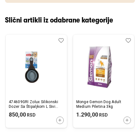
Slični artikli iz odabrane kategorije
Dodaj
Uporedi
Dod
Upo
u
u
listu
listu
želja
želj
474609GRI Zolux Silikonski
Monge Gemon Dog Adult
Dozer Sa Štipaljkom L Sivi
Medium Piletina 3kg
22x12x4cm
850,00
1.290,00
RSD
RSD
DODAJTE U KORPU
DODAJ