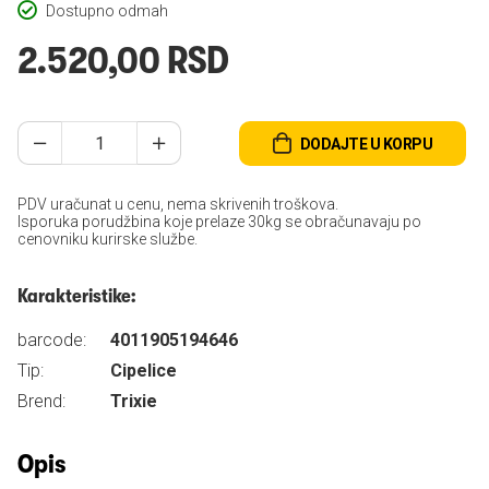
Dostupno odmah
2.520,00 RSD
DODAJTE U KORPU
PDV uračunat u cenu, nema skrivenih troškova.
Isporuka porudžbina koje prelaze 30kg se obračunavaju po
cenovniku kurirske službe.
Karakteristike:
barcode:
4011905194646
Tip:
Cipelice
Brend:
Trixie
Opis