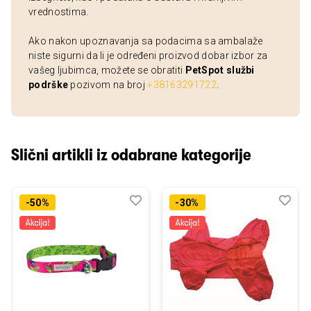
vrednostima.
Ako nakon upoznavanja sa podacima sa ambalaže
niste sigurni da li je određeni proizvod dobar izbor za
vašeg ljubimca, možete se obratiti
PetSpot službi
podrške
pozivom na broj
+38163291722
.
Slični artikli iz odabrane kategorije
Dodaj
Uporedi
Dod
Upo
-50%
-30%
u
u
listu
listu
želja
želj