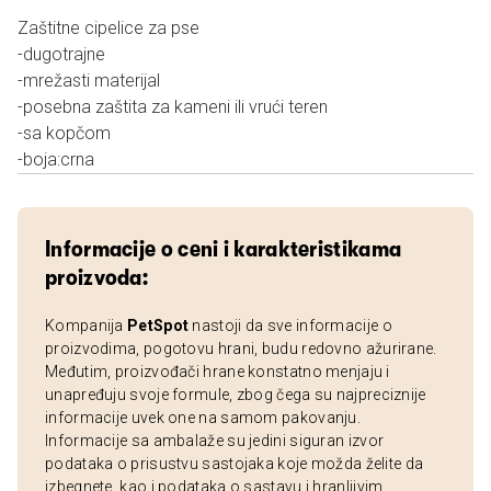
Zaštitne cipelice za pse
-dugotrajne
-mrežasti materijal
-posebna zaštita za kameni ili vrući teren
-sa kopčom
-boja:crna
Informacije o ceni i karakteristikama
proizvoda:
Kompanija
PetSpot
nastoji da sve informacije o
proizvodima, pogotovu hrani, budu redovno ažurirane.
Međutim, proizvođači hrane konstatno menjaju i
unapređuju svoje formule, zbog čega su najpreciznije
informacije uvek one na samom pakovanju.
Informacije sa ambalaže su jedini siguran izvor
podataka o prisustvu sastojaka koje možda želite da
izbegnete, kao i podataka o sastavu i hranljivim