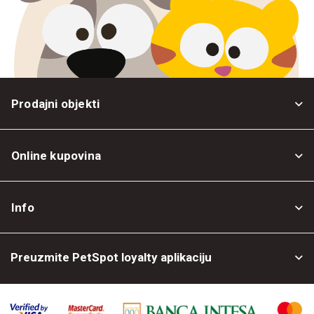
Prodajni objekti
Online kupovina
Opšti uslovi
Info
Politika privatnosti
O nama
Povrat robe
Preuzmite PetSpot loyalty aplikaciju
Prodajni objekti
Posao kod nas