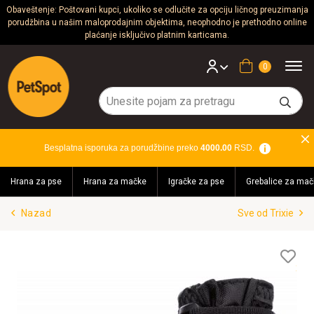
Obaveštenje: Poštovani kupci, ukoliko se odlučite za opciju ličnog preuzimanja
porudžbina u našim maloprodajnim objektima, neophodno je prethodno online
Psi
plaćanje isključivo platnim karticama.
Mačke
Korpa
Glodari
Ptice
Besplatna isporuka za porudžbine preko
4000.00
RSD.
Akvaristika
Hrana za pse
Hrana za mačke
Igračke za pse
Grebalice za mač
Teraristika
Nazad
Sve od Trixie
Brendovi
Blog
Lis
želj
Akcija!