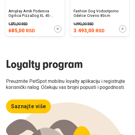
Amiplay Amik Podesiva
Fashion Dog Vodootporno
Ogrlica PizzaDog XL 45-
Odelce Crveno 80cm
70cm x 2,5cm
1.370,00
RSD
4.990,00
RSD
DODAJTE U KORPU
DODAJ
685,00
3.493,00
RSD
RSD
Loyalty program
Preuzmite PetSpot mobilnu loyalty aplikaciju i registrujte
korisnički nalog. Očekuju vas brojni popusti i pogodnosti.
Saznajte više