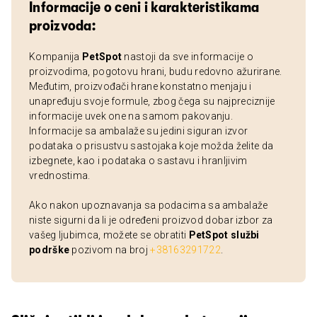
Informacije o ceni i karakteristikama
proizvoda:
Kompanija
PetSpot
nastoji da sve informacije o
proizvodima, pogotovu hrani, budu redovno ažurirane.
Međutim, proizvođači hrane konstatno menjaju i
unapređuju svoje formule, zbog čega su najpreciznije
informacije uvek one na samom pakovanju.
Informacije sa ambalaže su jedini siguran izvor
podataka o prisustvu sastojaka koje možda želite da
izbegnete, kao i podataka o sastavu i hranljivim
vrednostima.
Ako nakon upoznavanja sa podacima sa ambalaže
niste sigurni da li je određeni proizvod dobar izbor za
vašeg ljubimca, možete se obratiti
PetSpot službi
podrške
pozivom na broj
+38163291722
.