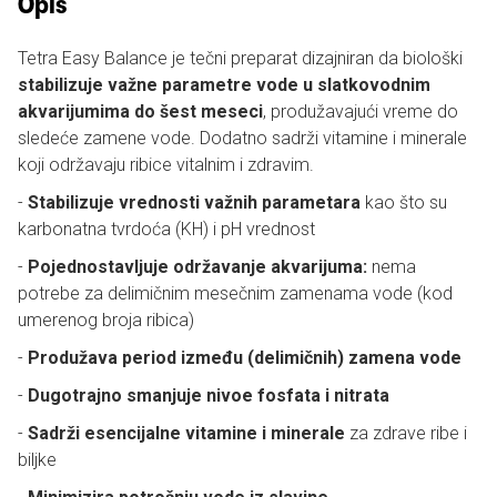
Opis
Tetra Easy Balance je tečni preparat dizajniran da biološki
stabilizuje važne parametre vode u slatkovodnim
akvarijumima do šest meseci
, produžavajući vreme do
sledeće zamene vode. Dodatno sadrži vitamine i minerale
koji održavaju ribice vitalnim i zdravim.
-
Stabilizuje vrednosti važnih parametara
kao što su
karbonatna tvrdoća (KH) i pH vrednost
-
Pojednostavljuje održavanje akvarijuma:
nema
potrebe za delimičnim mesečnim zamenama vode (kod
umerenog broja ribica)
-
Produžava period između (delimičnih) zamena vode
-
Dugotrajno smanjuje nivoe fosfata i nitrata
-
Sadrži esencijalne vitamine i minerale
za zdrave ribe i
biljke