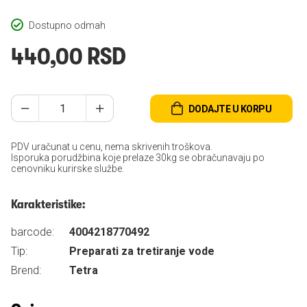
Dostupno odmah
440,00 RSD
DODAJTE U KORPU
PDV uračunat u cenu, nema skrivenih troškova.
Isporuka porudžbina koje prelaze 30kg se obračunavaju po
cenovniku kurirske službe.
Karakteristike:
barcode:
4004218770492
Tip:
Preparati za tretiranje vode
Brend:
Tetra