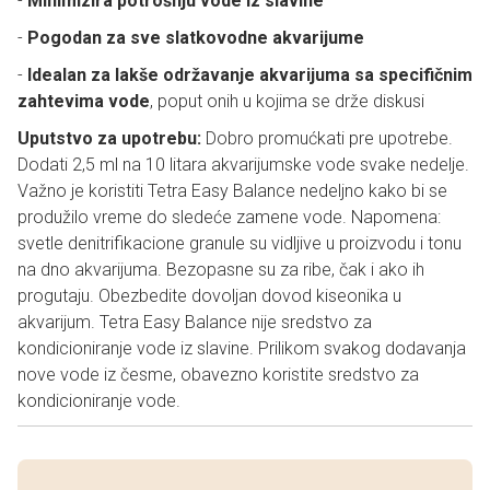
-
Minimizira potrošnju vode iz slavine
-
Pogodan za sve slatkovodne akvarijume
-
Idealan za lakše održavanje akvarijuma sa specifičnim
zahtevima vode
, poput onih u kojima se drže diskusi
Uputstvo za upotrebu:
Dobro promućkati pre upotrebe.
Dodati 2,5 ml na 10 litara akvarijumske vode svake nedelje.
Važno je koristiti Tetra Easy Balance nedeljno kako bi se
produžilo vreme do sledeće zamene vode. Napomena:
svetle denitrifikacione granule su vidljive u proizvodu i tonu
na dno akvarijuma. Bezopasne su za ribe, čak i ako ih
progutaju. Obezbedite dovoljan dovod kiseonika u
akvarijum. Tetra Easy Balance nije sredstvo za
kondicioniranje vode iz slavine. Prilikom svakog dodavanja
nove vode iz česme, obavezno koristite sredstvo za
kondicioniranje vode.