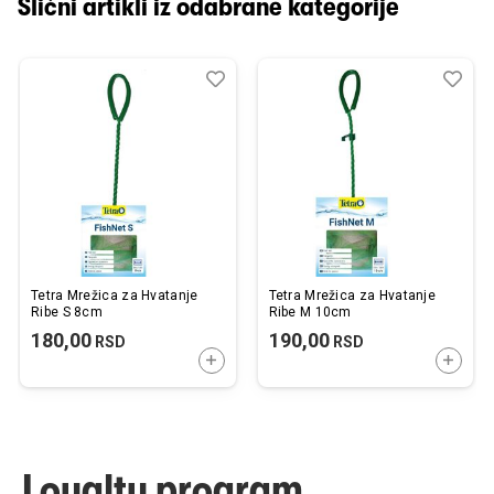
Slični artikli iz odabrane kategorije
Dodaj
Uporedi
Dod
Upo
u
u
listu
listu
želja
želj
Tetra Mrežica za Hvatanje
Tetra Mrežica za Hvatanje
Ribe S 8cm
Ribe M 10cm
180,00
190,00
RSD
RSD
DODAJTE U KORPU
DODAJ
Loyalty program