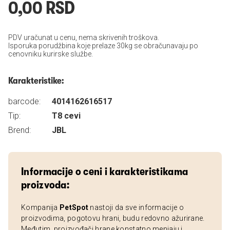
0,00 RSD
PDV uračunat u cenu, nema skrivenih troškova.
Isporuka porudžbina koje prelaze 30kg se obračunavaju po
cenovniku kurirske službe.
Karakteristike:
barcode:
4014162616517
Tip:
T8 cevi
Brend:
JBL
Informacije o ceni i karakteristikama
proizvoda:
Kompanija
PetSpot
nastoji da sve informacije o
proizvodima, pogotovu hrani, budu redovno ažurirane.
Međutim, proizvođači hrane konstatno menjaju i