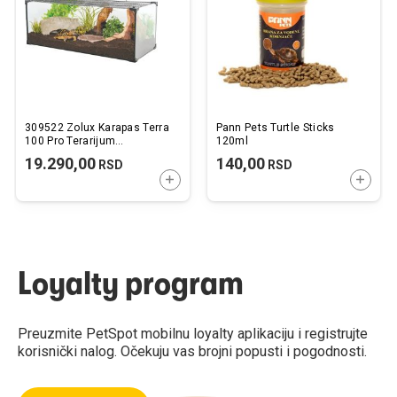
želja
želj
309522 Zolux Karapas Terra
Pann Pets Turtle Sticks
100 Pro Terarijum
120ml
100x40x30cm / 120L
19.290,00
140,00
RSD
RSD
DODAJTE U KORPU
DODAJ
Loyalty program
Preuzmite PetSpot mobilnu loyalty aplikaciju i registrujte
korisnički nalog. Očekuju vas brojni popusti i pogodnosti.