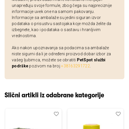
unapređuju svoje formule, zbog čega su najpreciznije
informacije uvek one na samom pakovanju.
Informacije sa ambalaže su jedini siguran izvor
podataka o prisustvu sastojaka koje možda želite da
izbegnete, kao i podataka o sastavu i hranljivim
vrednostima.
Ako nakon upoznavanja sa podacima sa ambalaže
niste sigurni da li je određeni proizvod dobar izbor za
vašeg ljubimca, možete se obratiti
PetSpot službi
podrške
pozivom na broj
+38163291722
.
Slični artikli iz odabrane kategorije
Dodaj
Uporedi
Dod
Upo
u
u
listu
listu