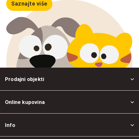
Saznajte više
Prodajni objekti
Online kupovina
Opšti uslovi
Info
Politika privatnosti