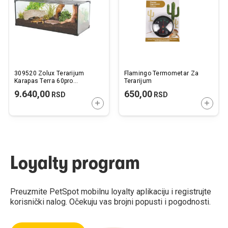
želja
želj
309520 Zolux Terarijum
Flamingo Termometar Za
Karapas Terra 60pro
Terarijum
60x30x25cm
9.640,00
650,00
RSD
RSD
DODAJTE U KORPU
DODAJ
Loyalty program
Preuzmite PetSpot mobilnu loyalty aplikaciju i registrujte
korisnički nalog. Očekuju vas brojni popusti i pogodnosti.