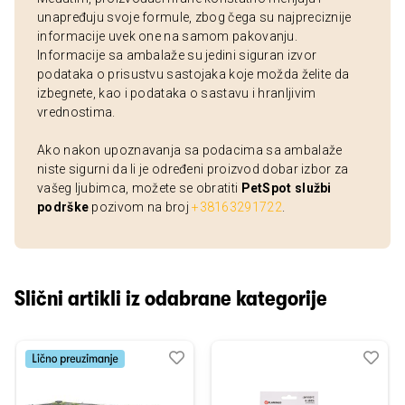
unapređuju svoje formule, zbog čega su najpreciznije
informacije uvek one na samom pakovanju.
Informacije sa ambalaže su jedini siguran izvor
podataka o prisustvu sastojaka koje možda želite da
izbegnete, kao i podataka o sastavu i hranljivim
vrednostima.
Ako nakon upoznavanja sa podacima sa ambalaže
niste sigurni da li je određeni proizvod dobar izbor za
vašeg ljubimca, možete se obratiti
PetSpot službi
podrške
pozivom na broj
+38163291722
.
Slični artikli iz odabrane kategorije
Dodaj
Uporedi
Dod
Upo
u
u
listu
listu