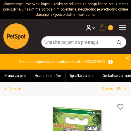
Obaveštenje: Poštovani kupci, ukoliko se odlučite za opciju ličnog preuzimanja
porudžbina u našim maloprodajnim objektima, neophodno je prethodno online
Psi
plaćanje isključivo platnim karticama.
Mačke
Korpa
Glodari
Ptice
Besplatna isporuka za porudžbine preko
4000.00
RSD.
Akvaristika
Hrana za pse
Hrana za mačke
Igračke za pse
Grebalice za mač
Teraristika
Nazad
Sve od JBL
Brendovi
Blog
Lis
želj
Akcija!