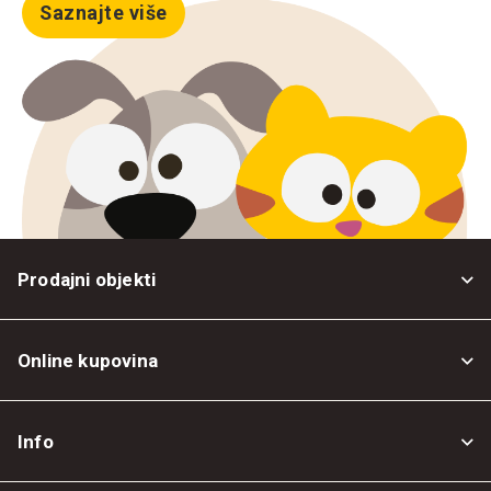
Saznajte više
Prodajni objekti
Online kupovina
Opšti uslovi
Info
Politika privatnosti