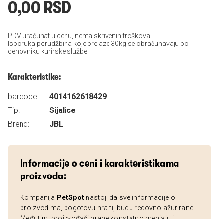
0,00 RSD
PDV uračunat u cenu, nema skrivenih troškova.
Isporuka porudžbina koje prelaze 30kg se obračunavaju po
cenovniku kurirske službe.
Karakteristike:
barcode:
4014162618429
Tip:
Sijalice
Brend:
JBL
Informacije o ceni i karakteristikama
proizvoda:
Kompanija
PetSpot
nastoji da sve informacije o
proizvodima, pogotovu hrani, budu redovno ažurirane.
Međutim, proizvođači hrane konstatno menjaju i