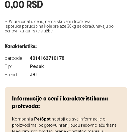
0,00 RSD
PDV uračunat u cenu, nema skrivenih troškova.
Isporuka porudžbina koje prelaze 30kg se obračunavaju po
cenovniku kurirske službe.
Karakteristike:
barcode:
4014162710178
Tip:
Pesak
Brend:
JBL
Informacije o ceni i karakteristikama
proizvoda:
Kompanija
PetSpot
nastoji da sve informacije o
proizvodima, pogotovu hrani, budu redovno ažurirane.
Međutim, proizvođači hrane konstatno menjaju i