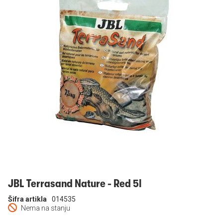
Prijavi se
JBL Terrasand Nature - Red 5l
Šifra artikla
014535
Nema na stanju