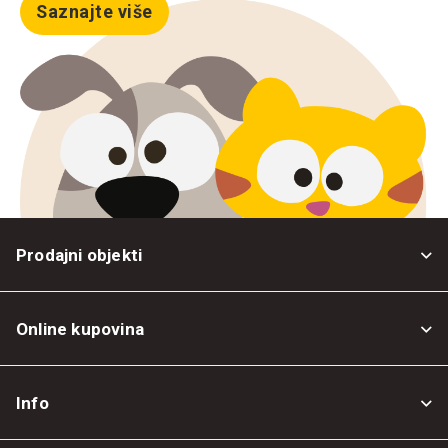
Saznajte više
Prodajni objekti
Online kupovina
Opšti uslovi
Info
Politika privatnosti