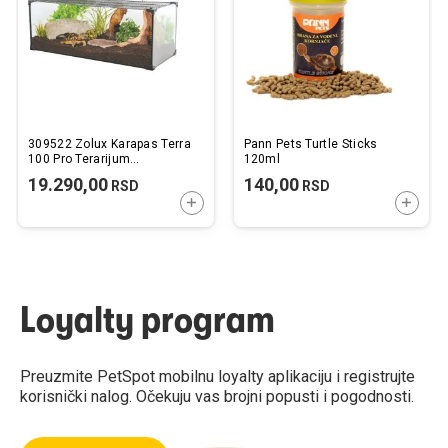
želja
želj
309522 Zolux Karapas Terra
Pann Pets Turtle Sticks
100 Pro Terarijum
120ml
100x40x30cm / 120L
19.290,00
140,00
RSD
RSD
DODAJTE U KORPU
DODAJ
Loyalty program
Preuzmite PetSpot mobilnu loyalty aplikaciju i registrujte
korisnički nalog. Očekuju vas brojni popusti i pogodnosti.