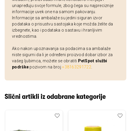
unapređuju svoje formule, zbog čega su najpreciznije
informacije uvek one na samom pakovanju.
Informacije sa ambalaže su jedini siguran izvor
podataka o prisustvu sastojaka koje možda želite da
izbegnete, kao i podataka o sastavu i hranljivim
vrednostima.
Ako nakon upoznavanja sa podacima sa ambalaže
niste sigurni da li je određeni proizvod dobar izbor za
vašeg ljubimca, možete se obratiti
PetSpot službi
podrške
pozivom na broj
+38163291722
.
Slični artikli iz odabrane kategorije
Dodaj
Uporedi
Dod
Upo
u
u
listu
listu