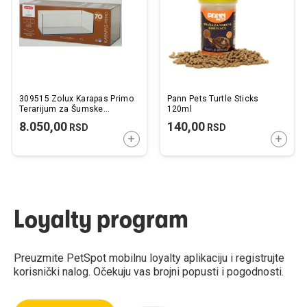
želja
želj
309515 Zolux Karapas Primo
Pann Pets Turtle Sticks
Terarijum za Šumske
120ml
Kornjače 70x27x25cm
8.050,00
140,00
RSD
RSD
DODAJTE U KORPU
DODAJ
Loyalty program
Preuzmite PetSpot mobilnu loyalty aplikaciju i registrujte
korisnički nalog. Očekuju vas brojni popusti i pogodnosti.