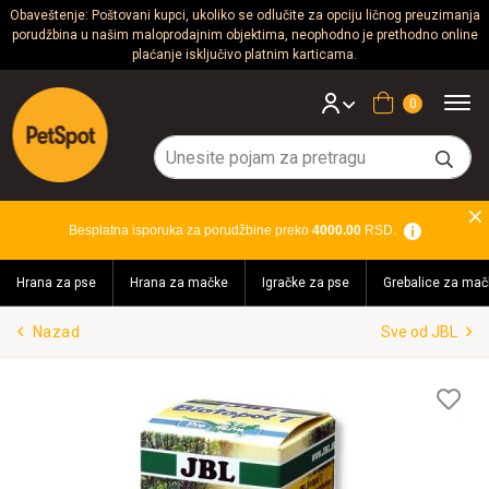
Obaveštenje: Poštovani kupci, ukoliko se odlučite za opciju ličnog preuzimanja
porudžbina u našim maloprodajnim objektima, neophodno je prethodno online
Psi
plaćanje isključivo platnim karticama.
Mačke
Korpa
Glodari
Ptice
Besplatna isporuka za porudžbine preko
4000.00
RSD.
Akvaristika
Hrana za pse
Hrana za mačke
Igračke za pse
Grebalice za mač
Teraristika
Nazad
Sve od JBL
Brendovi
Blog
Lis
želj
Akcija!