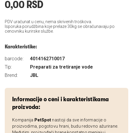
0,00 RSD
PDV uračunat u cenu, nema skrivenih troškova.
Isporuka porudžbina koje prelaze 30kg se obračunavaju po
cenovniku kurirske službe.
Karakteristike:
barcode:
4014162710017
Tip:
Preparati za tretiranje vode
Brend:
JBL
Informacije o ceni i karakteristikama
proizvoda:
Kompanija
PetSpot
nastoji da sve informacije o
proizvodima, pogotovu hrani, budu redovno ažurirane.
Međutim, proizvođači hrane konstatno menjaju i