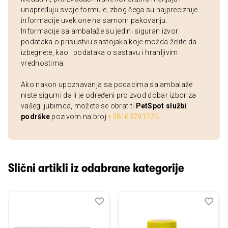
unapređuju svoje formule, zbog čega su najpreciznije
informacije uvek one na samom pakovanju.
Informacije sa ambalaže su jedini siguran izvor
podataka o prisustvu sastojaka koje možda želite da
izbegnete, kao i podataka o sastavu i hranljivim
vrednostima.
Ako nakon upoznavanja sa podacima sa ambalaže
niste sigurni da li je određeni proizvod dobar izbor za
vašeg ljubimca, možete se obratiti
PetSpot službi
podrške
pozivom na broj
+38163291722
.
Slični artikli iz odabrane kategorije
Dodaj
Uporedi
Dod
Upo
u
u
listu
listu