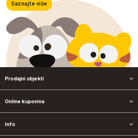
Saznajte više
Prodajni objekti
Online kupovina
Opšti uslovi
Info
Politika privatnosti