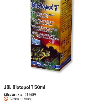
Prijavi se
JBL Biotopol T 50ml
Šifra artikla
017689
Nema na stanju